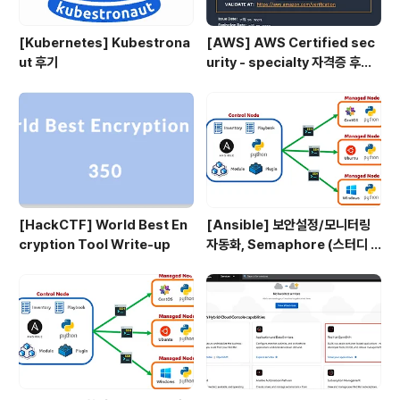
[Kubernetes] Kubestrona
[AWS] AWS Certified sec
ut 후기
urity - specialty 자격증 후기
(2023.07.09)
[HackCTF] World Best En
[Ansible] 보안설정/모니터링
cryption Tool Write-up
자동화, Semaphore (스터디 4
주차)