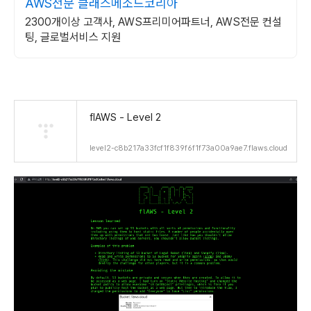
AWS전문 클래스메소드코리아
2300개이상 고객사, AWS프리미어파트너, AWS전문 컨설
팅, 글로벌서비스 지원
flAWS - Level 2
level2-c8b217a33fcf1f839f6f1f73a00a9ae7.flaws.cloud