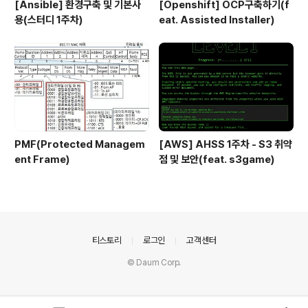
[Ansible] 환경구축 및 기본사
[Openshift] OCP구축하기(f
용(스터디 1주차)
eat. Assisted Installer)
PMF(Protected Managem
[AWS] AHSS 1주차 - S3 취약
ent Frame)
점 및 보안(feat. s3game)
의안내
티스토리
로그인
고객센터
© Daum Corp.