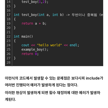
14
    test_boy(
1
,
2
);
15
}
16
17
int
 test_boy(
int
 a, 
int
 b) -> 두번이나 중복됨 (exa
18
{
19
return
 a 
+
 b;
20
}
21
22
int
 main()
23
{
24
cout
<
<
"hello world"
<
<
endl
;
25
    example_boy();
26
return
0
;
27
}
28
이런식의 코드에서 발생할 수 있는 문제점은 보다시피 include가
여러번 진행되어 에러가 발생하게 된다는 점이다.
이러한 현상이 발생하게 되면 함수 재정의에 대한 에러가 발생하
게된다.