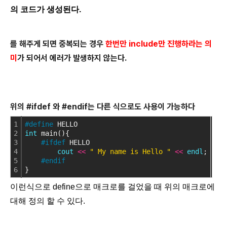
의 코드가 생성된다.
를 해주게 되면 중복되는 경우
한번만 include만 진행하라는 의
미
가 되어서 에러가 발생하지 않는다.
위의 #ifdef 와 #endif는 다른 식으로도 사용이 가능하다
1
#define
 HELLO
2
int
 main(){
3
#ifdef
 HELLO
4
cout
<
<
" My name is Hello "
<
<
endl
;
5
#endif
6
}
이런식으로 define으로 매크로를 걸었을 때 위의 매크로에
대해 정의 할 수 있다.