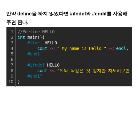
만약 define을 하지 않았다면 #ifndef와 #endif를 사용해
주면 된다.
1
//#define HELLO
2
int
 main(){
3
#ifdef
 HELLO
4
cout
<
<
" My name is Hello "
<
<
endl
;
5
#endif
6
7
#ifndef
 HELLO
8
cout
<
<
"위와 똑같은 것 같지만 자세히보면 이건 i
9
#endif
10
}