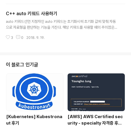
식으로 할당한 뒤에 vector arr = { 1, 2, 3, 4, 5 }; for (a
uto &element : arr) cout
C++ auto 키워드 사용하기
글 내용
auto 키워드선언 지정자인 auto 키워드는 초기화시에 초기화 값에 맞춰 자동
으로 자료형을 판단하는 기능을 가진다. 해당 키워드를 사용할 때의 주의점은
선언만하고 초기화를 하지않으면 사용이 불가능하다.-> 이유는 당연히 초기화
3
0
2018. 9. 19.
된 값을 기준으로 자료형을 선택하기 때문이다. 1234567891011#include i
nt main(){ auto a = true; auto b = 1; auto c = 'c'; auto d = "hello worl
d"; auto e; (x) return 0;} 이건 그냥 Tip인데 출력 시에 자료형을 나타내고
싶을경우 typeid(변수이름).name( ) 을 해주면 자료형이 출력된다. auto 사
용 예시123456789101112131415161718192021222324252..
이 블로그 인기글
[Kubernetes] Kubestrona
[AWS] AWS Certified sec
ut 후기
urity - specialty 자격증 후기
(2023.07.09)