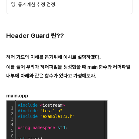
밍, 통계계산 추정 검정.
Header Guard
란??
헤더 가드의 이해를 돕기위해 예시로 설명하겠다.
예를 들어 우리가 헤더파일을 생성했을 때 main 함수와 헤더파일
내부에 아래와 같은 함수가 있다고 가정해보자.
main.cpp
#include
<
iostream
>
1
#include
"test1.h"
2
#include
"example123.h"
3
4
using
namespace
std
;
5
6
int
 main()