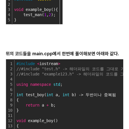
2
3
void
 example_boy(){
4
    test_man(
1
,
2
);
5
}
위의 코드들을 main.cpp에서 한번에 풀이해보면 아래와 같다.
1
#include
<
iostream
>
2
//#include "test.h" -> 해더파일의 코드를 그대로 가
3
//#include "example123.h" -> 헤더파일의 코드를 
4
5
using
namespace
std
;
6
7
int
 test_boy(
int
 a, 
int
 b) -> 두번이나 중복됨
8
{
9
return
 a 
+
 b;
10
}
11
12
void
 example_boy()
13
{