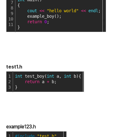
7
{
8
cout
<
<
"hello world"
<
<
endl
;
9
    example_boy();
10
e
return
0
;
11
x
}
test1.h
1
int
 test_boy(
int
 a, 
int
 b){
2
return
 a 
+
 b;
3
}
example123.h
1
#include
"test.h"