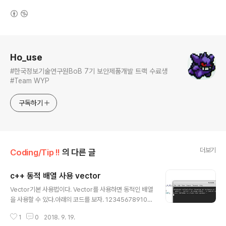
(새창열림)
로그 정보
Ho_use
#한국정보기술연구원BoB 7기 보안제품개발 트랙 수료생
#Team WYP
구독하기
더보기
Coding/Tip !!
의 다른 글
c++ 동적 배열 사용 vector
글 내용
Vector기본 사용법이다. Vector를 사용하면 동적인 배열
을 사용할 수 있다.아래의 코드를 보자. 1234567891011
121314151617#include #include int main(){ //int *
1
0
2018. 9. 19.
hello_arr = new int[5]; //보통 배열의 동적할당 시 이런