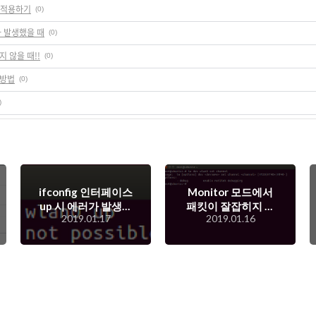
고 적용하기
(0)
러가 발생했을 때
(0)
지 않을 때!!
(0)
는방법
(0)
)
ifconfig 인터페이스
Monitor 모드에서
up 시 에러가 발생했
패킷이 잘잡히지 않
2019.01.17
2019.01.16
을 때
을 때!!