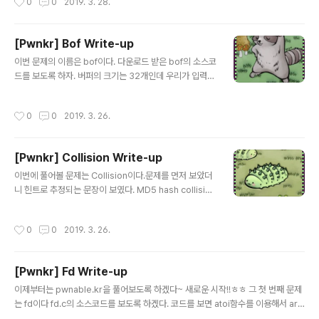
0
0
2019. 3. 28.
해 바이너..
뭐지?? 전혀감이오지 않았다.... 혹시몰라서 hex editor를
이용해서 파일을 열어보았다. 오잉? UPX?? UPX로 패킹
이 되어있었다!! 아직까지 감은 안오지만 일단 upx.exe를
[Pwnkr] Bof Write-up
이용해서 언패킹해보았다. 언패킹을 하였더니 stripped
글 내용
가 -> not stripped가 되면서 디버깅이 가능했다. 바이너
이번 문제의 이름은 bof이다. 다운로드 받은 bof의 소스코
리를 gdb로 디버깅해보았더니 바로 flag라는 녀석이 보였
드를 보도록 하자. 버퍼의 크기는 32개인데 우리가 입력할
다. 위의 사진처럼 print flag로 바로 볼 수도 있고 아래처
수 있는 입력 수의 제한이 없다. 그러므로 gets함수에서 b
럼 그냥 따라가..
of를 일으킬 수 있다는 것을 알 수 있었다. 이 때 key의 값
작성시간
0
0
2019. 3. 26.
이 0xcafebabe여야만 쉘을 딸 수 있는데 이 값을 우리가
입력하는 값이 아닌 이미 인자로 넘겨진 값 0xdeadbeef
가 존재했다. 스택의 구조를 생각해보면 key가 버퍼인 ov
[Pwnkr] Collision Write-up
erflowme보다 높은 곳에 존재한다.그러므로 버퍼를 오버
글 내용
플로우 시켜서 key값을 cafebabe로덮게되면 쉘을 따낼
이번에 풀어볼 문제는 Collision이다.문제를 먼저 보았더
수 있다는 것을 알게되었다.우리가 해야하는 것은 바로 이
니 힌트로 추정되는 문장이 보였다. MD5 hash collisio
key값의 위치를 알아야한다. func 함수의 어셈블리어 코..
n?? MD5는 단방향 암호화이기 때문에 출력값으로부터
입력값을 복원할 수 없다.같은 값을 입력값이면 항상 같은
작성시간
0
0
2019. 3. 26.
출력값이 나오며 서로 다른 값을 입력할 경우 같은 출력값
이나올 확률을 매우 낮지만 같은 값이 나올 가능성은 존재
한다. 예를 들어 "ABCD"와 "EFGH"를 MD5 했는데 해시
[Pwnkr] Fd Write-up
값이 똑같을 수도 있다는 것이다. 이러한 가능성을 이용하
글 내용
여 MD5로 암호화했을 때 같은 MD5 해시값을 갖는 문자
이제부터는 pwnable.kr을 풀어보도록 하겠다~ 새로운 시작!!ㅎㅎ 그 첫 번째 문제
열이발생하는 상황을 바로 MD5 hash collsion이라고
는 fd이다 fd.c의 소스코드를 보도록 하겠다. 코드를 보면 atoi함수를 이용해서 arg
한다. 소스코드를 보도록 하자!!코드를 보게되면 hashcod
v[1] 값을 인자로 넘겨준다. 이 코드의 의미는 즉, string을 숫자형태로 바꾸겠다는