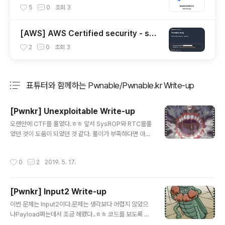
5
0
조회
3
[AWS] AWS Certified security - spe
cialty 자격증 후기(2023.07.09)
2
0
조회
3
표튜터와 함께하는 Pwnable/Pwnable.kr Write-up
분류 전체보기
주요 글 목록
[Pwnkr] Unexploitable Write-up
글 내용
오랜만에 CTF를 풀었다.ㅎㅎ 앞서 SysROP와 RTC를풀
었던 것이 도움이 되었던 것 같다. 풀이가 부족하다면 아래
의 링크를 참조하자링크 : SysROP, RTC 처음으로 Pwn
kr의 Toddler가 아닌 문제를 풀었다는게 기분이 좋다.이
작성시간
0
2
2019. 5. 17.
번 문제는 SysROP와 RTC 그리고 Rax gadget을맞춰
주는 것이 관건인 문제이다. 우선 scp로 바이너리를 가져
오자~~ 문제는 NX가 걸려있고 Partial RELRO이므로St
[Pwnkr] Input2 Write-up
ack, Heap 영역에 실행권한이 없고Got Overwrite가
글 내용
가능하다. 문제를 실행시켜보면 간단하게 사용자로부터 입
이번 문제는 Input2이다.문제는 생각보다 어렵지 않았으
력을 받는 것이 전부이다. IDA로 확인해보니 sleep(3) 이
나Payload짜는데서 조금 헤맸다..ㅎㅎ 코드를 보도록 하
후, read함수로 입력을 받고 있었다.buf에 넉넉하게 129
자이 문제의 FLAG를 얻기 위해서는 5개의 Stage를 통