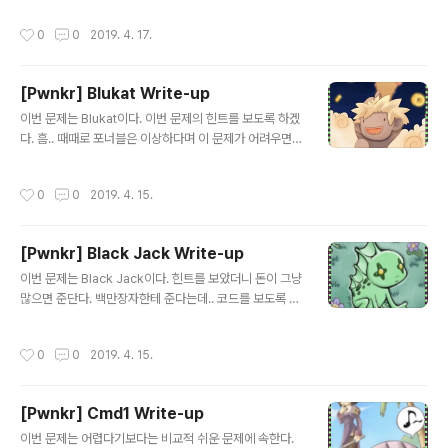
5개를 입력 받고 있었다. 어셈블리어 코드..
과해야한다. 먼저 첫 번째 Stage를 보자.우선 argc가 10
작성시간
0
0
2019. 4. 17.
0이 되어야하고 넘겨지는 argv의 'A'와 'B' 번째 값이각각
"\x00" 과 "\x20\x0a\x0d"의 값이 들어가야한다. 굉장
히 간단하게 넘길 수 있다. 나는 Python을 사용했고 argv
[Pwnkr] Blukat Write-up
는 list형태로 넘겨야한다.이런식으로 구성하였다.'A'와
글 내용
'B'는 각각 65, 66을 의미하므로65번째와 66번째에 값
이번 문제는 Blukat이다. 이번 문제의 힌트를 보도록 하겠
에 요구하는 값을 넣어주었다. 다음 Stage를 보도록 하자.
다. 흠.. 때때로 포너블은 이상하다며 이 문제가 어려우면
Stage2번이다.buf에 read를 두 번 진행하게되는데 fd
너는 숙련된 플레이어라고??흠.. 난이도가 많이 어려운 문
를 보면 첫 번째는 0이고 두..
제는 아니며 쉽게 생각하라는 의미같다. 우선 주어진 소스
작성시간
0
0
2019. 4. 15.
코드를 보았다.코드를 보니 password를 맞추어야 FLA
G를 계산하는 함수가 작동하여우리에게 FLAG를 보여주
도록 되어있었다. 그렇다면 위에서 FLAG를 계산할 때 사
[Pwnkr] Black Jack Write-up
용되는 key의 길이와 우리가 입력하는 길이의 값이 같을
글 내용
것이라는 생각이 들었다. key의 길이는 33자리다. 이번에
이번 문제는 Black Jack이다. 힌트를 보았더니 돈이 그냥
는 어셈블리어 코드를 확인해보도록 하겠다.비교를 하는 s
많으면 준단다. 백만장자한테 준다는데.. 코드를 보도록 하
trcmp함수에 break point를 걸고 실행을 시켜보았다.st
자.음... 길다... 길어서 다 보여주기 힘들다.문제에 링크가
rcmp이전에 들어간 인자들을 살펴보았다. 인자값은 우리
있으니 참고하길 바란다. 일단 프로그램을 실행해보도록
작성시간
0
0
2019. 4. 15.
가 입력할 수 있..
하겠다.블랙잭 게임이 뭔지는 잘모르지만 돈을 배팅하고배
팅한 돈의 일정한 비율로 돈을 따는 게임인 것 같다. 백만장
자한테 FLAG를 준다고 했으니 돈에 관련된코드에 분명히
[Pwnkr] Cmd1 Write-up
취약점이 있을 것 같았다. 그래서 우선적으로 눈에보이는
글 내용
Bet에 대해서 검색을 해보았다.이 함수가 바로 배팅관련
이번 문제는 어렵다기보다는 비교적 쉬운 문제에 속한다.