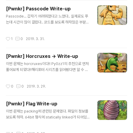
이 있었다. 그러므로 gdb로 무슨 값이 저장되는지 보도록
[Pwnkr] Passcode Write-up
하자. 0x6b8b4567 = 1804289383이 계속 나오게
글 내용
된다.그러므로 KEY ^ 1804289383 = 0xdeadbeef
Passcode... 갑자기 어려워졌다고 느꼈다.. 실제로도 푸
(3735928559)가 나오면 된다. 그러므로 37359285
는데 시간이 많이 걸렸다.. 코드를 보도록 하자많은 부분에
59 ^ 1804289383 == KEY가 될 것이다.37359285
서 입력을 받는데 일단 Bof가 일어날만한 부분은 없었다.
59 ^ 1804289383 = 3..
또한 passcode1과 passcode2의 값에 조건을 걸어서
작성시간
1
0
2019. 3. 31.
조건을 통과하면flag를 보여주는 형태이다. 한 가지 이상
함을 느낀 부분은 바로scanf 함수이다. &가 없이 passc
ode1의 변수를 사용하고 있었다. 아마 이 부분이 취약한
[Pwnkr] Horcruxes -> Write-up
부분이 될 것 같았다. 프로그램을 한 번 실행시켜 보았다.처
글 내용
음 name 값은 문자가 가능했지만 passcode1을 입력받
이번 문제는 horcruxes이다!! Py0zz1의 추천으로 먼저
을 때 숫자를 입력하니 Segmentation fault가 발생했다.
풀어보게 되었다!!해리포터 시리즈를 읽어봤다면 알 수 있
쩝.. 그래서 이번에는 문자열을 입력해보았더니 그 다음 단
는 그 호크룩스의 문제였다.(몰라도 풀 수 있음 ㅋ) 볼드모
계로 갈 수는 있지만 Login Failed가..
트를 죽이기 위해서는 볼드모트의 영혼이 담긴 7개의 호크
작성시간
0
0
2019. 3. 29.
룩스를 부셔야하는데.. 코드를 보도록 하자!! readme 파
일을 보면 우선 9032포트에 접근해서 바이너리를 실행해
야함을 알 수 있었고rop를 이용해야지 flag를 읽을 수 있
[Pwnkr] Flag Write-up
다는 힌트를 받을 수 있었다. 프로그램을 실행시켜보니 메
글 내용
뉴에 대한 입력을 받고 EXP(경험치)값을 또 받는다. 대충 1
이번 문제는 packing에 관련된 문제였다. 파일의 정보를
234를 입력해보니 볼트보트를 죽이기 위해서는더 많은 경
보도록 하자. 64bit 형식에 statically linked가 되어있으
험치가 필요해 보인다. 그러므로 저 경험치 값을 알아내야
며 stripped이다. -> stripped이므로 디버깅이 불가능
이 문제를풀 수 있다는 것을 알 수 있었다. 우선 분석을 위
하다!! 실행을 시켜보니 그림과 같은 문자열만 출력되었다.
작성시간