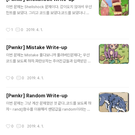
를 보면 함수가 끝나고난 뒤 r0의 값을 가지고 모으는 것을
글 내용
알 수 있다. 이를 통해 r0가 함수의 리턴값이라는 것을예측
이번 문제는 Shellshock 문제이다. 감이오지 않아서 우선
할 수 있었다. key1( )과 key2( )가 끝나고 나온 리턴값 r
힌트를 보았다. 그리고 코드를 보았다.코드를 보았더니 그
0를 각각r4와 r3에 저장했고 add를 ..
냥 문득 들었던 생각은 FTZ문제들이 떠올랐다. 뭔가 FTZ
초반에 나왔던 연속적인 명령어 실행이나 어떠한 실행파일
작성시간
1
0
2019. 4. 1.
이 실행시에 지니는 권한을 이용하는 문제같다는 느낌이
들었다. 해볼 것도 없었지만 shellshock 실행파일을 실행
시켜보았더니shock_me라는 문자열이 출력되었다. 뭔가
[Pwnkr] Mistake Write-up
내가 모르는 어떠한 취약점을 이용한 공격이라는 생각이
글 내용
들었고shellshock를 검색해보았다. 그랬더니 역시나 sh
이번 문제는 Mistake 풀다보니까 풀려버린문제다;; 우선
ellshock bash shell 취약점이존재한다는 것을 알게 되
코드를 보도록 하자.파란상자는 주어진값들과 입력받은 값
었다. 그래서 이 취약점을 공부해보았다. 이 취약점은 bas
을 XOR연산하는 함수가 정의된 내용이고빨간상자는 이상
h shell에서 임의의 환경변수에 특정 코드를 삽입하여실행
하다고 느껴서 표시를 해두었다. 첫 번째 빨간상자를 보면
작성시간
0
0
2019. 4. 1.
할 수..
open을 기준으로 양쪽에 " = " 와 " " 가 있다. 흠.. 여기서
힌트를 떠올려 보게 되었다.operator priority ??? 연산
자 우선순위?? 힌트를 통해 연산자 우선순위에 대한 문제
[Pwnkr] Random Write-up
라고 예상할 수 있었다. 이 문제에서 중요한 것은 우선순위
글 내용
이다. " 비교연산자가 대입연산자보다 우선순위가 높다!! "
이번 문제는 그냥 계산 문제였던 것 같다..코드를 보도록 하
첫 번째 빨간상자의 if문을 보면 password파일이 저 경
자~ rand()함수를 이용해서 랜덤값을 random이라는 변
로에 있기 때문에양수값..
수에 저장해주고내가 입력한 key 값과 random값을 XO
R 연산해서 0xdeadbeef가 나오면 Flag를 볼 수 있다.
작성시간
0
0
2019. 4. 1.
하지만 저런식으로 rand()함수를 사용하게되면 매번 똑같
은 값이 나온다는 걸아주 옛날에 코딩을 하면서 알게된 적