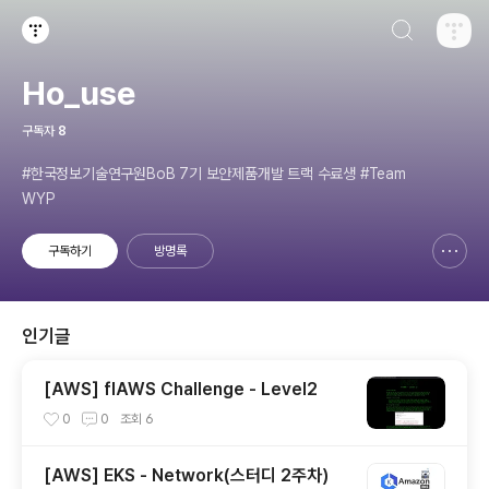
검색하기
티스토리
Ho_use
구독자
8
#한국정보기술연구원BoB 7기 보안제품개발 트랙 수료생 #Team
WYP
구독하기
방명록
신고하기 레이어
열기
인기글
[AWS] flAWS Challenge - Level2
0
0
조회
6
[AWS] EKS - Network(스터디 2주차)