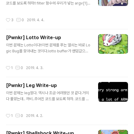
함수이다. 이름이 그냥 betting( ) !!우리가 배팅하고 싶은
코드를 보도록 하자!! filter 함수에 우리가 넣는 argv[1]이
금액을 입력할 수가 있다. 하지만 현재 가지고 있는cash보
인자로 넘어가는데strstr함수를 이용하여 r을 return하고
다 배팅 금액이 클 경우 너는 가진돈보다 많은 돈을 배팅했
있다.strstr( ) 함수의 return값은 해당 문자열의 위치 포
작성시간
3
0
2019. 4. 4.
다며메..
인터인데이 문제에서는 flag , sh, tmp 중 어떠한 문자열
이라도 argv[1]에 속한다면1을 return하게 된다. 하나라
도 발견된다면 참이되어서 main함수에서의if문을 통과할
[Pwnkr] Lotto Write-up
수가 없다. 통과하더라도 argv[1]이 system() 함수에서
글 내용
명령을 실행할 수 있는 문자열이여야 한다. 가장 기본적으
이번 문제는 Lotto이다!!이번 문제를 푸는 열쇠는 바로 Lo
로 생각할 수 있는 것은 일단 우리는 flag를 봐야하기 때문
gic Bug를 찾아내는 것이다.lotto buffer가 랜덤값으로
에 argv[1]로 "/bin/cat flag"를 생각해볼 수 있다.하지만
바뀌기 때문에Brute force 공격을 이용해야했다. 우선 코
flag가 들..
드를 보도록 하자!! 이 문제의 열쇠는 빨간 산자의 play함
작성시간
1
0
2019. 4. 3.
수 내의 이중 for문이다. 취약점이라기 보다는 logic bug
이다. match라는 변수의 값이 6이되면 FLAG를 볼 수 있
게되는데랜덤 값인 lotto와 우리가 입력할 수 있는 submi
[Pwnkr] Leg Write-up
t를 비교해서같으면 match값이 증가한다. 하지만 이 부분
글 내용
의 logic bug는다음과 같다. 언뜻 보기에는 배열(1Byte)
이번 문제는 leg였다. 역시나 조금 어려웠던 것 같다.거의
하나씩 값이 같은지비교하는 것 같지만 사실은 하나만 같
다 풀었는데.. 까비..주어진 코드를 보도록 하자. 코드를 보
아도 match를 6으로 만들 ..
면 우리가 입력할 수 있는 key값을 각각의key1( ), key2(
), key3( )의 리턴값들을 더한 것과 같으면 FLAG를 볼 수
작성시간
1
0
2019. 4. 2.
있다는 것을 알 수 있다. 즉 코드를 분석할 줄알아야한다.
또하나 주어진 코드를 보도록 하자. 어셈블리어 코드를 주
었다.코드가 너무 길어서 짤랐다. main의 어셈블리어 코드
[Pwnkr] Shellshock Write-up