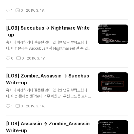
에서 해당 포트번호가 6666이란걸 알았기때문에 접속해
드를 보면 스택영역과 바이너리영역을 모두 사용할 수 없
보도록 하겠다. 일단은 포트 6667파일로 실행시켜보았다.
작성시간
1
0
2019. 3. 19.
다.leave와 ret gadget을 이용할 수도 없고 이 의미는
입력창이 나왔고 버퍼에 값을 입력할 수 있었다. 이 입력(r
라이브러리 함수가leave와 ret로 끝나므로 라이브러리도
ecv)을 ..
사용할 수 없다는 뜻이다.그렇다면 이 문제는 대체 어떻게
[LOB] Succubus -> Nightmare Write
푸는 것일까??하는 생각이 들었다..ret를 제외한 모든 부분
-up
이 초기화되기 때문이다.. 이전 문제들과 달랐던 점은 fget
글 내용
s()을 이용해서 인자를 받는다.그리고 라이브러리 함수를
혹시나 이상하거나 잘못된 것이 있다면 댓글 부탁드립니
사용하지 못하게 하는 방법은다른 조건들 처럼 0x40를 확
다. 이번문제는 Succubus에서 Nightmare로 갈 수 있는
인하면 되는데 왜 굳이 0x90를 비교하는 방법을..
문제이다~생각보다 쉬운문제였다. 우선 코드를 보자코드
작성시간
0
0
2019. 3. 19.
를 보면 PLT를 이용하라는 듯한 힌트를 주고있다.또한 str
cpy의 주소값을 ret에 덮지않으면 조건이 성립되지않아
서 다음 코드로진행할 수 없다는 것을 알 수 있다. 그러므로
[LOB] Zombie_Assassin -> Succbus
우리가 구해야할 것은 일단strcpy의 주소를 알아야한다는
Write-up
것을 알 수 있다.또한 우리는 결과적으로 쉘을 따야하기 때
글 내용
문에 system함수와 그 인자로 "/bin/sh"을 사용할 것이
혹시나 이상하거나 잘못된 것이 있다면 댓글 부탁드립니
다.이 3가지를 어떻게 사용할 수 있을까를 고민해보고 다
다. 이번 문제는 생각보다 너무 쉬웠당~우선 코드를 보자~
음과 같은 Payload를 생각해냈다. Payload = system
Main 함수를 보게되면 우선적으로 공유라이브러리를 사
작성시간
1
0
2019. 3. 14.
주소 + dummy(4) + "/bin/sh"주소 + dum..
용할 수 없도록'\x40'을 검사하는 제약을 걸어두었고 add
r가 DO 함수의 주소가 아닌 경우에이 또한 프로그램을 더
이상 진행하지 못하도록 하였다.또한 ret부분을 제외한 나
[LOB] Assassin -> Zombie_Assassin
머지 버퍼들을 초기화 시켰다. ret값에 DO함수의 주소값
Write-up
과 비교해서 다르면 더 이상진행할 수가 없었으므로덮어쓸
글 내용