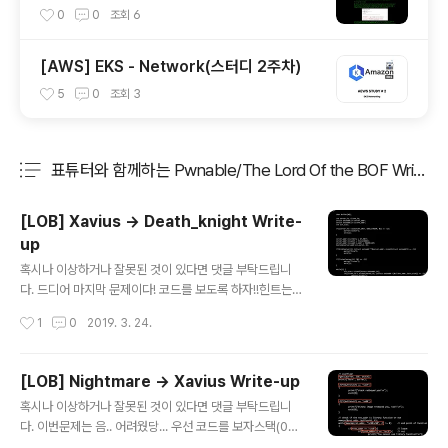
0
0
조회
6
[AWS] EKS - Network(스터디 2주차)
5
0
조회
3
표튜터와 함께하는 Pwnable/The Lord Of the BOF Write-u
분류 전체보기
주요 글 목록
[LOB] Xavius -> Death_knight Write-
up
글 내용
혹시나 이상하거나 잘못된 것이 있다면 댓글 부탁드립니
다. 드디어 마지막 문제이다! 코드를 보도록 하자!!힌트는 R
emote BOF이다. 버퍼의 크기는 40인데 입력할 수 있는
작성시간
1
0
2019. 3. 24.
크기는 256이므로 아주 쉽게 BOF취약점을 가진 코드를
찾을 수 있다. 이제 이 코드를 어떻게 이용하느냐에 따라 이
문제를 풀 수 있을 것 같다.우선 프로그램을 실행시켜보겠
[LOB] Nightmare -> Xavius Write-up
다! 참고로 나는 두 가지 방법으로 풀기위해서 포트번호가
글 내용
혹시나 이상하거나 잘못된 것이 있다면 댓글 부탁드립니
6667로 death_knight파일을 하나 더 빌드해놓았다. 또
다. 이번문제는 음.. 어려웠당... 우선 코드를 보자스택(0xb
잉?? 이미 실행중이다.. 실행 중인 것을 확인했다. 소스코드
f...) binary_image(0x08...) 라이브러리 이번 문제의 코