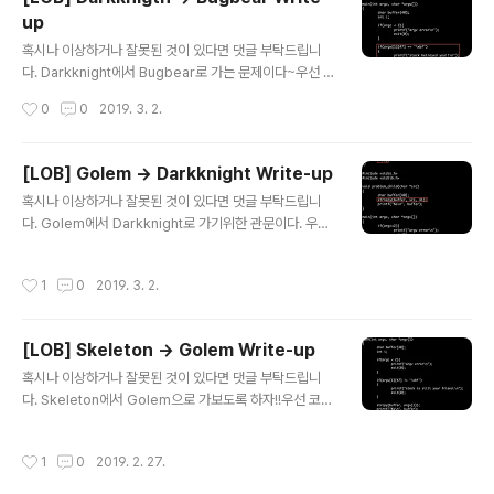
를 알아야 이 문제를 풀 수 있다는 것을 알 수 있었다.그럼
up
지금부터 하나씩 구해보자 디버깅을 위해 우선 복사본을
글 내용
만든다. 코드를 보면 첫 번째 popen에서 구하려고 하는
혹시나 이상하거나 잘못된 것이 있다면 댓글 부탁드립니
것은 libc_base이고두 번째 popen에서 구하려고 하는
다. Darkknight에서 Bugbear로 가는 문제이다~우선 코
것은 execve함수의 offset이다. 우선 나와있는 명령..
드를 보자입력하는 문자열의 마지막이 "0xbf"이면 안된다
작성시간
0
0
2019. 3. 2.
는 제약이 걸려있다.이 의미는 이전에 사용했던 공격들에
제약이 생겼다는 의미이다.이름을 바꾸어서 하는 공격이라
던지 스택의 특성을 이용한 크기를 늘려서 하는 공격들이
[LOB] Golem -> Darkknight Write-up
불가능하다는 것이다.그렇기 때문에 0xbf로 시작하는 주
글 내용
혹시나 이상하거나 잘못된 것이 있다면 댓글 부탁드립니
소가 아닌 다른 주소를 이용해서 공격을 해야한다.문제의
다. Golem에서 Darkknight로 가기위한 관문이다. 우선
힌트를 보니 RTL을 사용하라는 거보니 RTL로 진행해서
코드를 보도록 하자힌트를 보니 FPO라고 쓰여있다.FPO
풀면 될 것같다.이전에 이러한 문제들을 풀어봤기 때문에
란 Frame Pointer Overflow의 약자로 FPO를 이용해
굉장히 쉽게 접근할 수 있었다. * RTL구하는 방법 *1. ret
작성시간
1
0
2019. 3. 2.
서 문제를 풀라는 의미이다.보면 strncpy함수에서 버퍼의
이전까지 덮을 수 있는 bufferoverflow 구하기2. libc_
크기가 40인데 41개까지 입력을 받을 수 있는 것이보인
base 구..
다.그렇기 때문에 우리는 41번째의 버퍼 1Byte가 변조 가
[LOB] Skeleton -> Golem Write-up
능하다. 즉, SFP -> Stack Frame Pointer를 변조하면
글 내용
된다. FPO를 진행하기위해서는 두 가지 조건이 필요하다.
혹시나 이상하거나 잘못된 것이 있다면 댓글 부탁드립니
1. 서브함수가 있어야 한다.2. 서브함수에서 SFP 하위 1B
다. Skeleton에서 Golem으로 가보도록 하자!!우선 코드
yte를 덮어쓸 수 있어야한다. 우선 디버깅을 위해 복사를
를 보자~코드를 보면 stack destroyer라는 코드가 생겼
해주자~ main함수에는 그다지 필요한 것이..
다.stack에 우리가 넣을 수 있는 거의 모든 공간을 0으로
작성시간
1
0
2019. 2. 27.
초기화해버린다. 물론 ret는 빼고! 그렇다면 어떤식으로 문
제를 풀어야할까??무언가 초기화 되지 않는 부분이 필요하