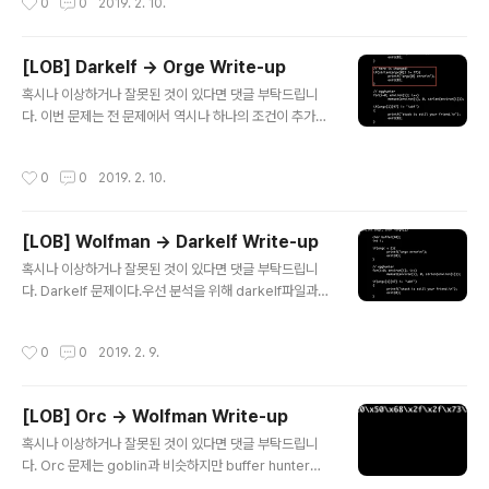
0
0
2019. 2. 10.
지금부터 풀이를 시작해보겠다.추가된 코드들을 확인해보
자 우선 인자는 argv[0], argv[1] 두 개를 사용할 수 있으
며argv[0]는 기본적으로 파일명이다. 하나 더 추가된 코
[LOB] Darkelf -> Orge Write-up
드를 보면 argv[1]를 그 길이만큼 0으로 memset해주고
글 내용
있다.이전 풀이처럼 argv[2]는 우선 사용할 수가 없다. 그
혹시나 이상하거나 잘못된 것이 있다면 댓글 부탁드립니
렇다면 우리는 쉘코드를 어디에 넣어야할까??argv[1]은
다. 이번 문제는 전 문제에서 역시나 하나의 조건이 추가되
초기화되며 길이도 제한이 있기 때문에 더이상 쉘코드를
었다.(이전 문제 풀이 참고 : https://xn--vj5b11biyw.k
넣을 수가 없다 그렇기 때문에 떠올린 것이바로 argv[0..
r/117) 하지만 뭐랄까 센스??가 필요한 문제였다..그래서
작성시간
0
0
2019. 2. 10.
인지 꽤 많은 시간을 투자했으나알고보니.. 너무나 쉬운문
제였다.. 코드를 보자argv[0] 즉 실행파일명에 대한 조건
이 주어졌다. 별짓 다해봤다. 하지만 권한 때문에 파일명을
[LOB] Wolfman -> Darkelf Write-up
바꿀 수 있는 것도 아니었다."파일을 실행할 때 조건을 성립
글 내용
해야 넘어갈 수 있는데.." 라는 생각이 들었지만이것 저것
혹시나 이상하거나 잘못된 것이 있다면 댓글 부탁드립니
다 해봤다.그러다가 표튜터가 알려줘서 알게된 " / " 절대로
다. Darkelf 문제이다.우선 분석을 위해 darkelf파일과
안까먹을 것 같다... Payload와 푸는 방식은 이전 문제와
길이가 같은 파일명으로 만들어준다. 나는 darkelp로 했
같다. 다만 추가된 것은 실행할 때 " / "를..
다. 코드를 보자인자의 길이를 제한하는 if문이 등장했다.하
작성시간
0
0
2019. 2. 9.
지만 코드를 보고들었던 생각은argc의 갯수 제한이 없기
때문에 인자를 하나 더 추가해주면충분히 길이제한이 있더
라도 우회가 가능하다는 생각이 들었다. 그래서 인자를 ar
[LOB] Orc -> Wolfman Write-up
gv[1] = "a"*44 + ret argv[2] = shellcode형식으로
글 내용
주고 ret값을 argv[2]의 시작주소로 진행하면길이제한과
혹시나 이상하거나 잘못된 것이 있다면 댓글 부탁드립니
나머지 조건들 모두 우회가 가능할 것이라고 생각했다. 위
다. Orc 문제는 goblin과 비슷하지만 buffer hunter가
에서 설명한대로 payload를 만들어서 진행해보았다.cor
추가되어있다.하지만 본의아니게 goblin에서 했던 방법2