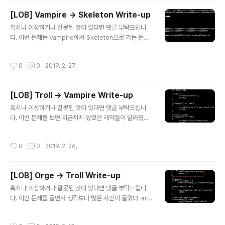
다는 의미이다.하지만 현재 가진 바이너리에서는 방법이
[LOB] Vampire -> Skeleton Write-up
없다.그렇다면 조금만 더 깊게 생각해보자. 프로그램이 실
글 내용
행될 때실행 파일만 가지고 실행되지 않는다는 점을 생각
혹시나 이상하거나 잘못된 것이 있다면 댓글 부탁드립니
하면 이 문제를 해결 할 수 있다.메모리에는 실행시킨 실행
다. 이번 문제는 Vampire에서 Skeleton으로 가는 문제
파일만이 로드되는 것이 아니라는 것이다. 해당 바이너리
이다.생각보다 쉬웠다ㅎㅎ 코드를 보자! 음 모든 인자들을
는 ldd와 file 명령어를 통해 확인한 결과 외부 라이브러리
초기화하는 코드가 보여진다.하지만 걱정이 없던 이유는
작성시간
0
0
2019. 2. 27.
를 사용하고 있었다..
저번에 문제를 풀다가 발견했던유저영역 바로직전의 메모
리값이었다.참고 : https://xn--vj5b11biyw.kr/119 그
렇기 때문에 우리는 argv[0] 값을 바꾸고 초기화하더라도
[LOB] Troll -> Vampire Write-up
초기화되지않는 메모리를 알고 있었고 그 부분을 활용하기
글 내용
로 했다. 심볼릭 링크와 nop sled 그리고 쉘코드를 이용
혹시나 이상하거나 잘못된 것이 있다면 댓글 부탁드립니
해서 진행하였다. 뒤에도 nop을 준 이유는 혹시나 쓰레기
다. 이번 문제를 보면 지금까지 있었던 제약들이 달라졌습
값이 들어가서 쉘코드가 제대로 실행되지 않을까봐 넣어주
니다.여러 제약이 사라지고 주소값이 0xbf로 시작하고 그
었다. 역시나 초기화되지않은 우리가 넣어준 nop sled +
다음이 "ff"가 아니여야하는 제약이 생겼습니다.즉 최소한
작성시간
0
0
2019. 2. 26.
shellc..
0xbffeffff 부터 무언가 쉘코드를 넣어야한다는 것을 알
수 있었다. 하지만 스택이란 무엇인지 잘 고민해보면 이 문
제는 굉장히 쉽게 풀 수 있다.스택은 커질 수록 낮은 주소를
[LOB] Orge -> Troll Write-up
사용해야한다는 점, 즉 스택이 거꾸로 자란다는 성질을 이
글 내용
용하면된다.0xbffeffff 영역에서부터 코드가 실행되게 하
혹시나 이상하거나 잘못된 것이 있다면 댓글 부탁드립니
려면 nop sled를 사용하면 되고그 nop의 양을 크게 키우
다. 이번 문제를 풀면서 생각보다 많은 시간이 들었다. arg
면 이 문제는 간단하게 풀 수 있게 된다.0xbffeffff에서부
v[0]를 사용해야한다는 것은 알았는데 "\x2f" 가 복병이었
터 0xbfffffff까지의 차이는 0x10000이므로65536..
고심볼릭 링크를 이용해야한다는 것도 복병이었다...허허..
작성시간