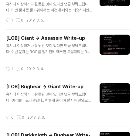
ret에 넣어줄 DO함수의 주소값을 가진 녀석이 필요하다
혹시나 이상하거나 잘못된 것이 있다면 댓글 부탁드립니
는 것을 알 수 있었다. 함수들의 정의를 보니 전역변수 che
다. 이번 문제를 풀기위해서는 이전 문제와는 비슷하지만
ck값으로 조건문을 통과할 수 있음을 알 수 있었다.연쇄작
새로운 개념이 필요하다!!우선 코드를 보자!이전의 문제와
작성시간
1
0
2019. 3. 5.
용처럼 DO, GYE, GUL, YUT, MO 함수가 진행되어야하
거의 같으나 이번에는 입력되는 값을 버퍼에 저장할 때길
며마지..
이 제한이 걸려있다. 또한 힌트로 주어진 것은 바로 FEBP
이다.FEBP는 Fake ebp를 의미하는데 이번에는 ret ga
[LOB] Giant -> Assassin Write-up
dget뿐만아니라 leave gadget도 이용해야한다. Fake
글 내용
혹시나 이상하거나 잘못된 것이 있다면 댓글 부탁드립니
ebp의 원리는 그림과 같다.sfp에 &buffer-4값을 넣어
다. 이번 문제는 ROP를 알기전에 해두면 도움이되는 Ret
주고ret에는 leave gadget주소를 넣어준다.버퍼에는 쉘
Sled를 배울 수 있는 문제이다.(나는 ROP를 먼저했었다..
코드 주소와 nop으로 채워준다. 그렇게되면 에필로그 진
ㅎㅎ) 이 문제를 풀려먼 에필로그에 대한 이해가 필요하다.
행 시 공격이 시작되며(1)leave gadget 진행 시,(2)[po
작성시간
1
0
2019. 3. 4.
에필로그는 보통 leave와 ret gadget으로 이루어져있으
p ebp]가 진행되면서 pop으로 인해 esp가 +4..
며 * leave gadget의 경우 *[ mov esp, ebp][ pop
ebp] * ret gadget의 경우 *[ pop eip ][ jmp eip ] 형
[LOB] Bugbear -> Giant Write-up
태로 이루어져있다.ret gadget이 진행되면 esp는 + 4
글 내용
가 되며[ pop eip ]의 eip에는 esp의 값이 저장되어지는
혹시나 이상하거나 잘못된 것이 있다면 댓글 부탁드립니
데ret주소에 ret gadget을 넣어주고 그 뒤에 쉘코드를
다. 생각보다 오래걸렸다.. 어떻게 풀어야 할지는 알았으나
넣어주게되면ret gadget이 한 번 더 일어나게되면서 es
삽질을 많이 했다.우선 코드를 보도록 하자!!코드를 보게되
p가..
면 fopen을 통해서 어떠한 결과값을 버퍼에 저장한다.버
작성시간
0
0
2019. 3. 3.
퍼에 저장된 값을 lib_addr과 execve_offset에 넣어 더
해 ret에 넣어준 뒤argv[1][44]와 비교해서 다르면 프로
그램이 종료된다. 그렇다면 우리는 execve 함수의 주소
[LOB] Darkknigth -> Bugbear Write-