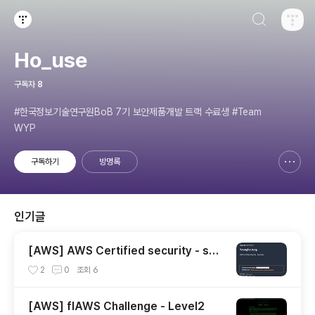
검색하기
티스토리
Ho_use
구독자
8
#한국정보기술연구원BoB 7기 보안제품개발 트랙 수료생 #Team
WYP
구독하기
방명록
신고하기 레이어
열기
인기글
[AWS] AWS Certified security - spe
cialty 자격증 후기(2023.07.09)
2
0
조회
6
[AWS] flAWS Challenge - Level2