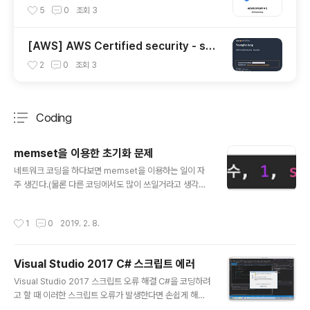
5
0
조회
3
[AWS] AWS Certified security - spe
cialty 자격증 후기(2023.07.09)
2
0
조회
3
Coding
분류 전체보기
주요 글 목록
memset을 이용한 초기화 문제
글 내용
네트워크 코딩을 하다보면 memset을 이용하는 일이 자
주 생긴다.(물론 다른 코딩에서도 많이 쓰일거라고 생각한
다) 하지만 이러한 memset을 사용할 때 주의할 점들이
있다. 바로 1Byte 변수(uint8_t, char, unsigned char
작성시간
1
0
2019. 2. 8.
등)이 아닌 변수들을 초기화할 때0의외의 값을 사용하면
안된다는 점이다. 그 이유는 만약 4Byte 변수인 int형을
memset으로 초기화하게되면바이트 단위로 초기화가 처
Visual Studio 2017 C# 스크립트 에러
리되어 00000001 00000001 00000001 000000
글 내용
01 이 되버려서 값이 0이아닌 다른 수가 되어버린다. 또한
Visual Studio 2017 스크립트 오류 해결 C#을 코딩하려
new, malloc 등을 이용한 동적으로 생성한 배열, 변수가
고 할 때 이러한 스크립트 오류가 발생한다면 손쉽게 해결
있는struct, class에서는 memset을 이용한 초기화를
할 수 있다.바로 explorer를 최신버전으로 업그레이드해