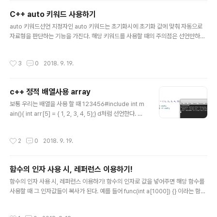
C++ auto 키워드 사용하기
글 내용
auto 키워드선언 지정자인 auto 키워드는 초기화시에 초기화 값에 맞춰 자동으로
자료형을 판단하는 기능을 가진다. 해당 키워드를 사용할 때의 주의점은 선언만하고
초기화를 하지않으면 사용이 불가능하다.-> 이유는 당연히 초기화된 값을 기준으로
자료형을 선택하기 때문이다. 1234567891011#include int main(){ auto a = t
작성시간
3
0
2018. 9. 19.
rue; auto b = 1; auto c = 'c'; auto d = "hello world"; auto e; (x) return 0;}
이건 그냥 Tip인데 출력 시에 자료형을 나타내고 싶을경우 typeid(변수이름).nam
e( ) 을 해주면 자료형이 출력된다. auto 사용 예시1234567891011121314151
c++ 정적 배열사용 array
61718192021222324252..
글 내용
보통 우리는 배열을 사용 할 때 123456#include int m
ain(){ int arr[5] = { 1, 2, 3, 4, 5};} d처럼 선언한다. 하
지만 좀 더 쉽고 다양하게 사용할 수 있도록 선언하는 방법
이 있다.1234567#include #include int main(){ std::
작성시간
2
0
2018. 9. 19.
array hello_Arr = { 1, 2, 3, 4, 5};cout 내부에 배열의
크기를 나타내는 숫자가 있어야한다는 점이다.-> 보통 배
열은 int arr[] ={ 1,2,3,4,5 } 가 가능하지만 위의 표현은
함수의 인자 사용 시, 레퍼런스 이용하기!
그런것이 불가능하다는 점이다. 이런 식으로 선언할 경우
글 내용
다양한 기능을 이용할 수 있는데 대표적으로 배열에 대한
함수의 인자 사용 시, 레퍼런스 이용하기! 함수의 인자로 값을 넣어주면 해당 함수를
값을 sort할 수 있다.1234567891011#include #incl
사용할 때 그 인자값들이 복사가 된다. 예를 들어 func(int a[1000]) {} 이라는 함수
ude #i..
가 있다면 해당 함수가 호출 될 경우 1000이라는 크기를 가진 배열이 복사가 된다. 1
000이지만 이것보다 더 크기가 큰 인자인 경우 시간이 더 걸릴 수 밖에 없다. 이 때
작성시간