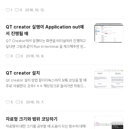
해주면 안된다. 예를 들어 다음과 ..
주면 깔끔하게 해결된다.
작성시간
1
0
2018. 10. 12.
QT creator 실행이 Application out에
서 진행될 때
글 내용
QT Creator에서 실행되는 화면을 터미널에서 진행하고
싶다면 그림과 같이 Run in terminal 을 체크해주면 된다.
체크를 풀어주면 Application out 에서 보여준다.
작성시간
0
0
2018. 10. 8.
QT creator 설치
글 내용
Qt creator 설치 방법 칼리리눅스에서 보통 코딩을 할 때
주로 사용한다. 강추!! ㅎㅎ 해당링크로 들어가면 자동으로
운영체제별 설치파일의 다운로드가 진행된다. https://w
ww.qt.io/download 여기서 Go open source 버튼을
작성시간
5
0
2018. 10. 7.
누른다. 그 뒤 Download를 클릭하면 설치파일이 다운로
드 된다. 칼리리눅스나 우분투에서 다운로드를 받게되면
아래에 보이는 파일에 실행 권한을 주어야 실행가능하다.
자료형 크기와 범위 코딩하기
아래와 같이 권한을 준 뒤 실행을 하게되면12chmod +x
글 내용
qt-unified-linux-x64-3.0.5-online.run./qt-unifie
자료형에 대한 크기를 공부할 때 도움이 되는 함수에 대해