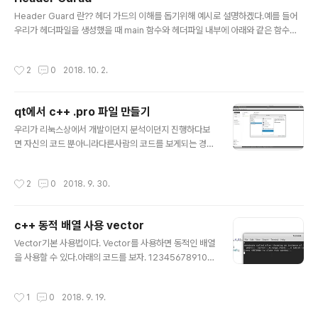
항연산자 -> (조건식) ? (참 일때) : (거짓 일때) 12345678910111213#include
글 내용
using names..
Header Guard 란?? 헤더 가드의 이해를 돕기위해 예시로 설명하겠다.예를 들어
우리가 헤더파일을 생성했을 때 main 함수와 헤더파일 내부에 아래와 같은 함수가
있다고 가정해보자. main.cpp1234567891011#include #include "test1.
h"#include "example123.h" using namespace std; int main(){ cout 두번
작성시간
2
0
2018. 10. 2.
이나 중복됨 (example123.h에서 include되었음으로 두번 불리게 된 것임){ retu
rn a + b;} int main(){ cout
qt에서 c++ .pro 파일 만들기
글 내용
우리가 리눅스상에서 개발이던지 분석이던지 진행하다보
면 자신의 코드 뿐아니라다른사람의 코드를 보게되는 경우
가 발생한다. 하지만 그 사용자가 qt를 사용하는 사람이 아
니라면 qt로 열 수가 없다.(물론 .pro파일을 생성해주면
작성시간
2
0
2018. 9. 30.
됨) 짧고 파일 수가 적은 코드라면 손쉽게 만들어 낼 수 있
겠지만 코드파일의 양이 많다면 일일이 만들어주는 것은
굉장히 시간낭비스러운 작업이다. 이번 포스팅에는 이러한
c++ 동적 배열 사용 vector
수고를 들어주는 방법에 대한 설명이다. 내가 알고 있는 방
글 내용
법은 총 3가지로 간단하다. 1. 위에서 설명한대로 일일이 .
Vector기본 사용법이다. Vector를 사용하면 동적인 배열
pro파일을 작성해준다. 2. project 에서 import projec
을 사용할 수 있다.아래의 코드를 보자. 1234567891011
t 를 이용한다. 여기서 import Existing Project를 선택!!
121314151617#include #include int main(){ //int *
Project name은 원하는대로 지정해준다. 이..
hello_arr = new int[5]; //보통 배열의 동적할당 시 이런
작성시간
1
0
2018. 9. 19.
식으로 할당한 뒤에 vector arr = { 1, 2, 3, 4, 5 }; for (a
uto &element : arr) cout