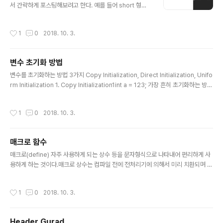
d-linux-x64-3.0.5-online.run 하게되면 설치가 진행
서 간략하게 포스팅해보려고 한다. 예를 들어 short 형의
된다. 혹시나 리눅스상에서 용량이 부족해서 용량을 늘리
크기를 알고 싶은 경우 unsigned일 때 범위가 0 ~ 6553
고 설치해야할 경..
5인데 이는 알다시피 2바이트 즉 16비트로 이루어져있고
작성시간
1
0
2018. 10. 3.
0과 1 임으로 2^16 이기 때문에 총 65536개의 숫자가
나오게 된다. 이를 계산하려면 헤더에 있는 pow함수를 이
용하여도 되지만 더욱 간단한 방법이 있다. 라이브러리를
변수 초기화 방법
이용하는 것인데 아래와 같이 사용하면 된다.123456789
글 내용
1011121314#include #include int main(){ using n
변수를 초기화하는 방법 3가지 Copy Initialization, Direct Initialization, Unifo
amespace std; -> 이런건 중괄호 안에 선언해주는 것
rm Initialization 1. Copy Initialization1int a = 123; 가장 흔히 초기화하는 방법
이 좋음 꿀팁!!ㅎㅎ cout
임으로 설명은 생략하겠다. 2. Direct Intialization1int a(123); 괄호를 이용한 초
기화 방법이다 3. Uniformj Intialization1int a{123}; 2,3 번은 built in data typ
작성시간
1
0
2018. 10. 3.
e(제공해주는 데이터타입)이 아닌 사용자가 만든 데이터타입을 초기화할 때 많이 사
용된다. 1,2 에 비해서 3번의 경우 조금 더 엄격한 문법을 지킨다. 예를 들어 위에서
처럼 데이터타입이 int 일 때 소숫점 숫자 1.23456을 넣게되면 ..
매크로 함수
글 내용
매크로(define) 자주 사용하게 되는 상수 등을 문자형식으로 나타내어 편리하게 사
용하게 하는 것이다.매크로 상수는 컴파일 전에 전처리기에 의해서 미리 치환되며 변
수이용보다 처리속도가 빠르다.#define을 사용하며 매크로 정의 시 앞부분에 써주
면된다.보통 대문자로 많이 정의하며 가독성을 높여주고 유지보수를 편하게 해준다.
작성시간
1
0
2018. 10. 3.
Tip!#은 전처리기의 의미로 컴파일,빌드 하기 전에 진행한다는 의미이다. 매크로 함
수[형식] #define 매크로 상수이름 문자열 or 숫자#define 매크로상수이름(인자)
수식 or 문자열 or 숫자 아래는 매크로 함수예시이다. 삼항연산자를 이용하였다.삼
Header Gurad