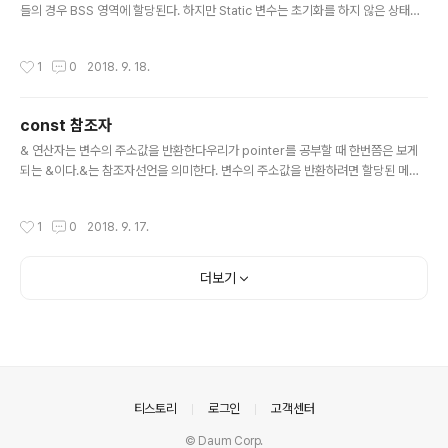
들의 경우 BSS 영역에 할당된다. 하지만 Static 변수는 초기화를 하지 않은 상태에
서 해당 변수를 사용하지 않을 경우 메모리 자체가 할당되지 않는다 그에 반해 전역
변수는 초기화를 하지 않더라도 무조건 메모리에 올라간다. Static 객체의 경우 처음
작성시간
1
0
2018. 9. 18.
구문이 수행되는 시점에 처음 생성자를 호출하도록 할 수 있으며 이를 함수화해서 호
출하면 생성자의 호출 시점을 조정하는게 가능해진다. 다른점은 초기화를 한 번만 한
다는 점 (프로그램이 종료될 때까지 메모리공간에 존재한다)과 지역변수와 달리 해
const 참조자
당 함수가 반환되어도 소멸되지 않는다. Static 변수는 지역변수와 전역변수의 성질
글 내용
을 둘 다 가진다고 할 수 있다.
& 연산자는 변수의 주소값을 반환한다우리가 pointer를 공부할 때 한번쯤은 보게
되는 &이다.&는 참조자선언을 의미한다. 변수의 주소값을 반환하려면 할당된 메모
리 공간이 필요하고 그렇기 때문에 이는 상수가 아닌 변수에 사용된다.12345678#
include int main(){ int num = 7; int *pointer = &num; int &refer = num; r
작성시간
1
0
2018. 9. 17.
eturn 0;} int &refer = 7; -> 참조자는 이미 선언된 할당된 메모리를 가진 변수를
대상으로 사용이 가능함, 변수가 아닌 상수를 참조했음으로 잘못됨int &refer; ->
아무것도 참조하는 대상이 없음int &refer = NULL; -> NULL을 참조함으로 에러
더보기
임 하지만 예외의 경우가 있다. const 참조자는 ..
의안내
티스토리
로그인
고객센터
© Daum Corp.