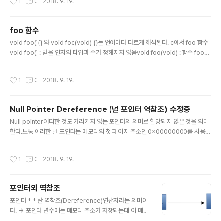
1
0
2018. 9. 19.
해결법은 포인터를 사용해도 좋지만 래퍼런스 &를 쓰면 참 편하다~ 만약 해당 함수
에서 인자값이 변하길 원치않다면 const를 앞에 붙여서 수정을 막을 수도 있다.
foo 함수
글 내용
void foo(){} 와 void foo(void) {}는 언어마다 다르게 해석된다. c에서 foo 함수
void foo() : 받을 인자의 타입과 수가 정해지지 않음void foo(void) : 함수 foo는
인자를 받지 않음 c++에서 foo 함수void foo() : foo는 아무런 인자를 받지 않는
다.void foo(void) : foo는 아무런 인자를 받지 않는다. https://stackoverflow.
작성시간
1
0
2018. 9. 19.
com/questions/2750316/this-vs-this-in-c
Null Pointer Dereference (널 포인터 역참조) 수정중
글 내용
Null pointer어떠한 것도 가리키지 않는 포인터의 의미로 할당되지 않은 것을 의미
한다.보통 이러한 널 포인터는 메모리의 첫 페이지 주소인 0x00000000를 사용한
다.그러므로 이곳에 접근하게 되면 프로그램이 비정상적으로 종료하게 된다. http://
story.wisedog.net/null-pointer-dereference-%EB%9E%80/
작성시간
1
0
2018. 9. 19.
포인터와 역참조
글 내용
포인터 * * 란 역참조(Dereference)연산자라는 의미이
다. -> 포인터 변수에는 메모리 주소가 저장되는데 이 메모
리주소의 값을 가져올때 사용하는 것이 바로 역참조 연산