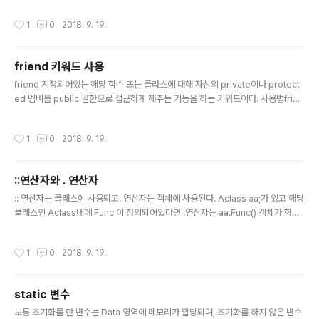
자(*)이다. 1234567int *pointer; // 포인터 변수 선언 i
작성시간
1
0
2018. 9. 19.
nt test =1; // test에 1을 저장 pointer = &test; // test
의 메모리 주소를 포인터 변수에 저장한다는 의미 *point
er = 7; // 역참조 연산자를 의미함으로 test의 메모리 주
friend 키워드 사용
소에 접근하여 7을 저장함 이 경우cout
글 내용
friend 지정되어있는 해당 함수 또는 클라스에 대해 자신의 private이나 protect
ed 멤버를 public 권한으로 접근하게 해주는 기능을 하는 키워드이다. 사용법frien
d class 클래스이름; friend 함수이름; friend 클래스이름::함수이름; -> 이를 사용
하면 객체 사용이 편리해지나 캡슐화를 망가뜨리게되는 단점이 있다.-> 그렇기 때문
작성시간
1
0
2018. 9. 19.
에 너무 많이 사용하는 것은 권장하지 않는다. 아래와 같은 코드를 예시로 들겠다. m
ain.cpp1234567891011121314#include #include "test.h" using name
space std; int main(){ testa a; testb b; b.func(a); return 0;} test.h12345
::연산자와 . 연산자
67891011121..
글 내용
:: 연산자는 클래스에 사용되고. 연산자는 객체에 사용된다. Aclass aa;가 있고 해당
클래스인 Aclass내에 Func 이 정의되어있다면 .연산자는 aa.Func() 객체가 함수
를 호출하는데 사용될 수 있으며 ::연산자는 void Aclass::Func()으로 클래스를 정
의할 떄 사용되거나 static으로 구현된 함수를 클래스에서 호출하는데 사용된다. 12
작성시간
1
0
2018. 9. 19.
34567891011121314151617181920#include using namespace std; cl
ass Aclass {public: Aclass(){} static void Func(); private:}; void Aclas
s::Func(){ cout
static 변수
글 내용
보통 초기화를 한 변수는 Data 영역에 메모리가 할당되며, 초기화를 하지 않은 변수