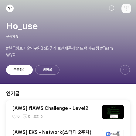
검색하기
티스토리
Ho_use
구독자
8
#한국정보기술연구원BoB 7기 보안제품개발 트랙 수료생 #Team
WYP
구독하기
방명록
신고하기 레이어
열기
인기글
[AWS] flAWS Challenge - Level2
0
0
조회
6
[AWS] EKS - Network(스터디 2주차)