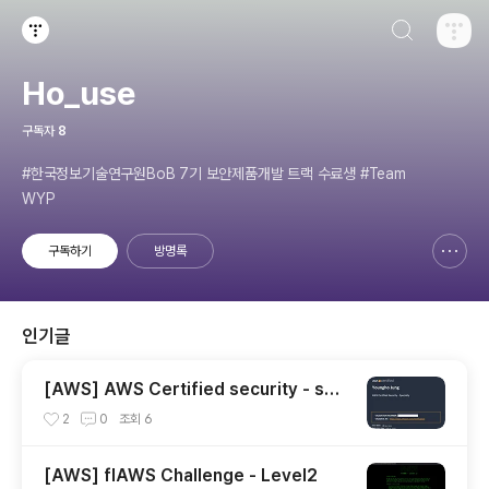
검색하기
티스토리
Ho_use
구독자
8
#한국정보기술연구원BoB 7기 보안제품개발 트랙 수료생 #Team
WYP
구독하기
방명록
신고하기 레이어
열기
인기글
[AWS] AWS Certified security - spe
cialty 자격증 후기(2023.07.09)
2
0
조회
6
[AWS] flAWS Challenge - Level2