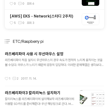
0
0
조회
6
[AWS] EKS - Network(스터디 2주차)
5
0
조회
3
ETC/Raspberry pi
분류 전체보기
주요 글 목록
라즈베리파이 사용 시 무선마우스 설정
글 내용
라즈베리파이 처음 설치시 무선마우스의 경우 속도가 현저히 느리게 움직이는 것을
볼 수있다. 마우스가 느리기 때문에 굉장히 답답하다. 이러한 문제해결은 생각보다
쉽다. 라즈베리파이에 사용되는 메모리카드를 아무 pc에 꼽는다. 설치되어있는 메모
리카드에 들어가보면 cmdline.txt파일이 있다 그 텍스트파일 마지막에 1usbhid.
작성시간
1
2
2017. 11. 14.
mousepoll=0 을 입력해주고 저장해준다. (0으로 안된다면 1로 고쳐본다) 이러한
방법이 귀찮은 경우에는 라즈베라파이에 꼽은 상태에서 /boot 디렉토리에 가면 cm
dline.txt가 있다 여기서 gedit이든 vi든 이용해서 똑같이 수정해주면 된다.
라즈베리파이3 칼리리눅스 설치하기
글 내용
칼리리눅스를 라즈베리파이에 설치해보자 라즈베리파이에
이용할 SD카드를 준비해준다! 우선 해당링크로 간다. http
s://www.offensive-security.com/kali-linux-arm-i