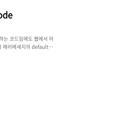
ode
생하는 코드임에도 웹에서 아
 에러메세지의 default가
드임에도 아무런 반응이 없는
display_errors;
opment Value: On;