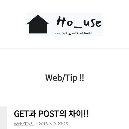
Ho_use
Web/Tip !!
GET과 POST의 차이!!
Web/Tip !!
2018. 6. 9. 23:25