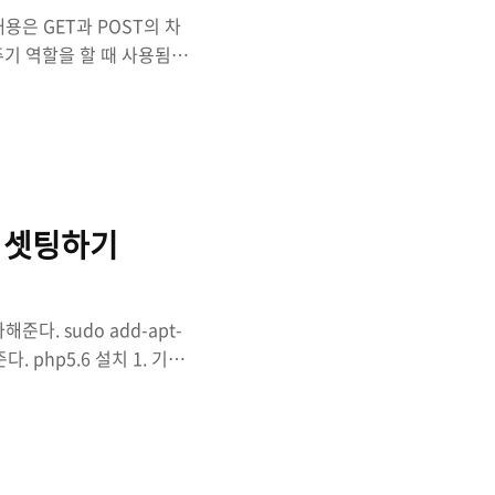
용은 GET과 POST의 차
주기 역할을 할 때 사용됨
st -> URL에 이어붙임으로 길
남들에게 줄 수 있음, 간단
도 접근 했을시 데이터를 저
 POST도 캐싱 기능이 가
 Cache하려면 파일 변경
Modified..
 및 셋팅하기
다. sudo add-apt-
 해준다. php5.6 설치 1. 기본
mon 2. 추가적으로 필요한 패키
 php5.6-xml php5.6-zip
ql이 아닌 sqlite3를 사용한다
7.1 설치 1. 기본적인 패키지 설