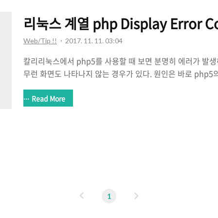
치 sudo apt..
리눅스 계열 php Display Error C
Web/Tip !!
2017. 11. 11. 03:04
칼리리눅스에서 php5를 사용할 때 보면 분명히 에러가 발
무런 화면도 나타나지 않는 경우가 있다. 원인은 바로 php5의
off로 되어있기 때문이다. 그렇기에 분명히 에러가 나는 코
것이다. 이럴 때는 1/etc/php/7.0/apache2/php.ini 12345 ; 
Read More
Default Value: off -> 이 부분을 on으로 바꾸어준다.; Devel
Production Value: Off
이
다
1
전
음