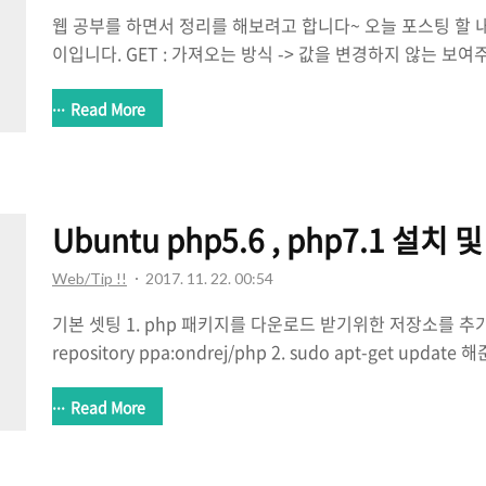
웹 공부를 하면서 정리를 해보려고 합니다~ 오늘 포스팅 할 내
이입니다. GET : 가져오는 방식 -> 값을 변경하지 않는 보여
URL Header가 표기됨 ex> ho05.net?id=11&type=po
이제한이 있음 많은양의 데이터를 보내기 힘듬링크를 걸어서 
Read More
한 데이터를 보내는데 적합!캐시의 기능(캐싱) 즉, 한 번이라
장하여 다음 접근에 바로 사용할 수 있게함 속도가 빨라짐(물론
능함 http 해더를 어떤식으로 넣어주느냐에 달림 -> POST로
여부를 구분해주어야함, 세션에 부가정보를 기록하고 선택적으로 
Ubuntu php5.6 , php7.1 설치
Web/Tip !!
2017. 11. 22. 00:54
기본 셋팅 1. php 패키지를 다운로드 받기위한 저장소를 추가해준
repository ppa:ondrej/php 2. sudo apt-get update
적인 패키지 설치 sudo apt-get install php5.6-com
지 설치 sudo apt-get install php5.6-mysql php5.6-curl
Read More
php5.6-gd php5.6-mbstring php5.6-mcrypt 3. mys
면 sudo apt-get install php5.6-sqlite3 4. 완료 php