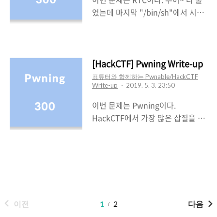
문제를 실행시켜보니 사용자로부터
었는데 마지막 "/bin/sh"에서 시간
입력을 받고 있다.내가 입력한 값이
을 많이 소비했다. 그래도 결국 풀어
어떠한 조건을 만족하지 못해서인
서 기분은 좋다~스터디 세미나에서
지"Sorry. You can't come with
Py0zz1가 발표했던 Return to Csu
us"라는 출력문을 보여주었다.( 문
기법을알고 있어서 생각보다는 오래
[HackCTF] Pwning Write-up
제 이름도 그렇고 Show me the
걸리지 않았다. RTC가 딱 봐도
표튜터와 함께하는 Pwnable/HackCTF
money인가??.. ) 해당 문제를 IDA
Write-up
2019. 5. 3. 23:50
Return To Csu라고 판단해서 저걸
로 보기로 하였다.fgets() 함수로 입
쓰면 되겠구나라는 생각이 들었기
이번 문제는 Pwning이다.
력을 받고 문자열을 atoi를 이용해
때문이다.ㅎㅎ 바이너리는 NX가 걸
HackCTF에서 가장 많은 삽질을 한
서 숫자로 바꾸어주..
려있고 Partial RELRO이므로 이전
문제인 것 같다.. 허허..풀었으니 너
문제와 같이 Stack, Heap, Data영
무나 다행이다. ㅎㅎ 바이너리에는
역에 실행권한이없으며 Got
NX가 걸려있고 Partial RELRO이
Overwrite가 가능하다. 문제를 실
다.Data, heap, stack 영역에 실행
행시켜보았다!사용자로부터 입력을
권한이 없고got overwrite가 가능
받는 간단한 구조였다. IDA와 GDB
하다~~ 사용자로부터 읽어올 바이
를 이용해서 각각 코드와 어셈블리
이전
1
2
다음
트 길이를 물어보았다.나는 11을 입
어로 보았다.read 함수를 이용해서