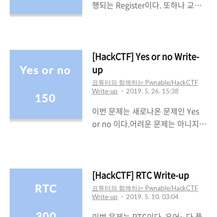
Canary가 적용되어있기때문에
행되는 Register이다. 또하나 교훈
BOF시에 Canary를 신경쓰지 않으
을 얻게되는 문제였다!!* Thanks
면 경고메세지가 출력될 것이다. 문
to Py0zz1 * 이 문제도 역시 NX와
제를 실행시켜보면 우선 사용자로부
Partial RELRO를 가지고 있다.그러
터 입력을 받는다.입력값의 길이에
므로 stack, heap, .data 영역에 실
[HackCTF] Yes or no Write-
는 제한이 없는 것으로 보여진다. 그
행권한이 없으면서Got Overwrite
up
뒤,사용자가 입력한 문자열중 일부
가 가능하다는 것을 알 수 있다. 문제
표튜터와 함께하는 Pwnable/HackCTF
의 길이를 암호화하는 것 같다.마지
를 실행시켜보도록 하겠다.RAX,
Write-up
2019. 5. 26. 15:38
막으로 다른 text를 암호화할 것인
RDI... 등의 register에 값을 입력하
이번 문제는 새로나온 문제인 Yes
지 물어보고 "Yes"를 입력하면입력
는 것으로 보이는Code가 보여진다.
or no 이다.어려운 문제는 아니지만
을 계속해서 받고 "No"를..
또한 한 바퀴를 돌고나니까다시
다른 150점짜리 문제들 중에는 그래
RAX부터 register 값을 입력받고 있
도 난이도가 있는 것 같다.(그게 아
었다. 이번에는 IDA를 이용하여 코
니라면 내가 어렵게 푼 것일지도.. ㅎ
드를 보도록 하자!! main 함수의 경
ㅎ) 해당 문제는 NX가 걸려있고
[HackCTF] RTC Write-up
우 5초의 alarm 함수가 진행되었으
Partial RELRO이다.따라서 Stack,
표튜터와 함께하는 Pwnable/HackCTF
며build 함수를 호출하고 있는 것을
Write-up
2019. 5. 10. 03:04
Heap, .data영역에 실행권한이 없
알 수 있었다. < bui..
으며Got Overwrite가 가능하다!!
이번 문제는 RTC이다. 우어~ 다 풀