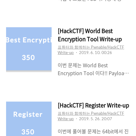
gadget을 사용하는 센스가늦게 떠
할려고 안풀고 몰아놨는데 이제 해
올라서 생각보다 시간이 걸렸다... 우
야할 때 인 것 같다.FSB란 Format
선 바이너리를 보도록 하겠다. 64bit
String Bug의 약자이다. 이 문제는
이며 dynamically linked 방식을
32bit Binary에서 진행된다. 고맙게
[HackCTF] World Best
이용하고 있다. Mitigation의 경우
도 아무런 Mitigation도 걸려있지
Encryption Tool Write-up
NX bit만 걸려있어서 .data, stack,
않다. ASLR은 아직 모르겠다.(아마
표튜터와 함께하는 Pwnable/HackCTF
heap 영역에실행권한이 없고
걸려있을 것 같다)Partial RELRO이
Write-up
2019. 6. 10. 00:26
Partial RELRO이기..
기 때문에 우리는 Got Overwirte는
이번 문제는 World Best
할 수 있다. 우선 문제를 실행시켜보
Encryption Tool 이다!! Payload
았다.단순히 사용자로부터 입력을
를 짜는데 많이 헷갈려서 조금은 오
받고 입력받은 값을 출력해주는 것
래걸린 것 같다... 해당 바이너리는
같다. 이번에는 IDA를 이용해서 코
Canary가 걸려있는 상태이고 NX가
드를 보도록 하겠다.main 함수에는
적용되어있다.RERLO의 경우
[HackCTF] Register Write-up
특별해보이는 것은 없고 누가봐도
Partial이므로 stack, heap, data
표튜터와 함께하는 Pwnable/HackCTF
굉장히 수상한 이름의 vuln함수를
Write-up
2019. 5. 26. 20:07
영역에 실행권한이없으며 Got
호출하고 있었다. 역시나 이 함수에
Overwrite가 가능하다. 하지만
이번에 풀어볼 문제는 64bit에서 진
서 바로..