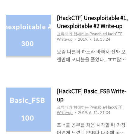
그런지 머리가 굳는 느낌이다..ㅠ저
번에도 그랬지만 어쨌든 풀어서 참
다행이다.. ㅎㅎ 해당 바이너리는
[HackCTF] Unexploitable #1,
NX가 걸려있고 Partial RELRO이
Unexploitable #2 Write-up
다.그러므로 .data, stack, heap 영
표튜터와 함께하는 Pwnable/HackCTF
역에 실행권한이 없으며Got
Write-up
2019. 7. 18. 13:24
Overwrite가 가능하다는 것을 알
요즘 다른거 하느라 바빠서 진짜 오
수 있었다. 우선 바이너리를 실행시
랜만에 포너블을 풀었다.. ㅠㅠ많이
켜보겠다.특정한 문자열이 출력되고
까먹었을까봐 걱정했는데 그래도 새
나서 사용자로부터 입력을 받고 있
록새록 떠올라서 다행이다.이번에
었다. IDA를 이용해보니 역시나
풀어볼 문제는 Unexploitable #1
fgets함수 즉, 사용자로부터 입력을
과 Unexploitable #2 라는 문제이
[HackCTF] Basic_FSB Write-
받는 부분에서버퍼오버플로우를 일
다.두 문제가 같은 방식으로 풀리므
up
으킬 수 있는 취약점이 있다는 것을
로 한 번에 진행하도록 하겠다.기준
표튜터와 함께하는 Pwnable/HackCTF
알 수 있다. 조금 더 자세히 들여다보
은 Unexploitable #1을 기준으로
Write-up
2019. 6. 11. 21:04
면 rbp-0x10 즉, 16개의 버퍼의 크
설명을 진행하도록 하겠다. 음.. 푸는
포너블 공부를 처음 시작할 때 가장
기보다훨씬 큰 0x100을 입력할 수 ..
방법은 쉽게 떠올랐지만 뭔가
어렵게 느꼈던 FSB다.나중에 공부