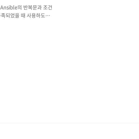
Ansible의 반복문과 조건
충족되었을 때 사용하도록
 생각이 들었다. 똑같다고 할
Module 사용과 비슷하다는
ops - Ansible
ing language we can
 differ..