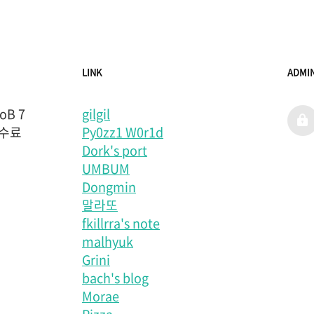
LINK
ADMI
B 7
gilgil
admi
 수료
Py0zz1 W0r1d
Dork's port
UMBUM
Dongmin
말라또
fkillrra's note
malhyuk
Grini
bach's blog
Morae