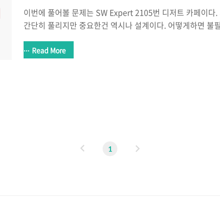
이번에 풀어볼 문제는 SW Expert 2105번 디저트 카페이
간단히 풀리지만 중요한건 역시나 설계이다. 어떻게하면 불
해보고 풀어야한다. SW Expert Academy SW 프로그래
양한 학습 컨텐츠를 확인하세요! swexpertacademy.com 
Read More
을 할 필요가 없다 => 우리가 탐색하는 형태는 마름모 모양
할 수 없다는 것을 인지 2. 항상 탐색의 시작은 아래로만 탐색하면된다
탐색은 왼쪽에서 오른쪽으로, 윗줄부터 아랫줄로 탐색이 진
알겠지만 윗줄에서 탐색한 내용들은 전부 아랫줄에서 위로 탐
이
다
1
전
음