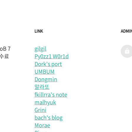
LINK
ADMI
B 7
gilgil
admi
 수료
Py0zz1 W0r1d
Dork's port
UMBUM
Dongmin
말라또
fkillrra's note
malhyuk
Grini
bach's blog
Morae