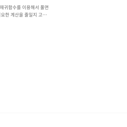
다. 재귀함수를 이용해서 풀면
필요한 계산을 줄일지 고민
밍 역량 강화에 도움이 되는 다
1. 각 모서리 값은 굳이 탐색
이므로 각 모서리는 탐색을
. => Point !! =>
행되는데 그림을 그려보면
색하는 부분과 일치한다..