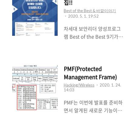
집!!
Best of the Best & 바깥이야기
2020. 5. 1. 19:52
차세대 보안리더 양성프로그
램 Best of the Best 9기가
2020.05.06(수) ~
2020.06.05(금) 동안 모집한
다. 보안을 공부하고 관심있는
사람이라면 누구든 지원할 수
PMF(Protected
있다. (물론, 고등학교 ,대학
Management Frame)
(원)생, 비재직자, 만 34세 미
Hacking/Wireless
2020. 1. 24.
14:03
만이다.) 자세한 사항은 아래
링크를 참고해주세요 BoB를
PMF는 이번에 발표를 준비하
해본 경험자로써 BoB는 굉장
면서 알게된 새로운 기능이다.
히 다양하면서 많은 경험을 할
논외로 일정이 자꾸 생겨서 발
수 있다고 생각한다. 그리고
표하기까지 너무 오랜기간이
많은 열정쟁이(교육생)분들과
걸렸다.그럼에도 좋은 자리와