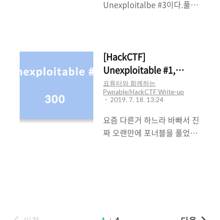
회가 생겼다. 따라서... 이번에
Unexploitalbe #3이다.풀면
의 UnCrackable-Leve1.apk
포스팅할 내용은 SSL 인증서
서 들었던 생각은 자주자주 풀
를 이용하기로 했다. OWASP
적용하기이다. SSL 인증서를
지않아서 그런지 머리가 굳는
UnCrackable 문제 ..
발급받아서 적용하기 위해서
느낌이다..ㅠ저번에도 그랬지
는 도메인이 필요하다.나는 작
만 어쨌든 풀어서 참 다행이
[HackCTF]
년 한글날에 한글 도메인을 무
다.. ㅎㅎ 해당 바이너리는 NX
Unexploitable #1,
료로 나눠주었던 hosting.kr
가 걸려있고 Partial RELRO
Unexploitable #2 Write-
표튜터와 함께하는
에서필요한 도메인을 구매하
이다.그러므로 .data, stack,
Pwnable/HackCTF Write-up
up
2019. 7. 18. 13:24
였다.(추천추천!!)도메인을 구
heap 영역에 실행권한이 없
입하고 나서 도메인 관리를 보
으며Got Overwrite가 가능하
요즘 다른거 하느라 바빠서 진
면 네임서버(서브도메인)설정
다는 것을 알 수 있었다. 우선
짜 오랜만에 포너블을 풀었
관리가 있다. 이번에는 블로그
바이너리를 실행시켜보겠다.
다.. ㅠㅠ많이 까먹었을까봐
에 사용할 것이 아니라
특정한 문자열이 출력되고나
걱정했는데 그래도 새록새록
Apache를 사용한 웹 서..
서 사용자로부터 입력을 받고
떠올라서 다행이다.이번에 풀
있었다. IDA를 이용해보니 역
어볼 문제는 Unexploitable
시나 fgets함수 즉, 사용자로
#1과 Unexploitable #2 라
부터 입력을 받는 부분에서버
는 문제이다.두 문제가 같은
이전
1
4
다음