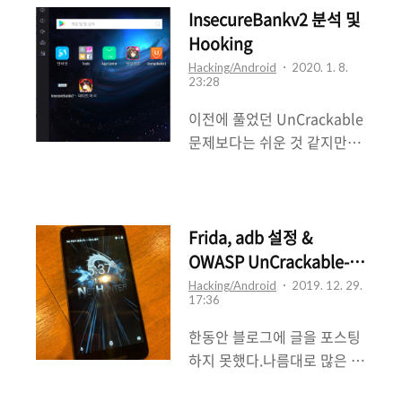
네트워크를 형성할 수 있고 최
경험을 제공해주신 관계자분
InsecureBankv2 분석 및
고의 멘토님들의 수준 높은 교
들께 너무 감사했다.( 분위기
Hooking
육과 프로젝트도 진행한다. 도
부터 열정까지 많이 배우고 느
Hacking/Android
2020. 1. 8.
전을 망설히는 사람이 있다면,
23:28
낄 수 있어서 너무 좋았습니
무조건 도전하라고 말해주고
다!! ) 삼성 갤럭시에 존재하는
이전에 풀었던 UnCrackable
싶다. 그만큼 강추!! 나 역시 1
기능으로 일정 모델 이후에 있
문제보다는 쉬운 것 같지만연
번 떨어진 경험이 있지만 도전
다고 한다.(검색해보니 최소
습이나 분석으로 굉장히 잘 알
을 해보고 떨어져봐야 자신의
S8 이상) 해당 기능은 2009년
려진 InsecureBankv2.apk
위치와 어떤 것을 준비해야할
에 등장했으며 IEEE802.11w
를 분석과 Hooking 해보려고
지 감이 온다고 생각한..
에서공격으로부터 관리프레
한다. KISA 교육가서 알게된
Frida, adb 설정 &
임을 보호하기위해 개정 목표
어플인데이런게 많을지도 모
OWASP UnCrackable-
로 정한 기능 중 하나다.여기
르겠지만 여튼 나름 재미있게
Level1.apk
Hacking/Android
2019. 12. 29.
서 정한 목표는 크게 "비인
17:36
공부한 것 같다. 클릭 : 우선 이
증"과 "연결해제" 공격에 대
전에 포스팅 했던 것처럼 디컴
한동안 블로그에 글을 포스팅
한 해결이다.즉, 관리 프레임
파일 등 필요한 사전 절차를
하지 못했다.나름대로 많은 일
의 위조를 통한 공격과 스푸핑
진행하자 필요한 절차가 모두
들이 있었지만 사정상 올리진
을 방어하는 것이다.
끝났다면 이번 포스팅에서는