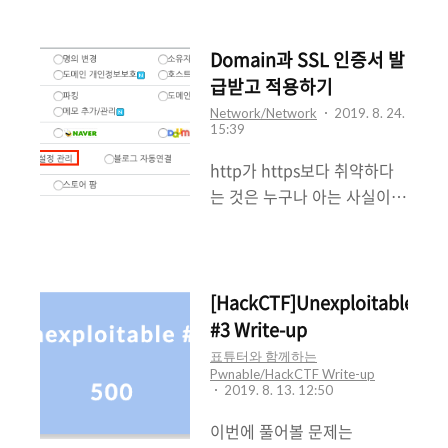
못할 것 같다.뭔가 블로그에
IEEE802.11w 기술의 핵심은
Nox 에뮬레이터를 이용해서
공백기가 생기는 것 같아서 맘
프레임에 대한 출처를 인증하
분석 및 Hooking을 진행해보
에 안들지만복습도 할 수 있었
Domain과 SSL 인증서 발
는 것이며PMF를 통해 수신..
도록 하겠다. 환경은 Mac OS
고 부족한 것들을 채워넣을 수
급받고 적용하기
이다. (환경은 알아서 본인에
있던 경험이었다 이번에는
Network/Network
2019. 8. 24.
게 맞게!) * 참 고 *Nox를 Mac
15:39
Android 공부를 진행해보려
Book에서 사용할 때 종료되
고 한다. 기본적인 셋팅부터
http가 https보다 취약하다
는 경우가 있다고 한다. 설치
차근차근 진행해보도록 하자.
는 것은 누구나 아는 사실이
후, VirtualBox Update를 권
루팅폰이 필요했는데 이미 예
다.지금까지 프로젝트를 하면
유하는 창이 뜨면 절대 하지말
전에 드론 해킹을 진행하기위
서 네트워크 패킷이나 웹에서
라고 한다.진행하면 자꾸 꺼..
해루팅을 진행해놓은 폰이 있
자주 마주쳤지만직접 웹을 구
었다. 나는 Nexus 5X를 이용
축할 일도 딱히 없었고 블로그
[HackCTF]Unexploitable
했다.나쁘지 않다ㅎㅎ(중고로
의 경우도 버튼하나면자동으
#3 Write-up
구매하는 것도 추천!)* 루팅 폰
로 해줬다. 하지만 마침 도메
표튜터와 함께하는
이 없다면 Nox 같은 에뮬레이
인도 직접사고 SSL 인증서도
Pwnable/HackCTF Write-up
2019. 8. 13. 12:50
터를 사용하자! * 우선 분석할
직접 발급받아 https를 처음
Target을 선정해주자. 나는
으로 적용해볼 시간과 좋은 기
이번에 풀어볼 문제는
공부와 연습을 위해OWASP