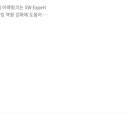
 아래링크는 SW Expert
그래밍 역량 강화에 도움이 되
.com 난이도는 높지않지만
앙!!!!!!! => 완벽한 설
 점은 깎는 점에 대한 처리인
탐색(BFS)은 재귀함수로