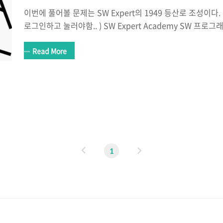
이번에 풀어볼 문제는 SW Expert의 1949 등산로 조성이다. (
로그인하고 눌러야함.. ) SW Expert Academy SW 프로
는 다양한 학습 컨텐츠를 확인하세요! swexpertacademy
한 가지를 빼먹어서 테스트 케이스 50개중 48개만 맞았다.. 제엔자
Read More
계인줄 알았는데... 닿을 듯 말 듯하네.. ㅎㅎ 여기서 중요한
데 언제깎아야할지는 생각보다 간단하다. 0. 제일 높은 봉우리를 찾고난 뒤 => 제일 높
은 봉우리 일때만 해당좌표를 시작으로 탐색을 진행한다. => 
진행!! => 그렇지 않으면 c..
이
다
1
전
음