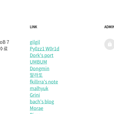
LINK
ADMI
B 7
gilgil
admi
 수료
Py0zz1 W0r1d
Dork's port
UMBUM
Dongmin
말라또
fkillrra's note
malhyuk
Grini
bach's blog
Morae