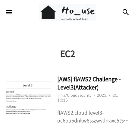
Ho_use
검
메뉴
EC2
[AWS] flAWS2 Challenge -
Level3(Attacker)
Infra/CloudSecurity
2023. 7. 20.
10:15
flAWS2.cloud level3-
oc6ou6dnkw8sszwvdrraxc5t5u
drsw3s.flaws2.cloud [AWS]