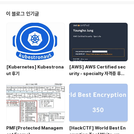
니까 brute forcing은 꿈도 꾸지말라고 한다. 딱봐도 경
험상 이런문제는 100자리를 다때려맞추는건 아닐 것 같
이 블로그 인기글
다. 그리고 BigIAM challenge때의 경험으로 보았을 때
이런 문제는 웹페이지를 잘 살펴보아야한다. 따라서 웹이
어떻게 동작하는지 또는 어떻게 구성되어있는지 스윽 훑어
보..
[Kubernetes] Kubestrona
[AWS] AWS Certified sec
ut 후기
urity - specialty 자격증 후기
(2023.07.09)
PMF(Protected Managem
[HackCTF] World Best En