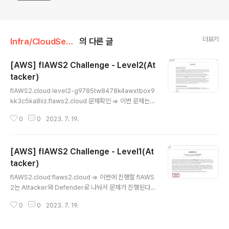
더보기
Infra/CloudSecurity
의 다른 글
[AWS] flAWS2 Challenge - Level2(At
tacker)
글 내용
flAWS2.cloud level2-g9785tw8478k4awxtbox9
kk3c5ka8iiz.flaws2.cloud 문제확인 => 이번 문제는 E
CR관련된 문제로 보여진다. 문제에서 제공된 링크에 접속
0
0
2023. 7. 19.
시, 계정정보를 물어본다. 딱봐도 계정정보를 알아내면 다
음 Level로 가는 링크를 알려줄 것 같다. 문제에서 제공한
힌트는 ECR이름이 "level2"라는 것과 s3같이 open된
[AWS] flAWS2 Challenge - Level1(At
permission을 가진 AWS 리소스를 사용하라는 것 같다.
aws-cli 설치 + aws configure 진행 Install or updat
tacker)
글 내용
e the latest version of the AWS CLI - AWS Com
flAWS2.cloud flaws2.cloud => 이번에 진행할 flAWS
mand Line Interface When updating from a previ
2는 Attacker와 Defender로 나눠서 문제가 진행된다.
ous versi..
나는 우선 Attacker부터 진행했다.ㅎㅎ => 참고로 2023.
0
0
2023. 7. 19.
07.20 기준 Attacker 문제는 총 3문제이다. 문제확인 fl
AWS2.cloud level1.flaws2.cloud => 다음 Level로
가기위해서는 PIN code를 맞추라는데.. 100자리만큼 기