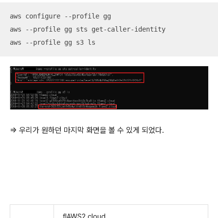
aws configure --profile gg

aws --profile gg sts get-caller-identity

aws --profile gg s3 ls
=> 우리가 원하던 마지막 화면을 볼 수 있게 되었다.
flAWS2.cloud