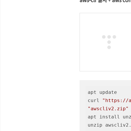
apt update

curl 
"https://
"awscliv2.zip"
apt install unz
unzip awscliv2.