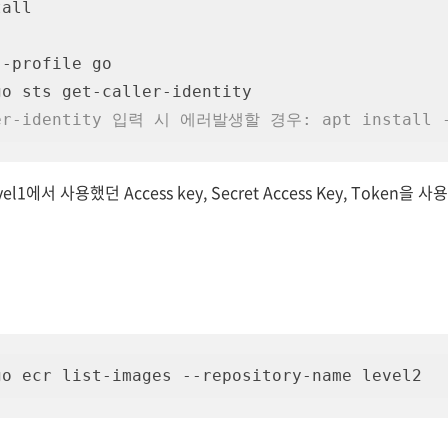
all

-profile go

ler-identity 입력 시 에러발생할 경우: apt install -
evel1에서 사용했던 Access key, Secret Access Key, Token을
go ecr list-images --repository-name level2