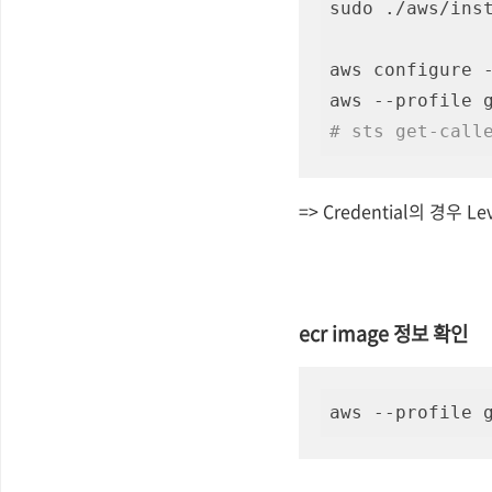
sudo ./aws/inst
aws configure -
# sts get-cal
=> Credential의 경우 L
ecr image 정보 확인
aws --profile 