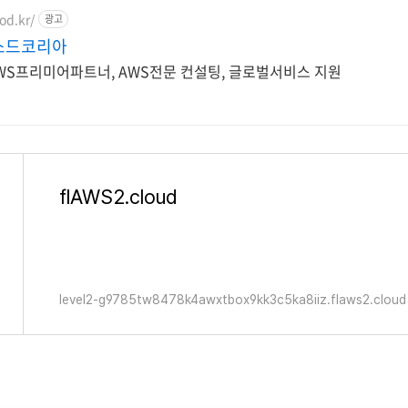
od.kr/
광고
소드코리아
AWS프리미어파트너, AWS전문 컨설팅, 글로벌서비스 지원
flAWS2.cloud
level2-g9785tw8478k4awxtbox9kk3c5ka8iiz.flaws2.cloud