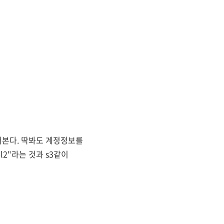
물어본다. 딱봐도 계정정보를
l2"라는 것과 s3같이