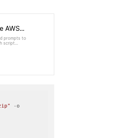
Install or update the latest version of the AWS CLI - AWS Command Line Interface
nd prompts to
h script
tomatically updates
zip"
 -o 