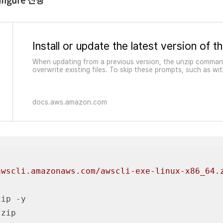
When updating from a previous version, the unzip comma
overwrite existing files. To skip these prompts, such as wit
automation, use the -u update flag for unzip. This flag au
existing files and creates new ones as ne
docs.aws.amazon.com
awscli.amazonaws.com/awscli-exe-linux-x86_64.
ip -y

zip
