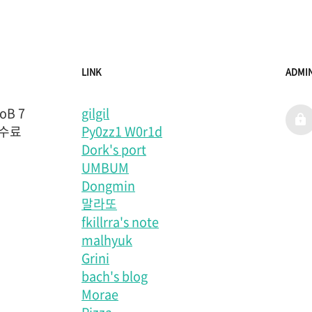
LINK
ADMI
B 7
gilgil
admi
 수료
Py0zz1 W0r1d
Dork's port
UMBUM
Dongmin
말라또
fkillrra's note
malhyuk
Grini
bach's blog
Morae