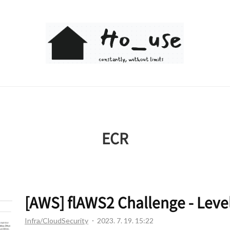
Ho_use
ECR
[AWS] flAWS2 Challenge - Leve
Infra/CloudSecurity
2023. 7. 19. 15:22