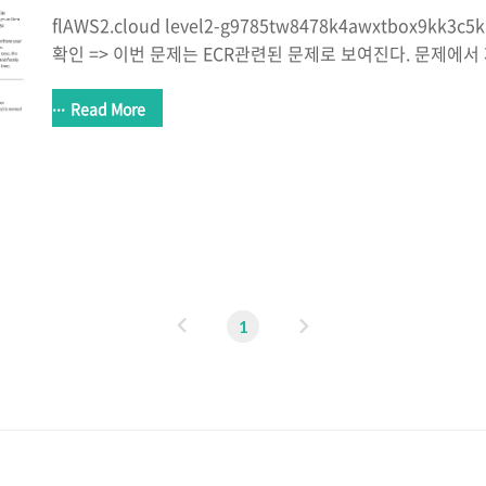
flAWS2.cloud level2-g9785tw8478k4awxtbox9kk3c5ka
확인 => 이번 문제는 ECR관련된 문제로 보여진다. 문제에서 
정정보를 물어본다. 딱봐도 계정정보를 알아내면 다음 Level
같다. 문제에서 제공한 힌트는 ECR이름이 "level2"라는 것과
Read More
permission을 가진 AWS 리소스를 사용하라는 것 같다. aws-c
configure 진행 Install or update the latest version of
Command Line Interface When updating from a previo
이
다
1
전
음