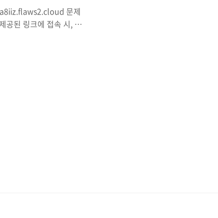
8iiz.flaws2.cloud 문제
제공된 링크에 접속 시, 계
로 가는 링크를 알려줄 것
 s3같이 open된
li 설치 + aws
 the AWS CLI - AWS
us versi..