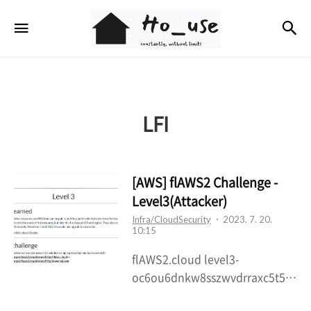
Ho_use
검
메뉴
LFI
[AWS] flAWS2 Challenge -
Level3(Attacker)
Infra/CloudSecurity
2023. 7. 20.
10:15
flAWS2.cloud level3-
oc6ou6dnkw8sszwvdrraxc5t5u
drsw3s.flaws2.cloud [AWS]