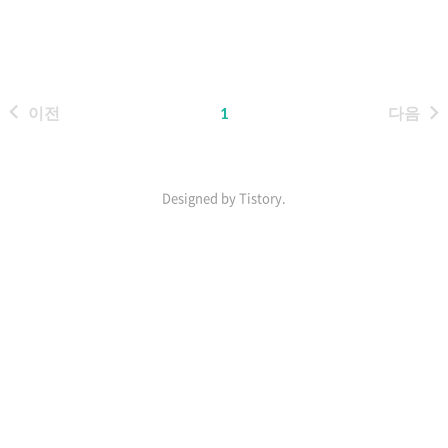
경험이 있어서 조금은 친숙했다. 하
지만 직접 AWS에서 제공하는
Storage를 사용하는건 처음이라 동
작원리와 실습이 재미있었다. EKS
이전
1
다음
에서는 이러한 storage 사용에 대해
다양한 서비스를 제공하고 있었다.
내가 필요할 때, 즉시 사용할 수 있도
록 Provisioning 해준다라.. 이런 매
Designed by Tistory.
력 때문에 돈내고 쓰는거겠지...??
GitHub - k8s-ho/eks-tools: I
인
made a useful tool while doing
기
eks study:) I made a useful t..
포
스
트