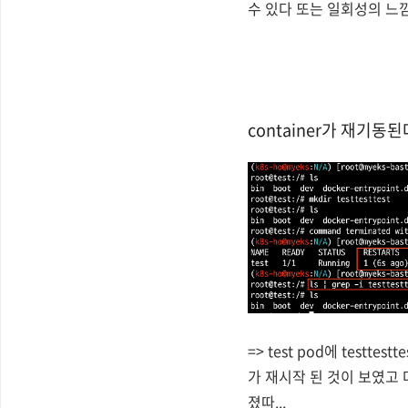
수 있다 또는 일회성의 느낌이
container가 재기동
=> test pod에 test
가 재시작 된 것이 보였고 다
졌따...