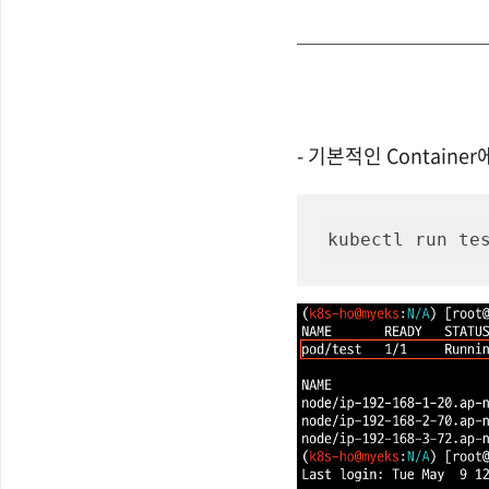
- 기본적인 Contain
kubectl run te