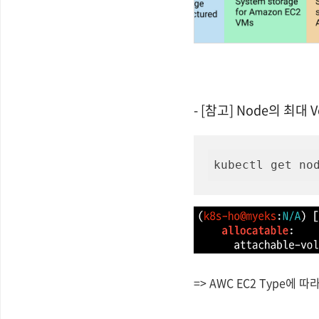
- [참고] Node의 최대 
kubectl get no
=> AWC EC2 Type에