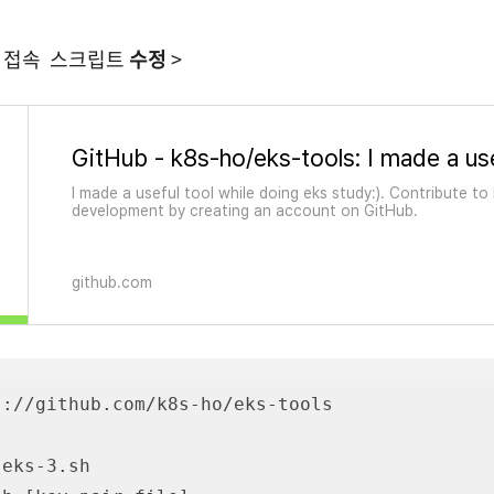
동 접속 스크립트
수정
>
I made a useful tool while doing eks study:). Contribute t
development by creating an account on GitHub.
github.com
://github.com/k8s-ho/eks-tools

eks-3.sh
