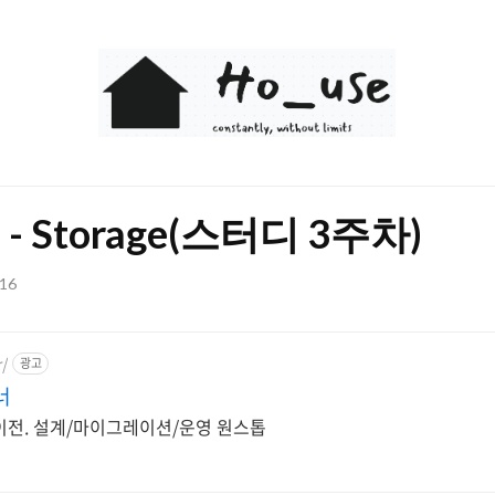
Ho_use
S - Storage(스터디 3주차)
:16
r/
광고
너
이전. 설계/마이그레이션/운영 원스톱