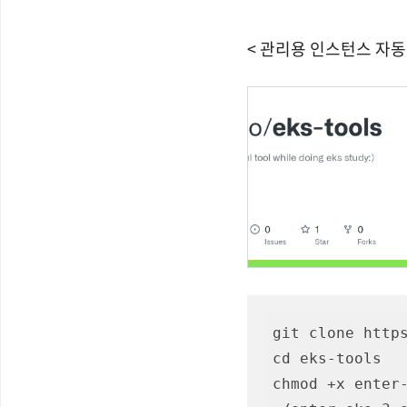
< 관리용 인스턴스 자
git clone https
cd eks-tools

chmod +x enter-