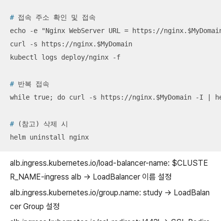
#
 접속 주소 확인 및 접속
echo -e "Nginx WebServer URL = https://nginx.$MyDomain
curl -s https://nginx.$MyDomain

#
 반복 접속
#
 (참고) 삭제 시
helm uninstall nginx
alb.ingress.kubernetes.io/load-balancer-name: $CLUSTE
R_NAME-ingress alb -> LoadBalancer 이름 설정
alb.ingress.kubernetes.io/group.name: study -> LoadBalan
cer Group 설정