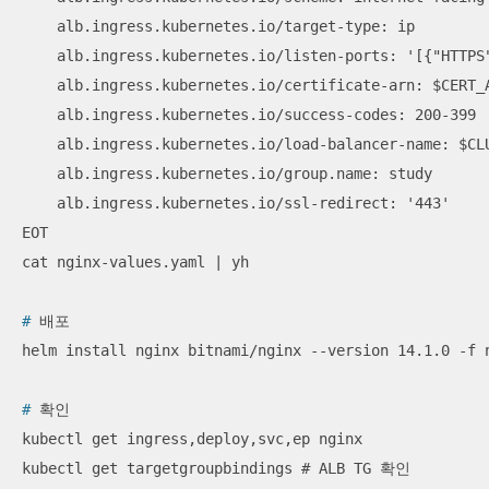
    alb.ingress.kubernetes.io/target-type: ip

    alb.ingress.kubernetes.io/listen-ports: '[{"HTTPS"
    alb.ingress.kubernetes.io/certificate-arn: $CERT_A
    alb.ingress.kubernetes.io/success-codes: 200-399

    alb.ingress.kubernetes.io/load-balancer-name: $CLU
    alb.ingress.kubernetes.io/group.name: study

    alb.ingress.kubernetes.io/ssl-redirect: '443'

EOT

#
 배포
#
 확인
kubectl get ingress,deploy,svc,ep nginx
