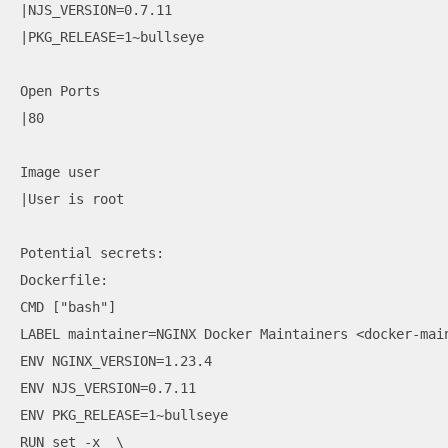
|NJS_VERSION=0.7.11

|PKG_RELEASE=1~bullseye

Open Ports

|80

Image user

|User is root

Potential secrets:

Dockerfile:

CMD ["bash"]

LABEL maintainer=NGINX Docker Maintainers <docker-main
ENV NGINX_VERSION=1.23.4

ENV NJS_VERSION=0.7.11

ENV PKG_RELEASE=1~bullseye

RUN set -x  \
