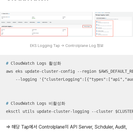
EKS Logging Tap -> Controlplane Log 정보
#
 CloudWatch Logs 활성화
aws eks update-cluster-config --region $AWS_DEFAULT_RE
    --logging '{"clusterLogging":[{"types":["api","au
#
 CloudWatch Logs 비활성화
eksctl utils update-cluster-logging --cluster $CLUSTE
=> 해당 Tap에서 Controlplane의 API Server, Schduler, Audit,