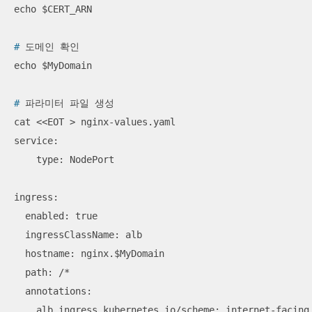
#
 도메인 확인
#
 파라미터 파일 생성
cat <<EOT > nginx-values.yaml

service:

    type: NodePort

ingress:

  enabled: true

  ingressClassName: alb

  hostname: nginx.$MyDomain

  path: /*

  annotations: 

    alb.ingress.kubernetes.io/scheme: internet-facing
