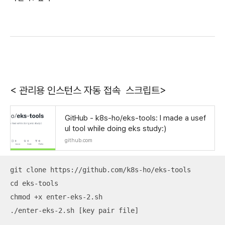
< 관리용 인스턴스 자동 접속 스크립트>
GitHub - k8s-ho/eks-tools: I made a usef
ul tool while doing eks study:)
github.com
git clone https://github.com/k8s-ho/eks-tools

cd eks-tools

chmod +x enter-eks-2.sh

./enter-eks-2.sh [key pair file]