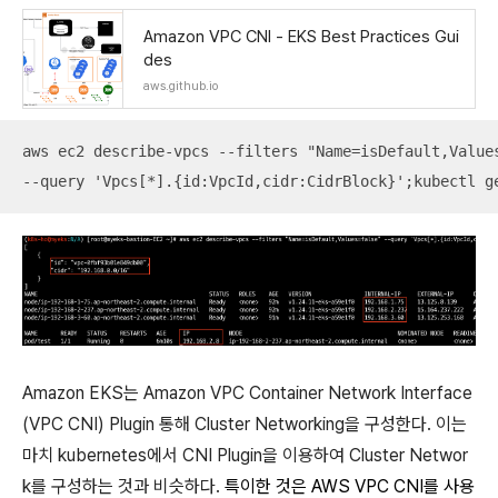
Amazon VPC CNI - EKS Best Practices Gui
des
aws.github.io
aws ec2 describe-vpcs --filters "Name=isDefault,Values
--query 'Vpcs[*].{id:VpcId,cidr:CidrBlock}';kubectl g
Amazon EKS는 Amazon VPC Container Network Interface
(VPC CNI) Plugin 통해 Cluster Networking을 구성한다. 이는
마치 kubernetes에서 CNI Plugin을 이용하여 Cluster Networ
k를 구성하는 것과 비슷하다.
특이한 것은 AWS VPC CNI를 사용