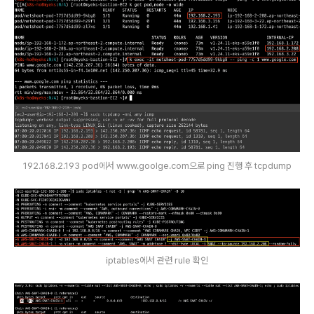
192.168.2.193 pod에서 www.goolge.com으로 ping 진행 후 tcpdump
iptables에서 관련 rule 확인