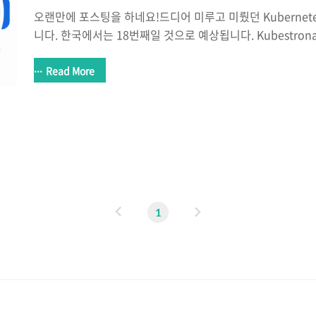
오랜만에 포스팅을 하네요!드디어 미루고 미뤘던 Kubernet
니다. 한국에서는 18번째일 것으로 예상됩니다. Kubestronaut
power your Kubernetes skills. The Kubestronaut pro
community leaders who have consistently invested in
Read More
education and grown their skill level with Kubern
고 싶었던 회사의 우대사항이어서 처음 알게되고, 찾아보니 
는데 쓰는건지 알아봤다가,오토힐링이나 Desired state를 따
이
다
1
전
음