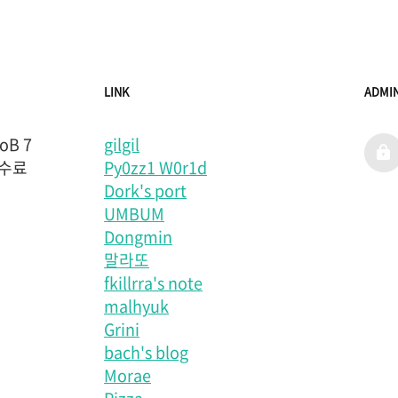
LINK
ADMI
B 7
gilgil
admi
 수료
Py0zz1 W0r1d
Dork's port
UMBUM
Dongmin
말라또
fkillrra's note
malhyuk
Grini
bach's blog
Morae