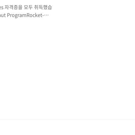
es 자격증을 모두 취득했습
 ProgramRocket-
gram recognises
 their ongoing
etes.www.cncf.io 단순히 가
마크가 멋진 것 같아서 뭐하
르는 형태가 ..