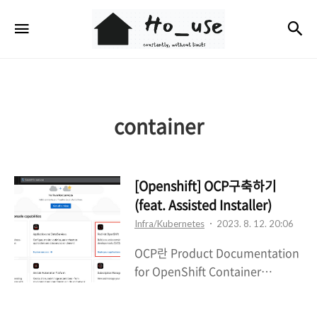
Ho_use
검
메뉴
container
[Openshift] OCP구축하기
(feat. Assisted Installer)
Infra/Kubernetes
2023. 8. 12. 20:06
OCP란 Product Documentation
for OpenShift Container
Platform 4.13 | Red Hat
Customer Portal Access Red