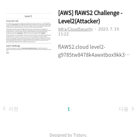
Hat’s knowledge, guidance,
and support through your
[AWS] flAWS2 Challenge -
subscription.
Level2(Attacker)
access.redhat.com 회사에서
Infra/CloudSecurity
2023. 7. 19.
15:22
OCP 관련 업무를 맡게되어서 구축
해보았다. Openshift Contianer
flAWS2.cloud level2-
Platform의 약자인 OCP는
g9785tw8478k4awxtbox9kk3c5
Kubernetes 기반의 Redhat에서
ka8iiz.flaws2.cloud 문제확인 =>
만든 서비스이다. kubernetes에 추
이번 문제는 ECR관련된 문제로 보
가적으로 monitoring, logging,
여진다. 문제에서 제공된 링크에 접
CI/CD, Service Mesh 등의 운영에
속 시, 계정정보를 물어본다. 딱봐도
필요하거나 편리한 tool들이 포함되
계정정보를 알아내면 다음 Level로
어있다. 그렇다면 이제 구축해보자!!
가는 링크를 알려줄 것 같다. 문제에
As..
이전
1
다음
서 제공한 힌트는 ECR이름이
"level2"라는 것과 s3같이 open된
permission을 가진 AWS 리소스를
사용하라는 것 같다. aws-cli 설치 +
Designed by Tistory.