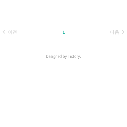
경험이 있어서 조금은 친숙했다. 하
지만 직접 AWS에서 제공하는
Storage를 사용하는건 처음이라 동
작원리와 실습이 재미있었다. EKS
이전
1
다음
에서는 이러한 storage 사용에 대해
다양한 서비스를 제공하고 있었다.
내가 필요할 때, 즉시 사용할 수 있도
록 Provisioning 해준다라.. 이런 매
Designed by Tistory.
력 때문에 돈내고 쓰는거겠지...??
GitHub - k8s-ho/eks-tools: I
인
made a useful tool while doing
기
eks study:) I made a useful t..
포
스
트