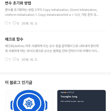
변수 초기화 방법
용하여도 되지만 더욱 간단한 방법이 있다. 라이브러리를
글 내용
이용하는 것인데 아래와 같이 사용하면 된다.123456789
변수를 초기화하는 방법 3가지 Copy Initialization, Direct Initialization,
1011121314#include #include int main(){ using n
Uniform Initialization 1. Copy Initialization1int a = 123; 가장 흔히 초기
amespace std; -> 이런건 중괄호 안에 선언해주는 것
화하는 방법임으로 설명은 생략하겠다. 2. Direct Intialization1int a(123);
이 좋음 꿀팁!!ㅎㅎ cout
1
0
2018. 10. 3.
괄호를 이용한 초기화 방법이다 3. Uniformj Intialization1int a{123}; 2,3
번은 built in data type(제공해주는 데이터타입)이 아닌 사용자가 만든 데이
터타입을 초기화할 때 많이 사용된다. 1,2 에 비해서 3번의 경우 조금 더 엄격한
매크로 함수
문법을 지킨다. 예를 들어 위에서 처럼 데이터타입이 int 일 때 소숫점 숫자 1.2
글 내용
3456을 넣게되면 ..
매크로(define) 자주 사용하게 되는 상수 등을 문자형식으로 나타내어 편리하
게 사용하게 하는 것이다.매크로 상수는 컴파일 전에 전처리기에 의해서 미리
치환되며 변수이용보다 처리속도가 빠르다.#define을 사용하며 매크로 정의
1
0
2018. 10. 3.
시 앞부분에 써주면된다.보통 대문자로 많이 정의하며 가독성을 높여주고 유지
보수를 편하게 해준다. Tip!#은 전처리기의 의미로 컴파일,빌드 하기 전에 진행
한다는 의미이다. 매크로 함수[형식] #define 매크로 상수이름 문자열 or 숫자
#define 매크로상수이름(인자) 수식 or 문자열 or 숫자 아래는 매크로 함수예
시이다. 삼항연산자를 이용하였다.삼항연산자 -> (조건식) ? (참 일때) : (거짓
이 블로그 인기글
일때) 12345678910111213#include using names..