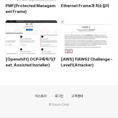
PMF(Protected Managem
Ethernet Frame과 최소길이
ent Frame)
[Openshift] OCP구축하기(f
[AWS] flAWS2 Challenge -
eat. Assisted Installer)
Level1(Attacker)
의안내
티스토리
로그인
고객센터
© Daum Corp.