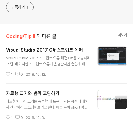
구독하기
더보기
Coding/Tip !!
의 다른 글
Visual Studio 2017 C# 스크립트 에러
글 내용
Visual Studio 2017 스크립트 오류 해결 C#을 코딩하려
고 할 때 이러한 스크립트 오류가 발생한다면 손쉽게 해결
할 수 있다.바로 explorer를 최신버전으로 업그레이드해
1
0
2018. 10. 12.
주면 깔끔하게 해결된다.
자료형 크기와 범위 코딩하기
글 내용
자료형에 대한 크기를 공부할 때 도움이 되는 함수에 대해
서 간략하게 포스팅해보려고 한다. 예를 들어 short 형의
크기를 알고 싶은 경우 unsigned일 때 범위가 0 ~ 6553
1
0
2018. 10. 3.
5인데 이는 알다시피 2바이트 즉 16비트로 이루어져있고
0과 1 임으로 2^16 이기 때문에 총 65536개의 숫자가
나오게 된다. 이를 계산하려면 헤더에 있는 pow함수를 이