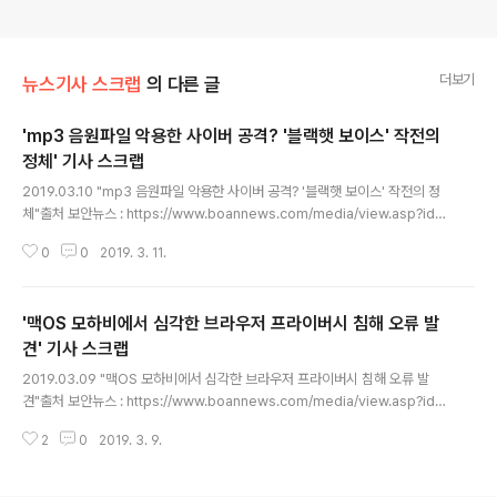
더보기
뉴스기사 스크랩
의 다른 글
'mp3 음원파일 악용한 사이버 공격? '블랙햇 보이스' 작전의
정체' 기사 스크랩
글 내용
2019.03.10 "mp3 음원파일 악용한 사이버 공격? '블랙햇 보이스' 작전의 정
체"출처 보안뉴스 : https://www.boannews.com/media/view.asp?idx
=77701 * 요약 * 대북 관련 분야 등에서 활동하는 기업을 타겟으로 스피어피
0
0
2019. 3. 11.
싱(Spear Phishing)공격이 감행된 것으로 드러났다. 특정 정부의 후원을 받
는 해커 조직의 APT(지능형 지속위협) 공격의 일환으로 분석된다고 한다.이스
트 시큐리티의 사이버 위협 인텔리전스(CTI) 전문 조직 시큐리티 대응센터(ES
'맥OS 모하비에서 심각한 브라우저 프라이버시 침해 오류 발
RC)에 따르면MP3 음원파일로 위장한 작전명 '블랙햇 보이스'의 최초 공격은
'검토 요청'이라는 이메일 제목으로 수행됬고'회의자료 Protected.zip' 파일
견' 기사 스크랩
글 내용
이 첨부되어있었다고 한다. 이메일 본문은 '회..
2019.03.09 "맥OS 모하비에서 심각한 브라우저 프라이버시 침해 오류 발
견"출처 보안뉴스 : https://www.boannews.com/media/view.asp?idx
=76970&page=1&kind=1 * 요약 *애플의 맥 OS 모하비에서 설계결함이
2
0
2019. 3. 9.
나타났다. 이를 이용하면 악성 어플리케이션으로사파리 웹 브라우저의 브라우
징 히스토리 정보를 훔치는 게 가능하다고 한다.취약점의 근원은 특정 폴더들에
서 앱에 대한 허용 대화창을 생성하지 않는다는 점을 이용한 것인데동의 없이