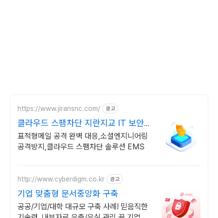
https://www.jiransnc.com/
광고
클라우드 스팸차단 지란지교 IT 보안솔
루션 전문기업
표적형메일 공격 완벽 대응,소셜엔지니어링
공격방지,클라우드 스팸차단 솔루션 EMS
http://www.cyberdigm.co.kr
광고
기업 맞춤형 문서중앙화 구축
공공/기업/대학 대규모 구축 사례! 믿음직한
기술력. 내부자료 유출/유실 관리 끝 기업 문