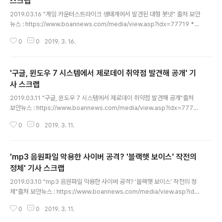
스크랩
글 내용
2019.03.16 "게임 카운터스트라이크 생태계에서 발견된 대형 봇넷" 출처 보안
뉴스 : https://www.boannews.com/media/view.asp?idx=77719 *
요약 *유명한 온라인 멀티플레이어 게임인 카운터스트라이크의 서버를 통해 대
0
0
2019. 3. 16.
규모 봇넷이 만들어졌다.가짜 카운터스트라이크 게임 서버를 신설해 접속하는
사람들의 기계(클라이언트)를 감염시킨 것이며현재 카운터스트라이크 1.6게임
서버들 중 무려 39%가 악성이나 가짜 서버라고 한다.현재 사용되고 있는 1.6버
'구글, 윈도우 7 시스템에서 제로데이 취약점 발견해 공개' 기
전은 굉장히 오래된 버전이며 그럼에도 불구하고서버 동접자 수가 2만명을 유
지해왔다. 그렇기 때문에 사이버 범죄자들에게 있어서 풍요의 땅이나마찬가지
사 스크랩
글 내용
이다. 게임의 구조를 설명하면 게이머들은 카운터스트라이크 전용 서버를 구매
2019.03.11 "구글, 윈도우 7 시스템에서 제로데이 취약점 발견해 공개"출처
하고그 ..
보안뉴스 : https://www.boannews.com/media/view.asp?idx=77715
* 요약 * 실제로 공격에 활용되고 있는 취약점인 로컬 권한 상승 취약점이 윈도
0
0
2019. 3. 11.
우 7에서 발견되었다.윈도우 7에서만 발견된 이 취약점은 3월 1일 패치된 크롬
취약점(CVE-2019-5786)과 같이 익스플로잇 되고 있다고 한다.이 취약점은
이미 실제 해킹 공격에 남용되고 있는 상황이라고 한다.이 제로데이 취약점은
'mp3 음원파일 악용한 사이버 공격? '블랙햇 보이스' 작전의
로컬 권한 상승을 일으키는데 win32k.sys 커널 드라이브 내에 존재한다.어뷰
징을 할 경우 공격자들이 보안 샌드박스를 탈출할 수 있게 된다. win32k!MNG
정체' 기사 스크랩
글 내용
etpltemFromIndex에 있는 널 포인터..
2019.03.10 "mp3 음원파일 악용한 사이버 공격? '블랙햇 보이스' 작전의 정
체"출처 보안뉴스 : https://www.boannews.com/media/view.asp?idx
=77701 * 요약 * 대북 관련 분야 등에서 활동하는 기업을 타겟으로 스피어피
0
0
2019. 3. 11.
싱(Spear Phishing)공격이 감행된 것으로 드러났다. 특정 정부의 후원을 받
는 해커 조직의 APT(지능형 지속위협) 공격의 일환으로 분석된다고 한다.이스