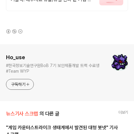
서 유출, 유실 관리에 생산성 강화까지 한 번
에
(새창열림)
로그 정보
Ho_use
#한국정보기술연구원BoB 7기 보안제품개발 트랙 수료생
#Team WYP
구독하기
더보기
뉴스기사 스크랩
의 다른 글
"게임 카운터스트라이크 생태계에서 발견된 대형 봇넷" 기사