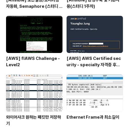
[Ansible] 보안설정/모니터링
[Ansible] 환경구축 및 기본사
자동화, Semaphore (스터디 4
용(스터디 1주차)
주차)
[AWS] flAWS Challenge -
[AWS] AWS Certified sec
Level2
urity - specialty 자격증 후기
(2023.07.09)
와이어샤크 원하는 패킷만 저장하
Ethernet Frame과 최소길이
기