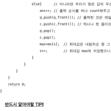
                else{      // 아니라면 우리가 찾은 값의
                    ans++; // 출력 순서를 하나 count해주고

                    q.push(q.front()); // 출력한 것은 
                    c.push(c.front()); // 역시나 한 몸
                    q.pop();

                    c.pop();

                    max=mx[s];  // 최대값은 내림차순 중
                    s++;        // 최대값 max에 저장했으
                }

            }

        }

    }

    return 0;

반드시 알아야할 TIP!!