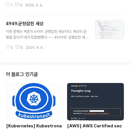
0)www.acmicpc.net문제를 이해하는 건 금방했는데 원형으로 배열을 만들
1
0
2020. 4. 6.
어야하나 하는 생각을 했고굳이 그럴 필요가 없다고 생각해서 포인터로 예외처
리를 하려고 하였으나너무나 비효율적이었고 결국 queue를 사용해서 풀었다.
조금만 쉽게 생각하면 됬는데.. 허허.. #include #include using namespa
4949.균형잡힌 세상
ce std; int main() { int n, k; cin >> n >> k; // 길이와 K번째 순서 입력 que
글 내용
ueq; // queue for(int i=1; i
이번 문제는 백준의 4949. 균형잡힌 세상이다. 세상의 균
형을 잡다가 내가 잡힐뻔했다ㅡㅡ 4949번: 균형잡힌 세상
문제 세계는 균형이 잘 잡혀있어야 한다. 양과 음, 빛과 어
2
0
2020. 4. 6.
둠 그리고 왼쪽 괄호와 오른쪽 괄호처럼 말이다. 정민이의
임무는 어떤 문자열이 주어졌을 때, 괄호들의 균형이 잘 맞
춰져 있는지 판단하는 프로그램을 짜는 것이다. 문자열에
포함되는 괄호는 소괄호("()") 와 대괄호("[]")로 2종류이
고, 문자열이 균형을 이루는 조건은 아래와 같다. 모든 왼쪽
이 블로그 인기글
소괄호("(")는 오른쪽 소괄호(")")와만 짝을 이뤄야 한다.
모든 왼쪽 대괄호("[")는 오른쪽 대괄 www.acmicpc.ne
t 이번 문제에서 중점적으로 봐야하는 것은 언제나 그렇듯
예외처리이다. 입력부분과 예외처리부분을 정신똑바로
차..
[Kubernetes] Kubestrona
[AWS] AWS Certified sec