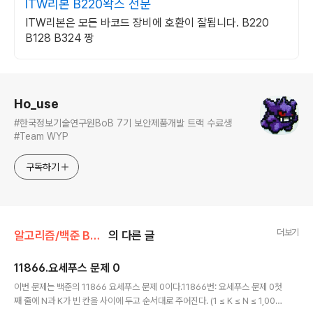
ITW리본 B220왁스 전문
ITW리본은 모든 바코드 장비에 호환이 잘됩니다. B220
B128 B324 짱
로그 정보
Ho_use
#한국정보기술연구원BoB 7기 보안제품개발 트랙 수료생
#Team WYP
구독하기
더보기
알고리즘/백준 BAEK JOON
의 다른 글
11866.요세푸스 문제 0
글 내용
이번 문제는 백준의 11866 요세푸스 문제 0이다.11866번: 요세푸스 문제 0첫
째 줄에 N과 K가 빈 칸을 사이에 두고 순서대로 주어진다. (1 ≤ K ≤ N ≤ 1,00