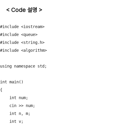
< Code 설명 >
#include <iostream>

#include <queue>

#include <string.h>

#include <algorithm>

using namespace std;

int main()

{

    int num;

    cin >> num;

    int n, m;

    int v;
