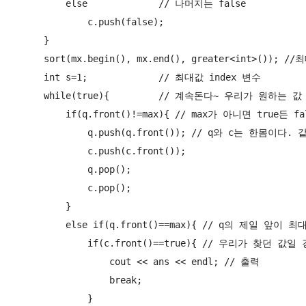
            else             // 나머지는 false

                c.push(false);

        }

        sort(mx.begin(), mx.end(), greater<int>());
        int s=1;             // 최대값 index 변수

        while(true){         // 계속돈다~ 우리가 원하는 
            if(q.front()!=max){ // max가 아니면 true든 
                q.push(q.front()); // q와 c는 한몸이다
                c.push(c.front());

                q.pop();

                c.pop();

            }

            else if(q.front()==max){ // q의 제일 앞이 최
                if(c.front()==true){ // 우리가 찾던 값일
                    cout << ans << endl; // 출력

                    break;

                }
