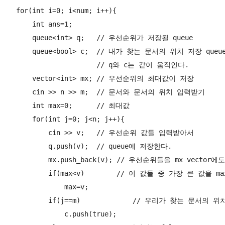
    for(int i=0; i<num; i++){

        int ans=1;

        queue<int> q;   // 우선순위가 저장될 queue

        queue<bool> c;  // 내가 찾는 문서의 위치 저장 queue
                        // q와 c는 같이 움직인다.

        vector<int> mx; // 우선순위의 최대값이 저장

        cin >> n >> m;  // 문서와 문서의 위치 입력받기

        int max=0;      // 최대값

        for(int j=0; j<n; j++){

            cin >> v;   // 우선순위 값들 입력받아서

            q.push(v);  // queue에 저장한다.

            mx.push_back(v); // 우선순위들을 mx vector
            if(max<v)        // 이 값들 중 가장 큰 값을 m
                max=v;

            if(j==m)		 // 우리가 찾는 문서의 위치를 true로 표시

                c.push(true);
