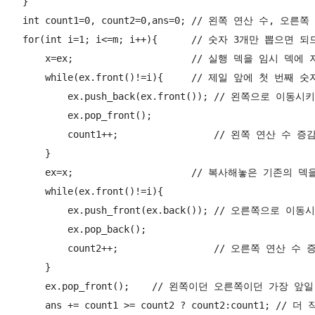
    }

    int count1=0, count2=0,ans=0; // 왼쪽 연산 수, 오
    for(int i=1; i<=m; i++){      // 숫자 3개만 뽑으면 되
        x=ex;                     // 실행 덱을 임시 덱에 
        while(ex.front()!=i){     // 제일 앞에 첫 번째
            ex.push_back(ex.front()); // 왼쪽으로 이동
            ex.pop_front();           

            count1++;                 // 왼쪽 연산 수 증감
        }

        ex=x;                     // 복사해놓은 기존의
        while(ex.front()!=i){     

            ex.push_front(ex.back()); // 오른쪽으로 이
            ex.pop_back();

            count2++;                 // 오른쪽 연산 수 증
        }

        ex.pop_front();    // 왼쪽이던 오른쪽이던 가장 앞
        ans += count1 >= count2 ? count2:count1; /