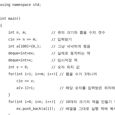
using namespace std;

int main()

{

    int n, m;            // 큐의 크기와 뽑을 수의 갯수

    cin >> n >> m;       // 입력받기

    int a[100]={0,};     // 그냥 넉넉하게 줬음

    deque<int>ex;        // 실제로 동작하는 덱

    deque<int>x;         // 임시저장 덱

    int v = 0;           // 숫자 위치 값

    for(int i=1; i<=m; i++){ // 뽑을 수가 3개니까

        cin >> v;            

        a[v-1]=i;            // 해당 숫자를 입력받은 위
    }

    for(int i=0; i<n; i++){  // 10개의 크기의 덱을 만들기 
        ex.push_back(a[i]);  // 배열을 그대로 실행 덱에 복사