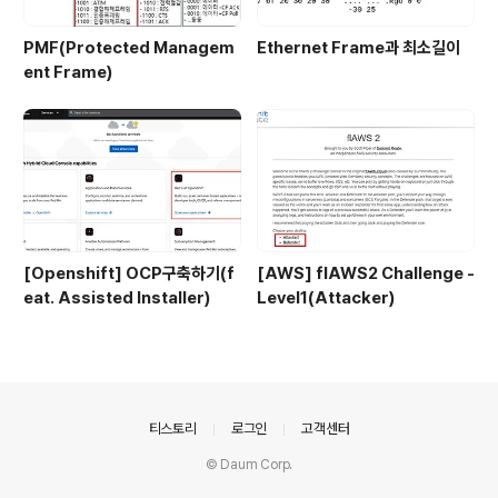
PMF(Protected Managem
Ethernet Frame과 최소길이
ent Frame)
[Openshift] OCP구축하기(f
[AWS] flAWS2 Challenge -
eat. Assisted Installer)
Level1(Attacker)
의안내
티스토리
로그인
고객센터
© Daum Corp.