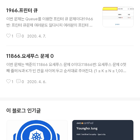
1966.프린터 큐
글 내용
이번 문제는 Queue를 이용한 프린터 큐 문제이다!1966
번: 프린터 큐문제 여러분도 알다시피 여러분의 프린터 기
기는 여러분이 인쇄하고자 하는 문서를 인쇄 명령을 받은
1
0
2020. 4. 7.
‘순서대로’, 즉 먼저 요청된 것을 먼저 인쇄한다. 여러 개의
문서가 쌓인다면 Queue 자료구조에 쌓여서 FIFO - Firs
t In First Out - 에 따라 인쇄가 되게 된다. 하지만 상근이
11866.요세푸스 문제 0
는 새로운 프린터기 내부 소프트웨어를 개발하였는데, 이
글 내용
프린터기는 다음과 같은 조건에 따라 인쇄를 하게 된다. 현
이번 문제는 백준의 11866 요세푸스 문제 0이다.11866번: 요세푸스 문제 0첫
재 Queue의 가장 앞에 있는 문서의 ‘중요도’를www.ac
째 줄에 N과 K가 빈 칸을 사이에 두고 순서대로 주어진다. (1 ≤ K ≤ N ≤ 1,00
micpc.net제출하면서 제발 한 번에 좀 맞아라 했는데 (솔
0)www.acmicpc.net문제를 이해하는 건 금방했는데 원형으로 배열을 만들
직히 속으론 항상 그랬듯 "틀렸습니다"가 나올 줄 알았다..)
1
0
2020. 4. 6.
어야하나 하는 생각을 했고굳이 그럴 필요가 없다고 생각해서 포인터로 예외처
너무 기분 좋게 첫 제출로 한 번에 정답을 맞..
리를 하려고 하였으나너무나 비효율적이었고 결국 queue를 사용해서 풀었다.
조금만 쉽게 생각하면 됬는데.. 허허.. #include #include using namespa
ce std; int main() { int n, k; cin >> n >> k; // 길이와 K번째 순서 입력 que
ueq; // queue for(int i=1; i
이 블로그 인기글