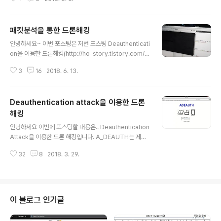
파수 통신을 하며 리모컨 뒤를 살펴보면 주파수 대역이 적
혀있었습니다. (보통 이런 기기들은 적혀있습니다) Repla
y Attack을 위해 GNU Radio-Companion을 이용하였
패킷분석을 통한 드론해킹
습니다. * Record* Replay 우선 스크린을 올리는 주파
글 내용
수를 먼저 잡고 Record 해줍니다. 아주 간단합니다~ 자
안녕하세요~ 이번 포스팅은 저번 포스팅 Deauthenticati
이제 그것을 그대로 쏴주면?? 스크린이 올라가게 됩니다~
on을 이용한 드론해킹(http://ho-story.tistory.com/4
다음 포스팅에서는 다른 기기들을 가지고 해보도록 하겠습
5)이 아닌 다른 방법으로 진행하는 드론해킹을 포스팅해보
니다~^^ 다른 포스팅한 내용들과 마찬가지로 악용은 절대
3
16
2018. 6. 13.
겠습니다. 내용상 자세한 포스팅은 하지 않았기 때문에 관
로 안된다는 점 꼭 유의해주시기바랍니다!
련된 추가적인 내용 등의 자세한 발표자료가 필요하신 분
들은 댓글 또는 메일 부탁드리겠습니다. 순수 공부목적으
Deauthentication attack을 이용한 드론
로 제 소유의 드론으로 진행하였고 아래의 정보를 악용하
시면 안됩니다. 타인의 드론을 공격하거나 해킹하는 것은
해킹
글 내용
불법입니다. 제가 연구한 내용중 눈으로 확인하기 가장 쉬
안녕하세요 이번에 포스팅할 내용은.. Deauthentication
운 예제이며 역시 무선통신의 취약점을 이용한 해킹입니다
Attack을 이용한 드론 해킹입니다. A_DEAUTH는 제가
^^ Wifi 통신 방식을 이용하는 드론이라면 일반적으로 이
직접 만든 프로그램인데요 프로그램명을 A_DEAUTH
공격이 모두 통하게 됩니다. 방법은 간단합니다~ 바로! 드
32
8
2018. 3. 29.
("어 디오쓰")로 지은 이유는 바로 스페인어의 Adios와 발
론과 연결된 Dev..
음이 비슷하면서 뜻도 "안녕"이라는 작별인사의 의미로 마
치 연결된 Device들에게 Deauth 패킷을 보내는 것과 같
다고 느꼈습니다. 드론이 당시 제가 공부하고 있던 무선랜
으로 통신을 한다는 사실을 알게 됐을 때 굉장히 설렜습니
이 블로그 인기글
다ㅎㅎ 왜냐하면 제가 만든 프로그램이 통할 거라고 거의
확신했거든요. (사실 안 통했으면 크게 실망했을 수도 있어