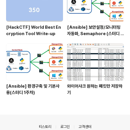
[HackCTF] World Best En
[Ansible] 보안설정/모니터링
cryption Tool Write-up
자동화, Semaphore (스터디 4
주차)
[Ansible] 환경구축 및 기본사
와이어샤크 원하는 패킷만 저장하
용(스터디 1주차)
기
의안내
티스토리
로그인
고객센터