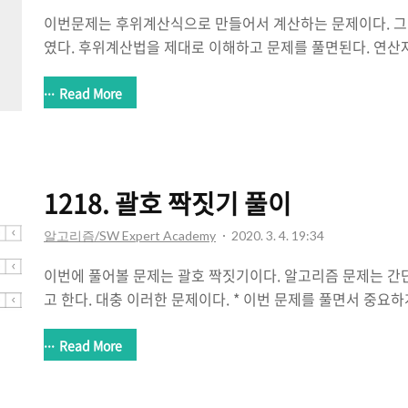
이번문제는 후위계산식으로 만들어서 계산하는 문제이다. 그
였다. 후위계산법을 제대로 이해하고 문제를 풀면된다. 연산자가
예외처리할게 많지 않았다. 아마 문제에 숫자가 붙은걸로봐
될 것 같은 예감이 든다ㅋㅋㅋ 허접한 코드로 일단 푸는 것에 의의를 두었
Read More
#include #include #include using namespace std; int mai
k=1; k> n; string str; cin >> str; stack s1; queues2; char v
1218. 괄호 짝짓기 풀이
알고리즘/SW Expert Academy
2020. 3. 4. 19:34
이번에 풀어볼 문제는 괄호 짝짓기이다. 알고리즘 문제는 간
고 한다. 대충 이러한 문제이다. * 이번 문제를 풀면서 중요하게
stack 사용법과 다음 테스트 케이스를 위해 stack을 비워줘
진행할 것인지 파악 -> 한쪽 형태의 모양을 스택에 우선 넣고
Read More
문제를 제대로 파악하는 것 -> 단순히 짝만 맞추는 것이 아니
하지 않아서 안나왔지만 가장 처음과 마지막은 괄호는 항상 '('