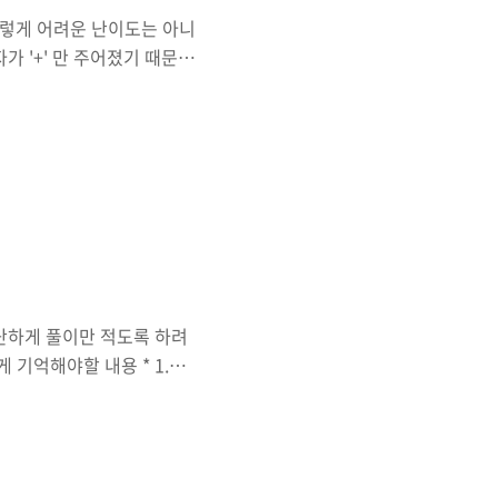
렇게 어려운 난이도는 아니
 '+' 만 주어졌기 때문에
서 앞으로 연산자들이 추가
다. #include
n() { int n; for(int
; for(int i=0; i
단하게 풀이만 적도록 하려
 기억해야할 내용 * 1.
야함 2. 어떤식으로 탐색을
나서 비교 3. 가장 중요한건
다. 문제에는 상세히 설명
 ')' 이런식으로 닫는 형태