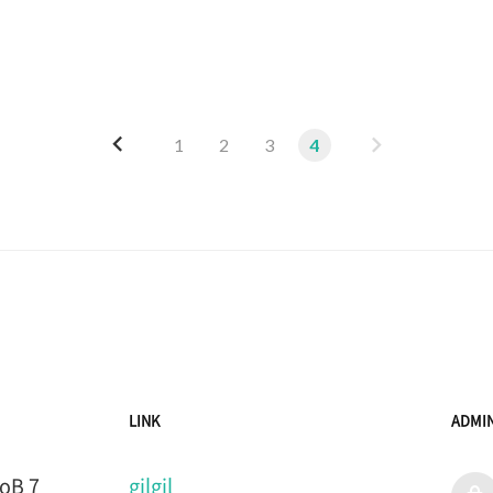
여야하며 ')' '(' 이렇게 는 자릴 바꾸면 한쌍이겠지만 문제
는다... #include #include using namespace std; int ..
이
다
1
2
3
4
전
음
LINK
ADMI
B 7
gilgil
admi