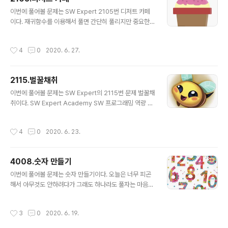
버리는 문제이다. 설계만 잘한다면 난이도는 그리 높지 않
글 내용
다. 그럼에도 1시간 29분 정도 걸렸다. 너무 헷갈려..ㅠ 이
이번에 풀어볼 문제는 SW Expert 2105번 디저트 카페
문제를 푸는 포인트는 생각해보면 굉장히 간단하다. 1. 대
이다. 재귀함수를 이용해서 풀면 간단히 풀리지만 중요한
기열을 생각해줘야한다. => 바로 고객이 도착해서 접수 창
건 역시나 설계이다. 어떻게하면 불필요한 계산을 줄일지
구로 가는 사이에 waiting하는 대기열 => 접수창구에서 ..
고민해보고 풀어야한다. SW Expert Academy SW 프
작성시간
4
0
2020. 6. 27.
로그래밍 역량 강화에 도움이 되는 다양한 학습 컨텐츠를
확인하세요! swexpertacademy.com 1. 각 모서리 값
은 굳이 탐색을 할 필요가 없다 => 우리가 탐색하는 형태는
2115.벌꿀채취
마름모 모양이므로 각 모서리는 탐색을 할 수 없다는 것을
글 내용
인지 2. 항상 탐색의 시작은 아래로만 탐색하면된다. => P
이번에 풀어볼 문제는 SW Expert의 2115번 문제 벌꿀채
oint !! => 탐색은 왼쪽에서 오른쪽으로, 윗줄부터 아랫줄로
취이다. SW Expert Academy SW 프로그래밍 역량 강
탐색이 진행되는데 그림을 그려보면 알겠지만 윗줄에서 탐
화에 도움이 되는 다양한 학습 컨텐츠를 확인하세요! swe
색한 내용들은 전부 아랫줄에서 위로 탐색하는 부분과 일
xpertacademy.com 난이도는 쉬운 편인거 같은데 오
작성시간
4
0
2020. 6. 23.
치한다..
히려 나의 문제점을 확실히 볼 수 있었다. 문제점은 바로 아
직 재귀함수를 제대로 못다루는 것이다. 이 문제는 재귀로
풀 수 있을 것 같았는데 솔직히 재귀로 풀면 설계에 실수해
4008.숫자 만들기
서 시간안에 못 풀 것 같기도 했고 그냥 푸는게 실수도 적을
글 내용
것 같으면서 더 쉬울 것 같았다.... => 재귀로 다시 풀어 봐
이번에 풀어볼 문제는 숫자 만들기이다. 오늘은 너무 피곤
야겠다. 이 문제는 나처럼 그냥 시키는대로 풀어도된다. 코
해서 아무것도 안하려다가 그래도 하나라도 풀자는 마음에
딩에 정답은 없다지만 코드의 효율이 좋지 않다는건 실감
정답률이 높은 문제를 그냥 풀어보았다.. 근데 본의아니게
할 수 있었다. 그 이유 중 하나는 이 문제는 조합으로 풀..
난이도가 매우 낮은 문제가 나왔다... 크흠.. 이렇게 쉬운 문
작성시간
3
0
2020. 6. 19.
제가 나왔을 땐 다른 사람의 코드와 비교하면서 좀 더 쉬운
방법이나 다양한 방법을 공부해야겠다. 이 문제는 한마디