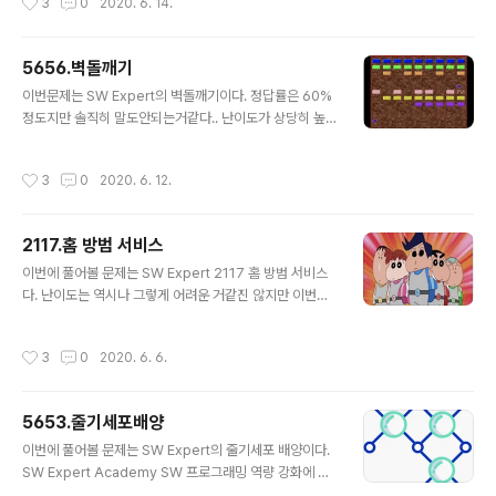
3
0
2020. 6. 14.
가..
볼게임이나 공통점은 문제를 풀면서 딱히 큰 예외를 신경
쓰지 않아도 될 것같다는 느낌과 정확하게만 구현하면 딱
히 큰 예외가 없어서 한 번에 정답이 맞겠다는 느낌이 오는
5656.벽돌깨기
문제였다는 것이다. 내 코드가 좋다는 것은 아니지만 그냥
글 내용
하라는대로 하니까 풀린 문제이다. SW Expert Academ
이번문제는 SW Expert의 벽돌깨기이다. 정답률은 60%
y SW 프로그래밍 역량 강화에 도움이 되는 다양한 학습
정도지만 솔직히 말도안되는거같다.. 난이도가 상당히 높
컨텐츠를 확인하세요! swexpertacademy.com 설명
게 느껴졌고 정답률이 크게 의미가 없다는 생각이 들었다...
은 딱히 없다. 풀이 방식은 다음과 같다. 1. 빈 칸에 핀볼이
(내가 못하는건가.. 쩝..) 구현은 하나하나씩 필요한 것들을
작성시간
3
0
2020. 6. 12.
떨어져서 ..
구현했고 어떻게 푸는 줄은 알겠는데 아직도 구현이 안되
는 부분들이 있었다. 그런 부분들은 구글링을 통해서 진행
했다. 그럼에도 불구하고 테스크케이스 50개중 47개만 맞
2117.홈 방범 서비스
았다.. 결국 질문을 올렸고 check 배열을 초기화하는 순서
글 내용
가 잘못되었다는 것을 알게되었다 ( 답변자분 감사합니다
이번에 풀어볼 문제는 SW Expert 2117 홈 방범 서비스
ㅠ ) SW Expert Academy SW 프로그래밍 역량 강화
다. 난이도는 역시나 그렇게 어려운 거같진 않지만 이번에
에 도움이 되는 다양한 학습 컨텐츠를 확인하세요! swexp
느낀점은 역시 예외상황을 확인하려면 예시를 잘봐야한다.
ertacademy.com 문제 자체는 어렵다는 생각이 들지만
이 문제에서 나의 실수는 탐색에 있었다. 이 문제는 전부다
작성시간
3
0
2020. 6. 6.
도움은 ..
탐색을 해봐야 하는데.. 나는 집위주로만 탐색을 했다. 허허
허.. 여튼 다시수정했으니 됐지만... SW Expert Acade
my SW 프로그래밍 역량 강화에 도움이 되는 다양한 학습
5653.줄기세포배양
컨텐츠를 확인하세요! swexpertacademy.com 1. 탐
글 내용
색을 언제 끝마칠지 판단해야함 => 서비스 범위가 맵을 넘
이번에 풀어볼 문제는 SW Expert의 줄기세포 배양이다.
어서면 정지 2. 언제 최대값을 가져갈지 생각해야함 => 이
SW Expert Academy SW 프로그래밍 역량 강화에 도
득 - 운영비용이 적자가 나지 않으면 해당 값을 최대치와
움이 되는 다양한 학습 컨텐츠를 확인하세요! swexperta