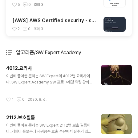
5
0
조회
3
[AWS] AWS Certified security - spe
cialty 자격증 후기(2023.07.09)
2
0
조회
3
알고리즘/SW Expert Academy
분류 전체보기
주요 글 목록
4012.요리사
글 내용
이번에 풀어볼 문제는 SW Expert의 4012번 요리사이
다. SW Expert Academy SW 프로그래밍 역량 강화에
도움이 되는 다양한 학습 컨텐츠를 확인하세요! swexper
tacademy.com 지금까지 풀었던 SW Expert 문제 중
작성시간
4
0
2020. 8. 6.
에 문제가 가장 애매하게 출제된 거 같다. 그 이유는 식재료
에 대한 중복내용이 없기 때문에 어떻게 풀어아햐는건지
확실하지 않다고 느꼈기 때문이다. 하여튼 간에 문제를 처
2112.보호필름
음 읽어보면 어떤 부분이 애매한지 느낄 수 있을 것이다. 애
글 내용
매한 부분만 빼면 재귀함수를 연습하기에는 괜찮은 문제인
이번에 풀어볼 문제는 SW Expert 2112번 보호 필름이
거 같다 => 나는 재귀를 잘못해서 조금 골치아팠다.. 이 문
다. 거의다 풀었는데 재귀함수 호출 부분에서 실수가 있었
제는 결론적으로 조합 문제이다. 결국 시너지를 만들어 내
다.. 젠장.. 블로그를 뒤져보던 중 운 좋게 가장 비슷한 풀이