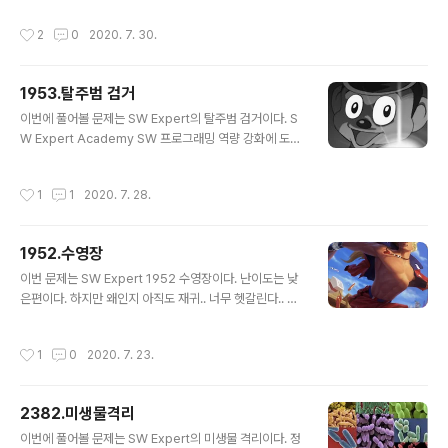
기 위함인데 두 가지의 조합이 들어가있다. 1. 음식A와 B에
를 찾았고 참조하였다. 아무것도 넣지않고 테스트하는 것
작성시간
2
0
2020. 7. 30.
대..
을 재귀에 포함시켜서 진행했어야 했는데 이 부분을 재귀
에서 빼고 진행했더니 경우의 수를 제대로 구하지 못했다...
코드 1줄을 추가 했을 뿐인데 정답이 맞았다.. 크흠.... 참고
1953.탈주범 검거
: https://jongnan.tistory.com/entry/SW-Expert-2
글 내용
112-%EB%B3%B4%ED%98%B8-%ED%95%8
이번에 풀어볼 문제는 SW Expert의 탈주범 검거이다. S
4%EB%A6%84 SW Expert Academy SW 프로그래
W Expert Academy SW 프로그래밍 역량 강화에 도움
밍 역량 강화에 도움이 되는 다양한 학습 컨텐츠를 확인하
이 되는 다양한 학습 컨텐츠를 확인하세요! swexpertac
세요! swexpertacademy.co..
ademy.com 이러한 유형의 문제의 난이도는 사람마다
작성시간
1
1
2020. 7. 28.
다르겠지만 쉬운 편에 속한다고 생각한다. 그 이유는 문제
에서 요구하는 형태들을 정확하게 구현하기만 하면 되기
때문이다. 이번 문제에서도 별다른 고민없이 그저 해당 파
1952.수영장
이프가 주어졌을 때 어떤식으로 움직이게 되는지만 구현하
글 내용
는 것과 DFS만 구현하면 굉장히 쉽게 풀 수 있는 문제이
이번 문제는 SW Expert 1952 수영장이다. 난이도는 낮
다. 구현에서 신경써야할 부분은 그저 어떠한 파이프가 주
은편이다. 하지만 왜인지 아직도 재귀.. 너무 헷갈린다.. 허
어졌을 때, 탈주범이 갈 수 있느냐 없느냐만 주의해주면 된
허.. 집중력이 떨어진거 같다. 다시 열심히 해야겠다..분명
다. => 단순한 문제이기 때문에 따로 설명은 생략하도록 하
쉬운문제인데.. 흠.. SW Expert Academy SW 프로그
작성시간
1
0
2020. 7. 23.
겠다. 갈 수 있는지, ..
래밍 역량 강화에 도움이 되는 다양한 학습 컨텐츠를 확인
하세요! swexpertacademy.com 1 2 3 4 5 6 7 8 9
10 11 12 13 14 15 16 17 18 19 20 21 22 23 24 25
2382.미생물격리
26 27 28 29 30 31 32 33 34 35 36 37 38 39 40
글 내용
41 42 43 44 45 46 47 48 49 50 51 52 53 #prag
이번에 풀어볼 문제는 SW Expert의 미생물 격리이다. 정