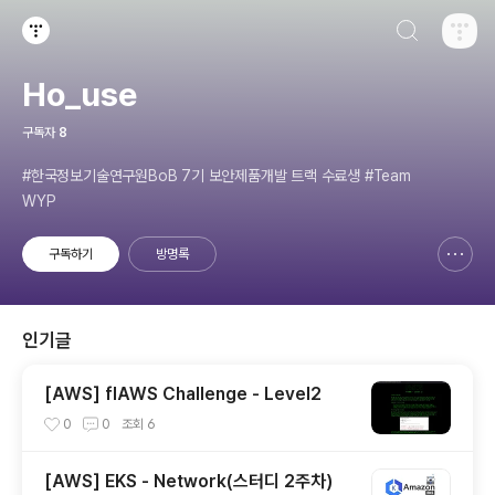
검색하기
티스토리
Ho_use
구독자
8
#한국정보기술연구원BoB 7기 보안제품개발 트랙 수료생 #Team
WYP
구독하기
방명록
신고하기 레이어
열기
인기글
[AWS] flAWS Challenge - Level2
0
0
조회
6
[AWS] EKS - Network(스터디 2주차)