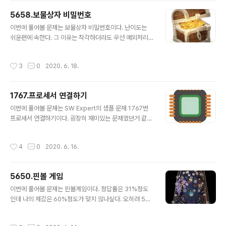
로 그냥 조합이다. 주어진 연산자와 숫자들을 가지고 조합
5658.보물상자 비밀번호
만 할줄 알면 풀리는 간단한 문제이다. 딱히 중요한 설계도
글 내용
필요없었던거 같다. 그냥 풀면된다. 알고리즘을 시작한지
이번에 풀어볼 문제는 보물상자 비밀번호이다. 난이도는
얼마안된 사람이라면 풀어봄직하다! ( 물론 그렇다고 나의
쉬운편에 속한다. 그 이유는 착각하더라도 우선 예외처리
코드가 깔끔하거나 대단한건아니다...ㅎㅎ ) 1 2 3 4 5 6 7
를 쉽게 수정할 수 있었고 정답률을 믿진 않지만 정답률도
8 9 10 11 12 13 14 15 16 17 1..
61%로 높았으며 실제 문제를 읽으면서도 쉽다는 걸 느낄
작성시간
3
0
2020. 6. 18.
수 있었다. SW Expert Academy SW 프로그래밍 역량
강화에 도움이 되는 다양한 학습 컨텐츠를 확인하세요! sw
expertacademy.com # 나의 풀이 설계는 다음과 같
1767.프로세서 연결하기
다. 1. 각각의 면에 몇개의 문자가 올 수 있는지 우선 파악한
글 내용
다. 2. 중복되지않은 deque를 만들어서 중복을 비교 후
이번에 풀어볼 문제는 SW Expert의 샘플 문제 1767번
중복되지 않으면 deque에 넣고 중복되면 duplicate값
프로세서 연결하기이다. 굉장히 재미있는 문제였던거 같
을 +1 해준다. => 만약 4번 연속되게 ( duplicate값이 4
다. 물론 한 번에 못풀었다.. 처음 도전했을 때는 끝에가서
가 된다면 ) 중복이 된다면 탐색을 멈춘다. => ..
설계를 잘못했다는 걸 깨달았고 다음날 다시 처음부터 풀
작성시간
4
0
2020. 6. 16.
었다. 항상 말하지만 충분한 생각과 설계가 중요하다. 두 번
째 다시 도전했을 때 충분한 생각과 설계 후 한 번에 맞았
다. => 한 번에 맞았다는 것과 나의 설계가 맞아서 그런지
5650.핀볼 게임
기분이 좋다ㅎㅎ SW Expert Academy SW 프로그래
글 내용
밍 역량 강화에 도움이 되는 다양한 학습 컨텐츠를 확인하
이번에 풀어볼 문제는 핀볼게임이다. 정답률은 31%정도
세요! swexpertacademy.com 나의 설계는 다음과 같
인데 나의 체감은 60%정도가 맞지 않나싶다. 오히려 565
다. 1. 벽면에 붙어 있는 Core들은 바로 전원이 연결되기
6번 벽돌깨기가 체감난이도가 더 높았다. 근데 그건.. 정답
때문에 탐색에서 제외한다. 2. 나머지 Core들을 탐색하되
률이 60%... 여튼 한 번에 풀어서 다행이다. 톱니봐퀴나 핀
작성시간