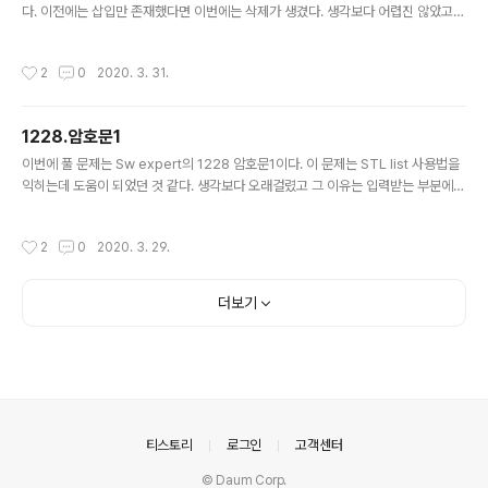
표시했다. 3. 중복구간을 제외한 나머지 구간의 합을 구했
다. 이전에는 삽입만 존재했다면 이번에는 삭제가 생겼다. 생각보다 어렵진 않았고
다. 4. 설계 실패가 발생한 지점 => 중복구간에서 어떤 BC
문제를 풀면서 느낀점은 이러한 STL을 이용할 때 iterator를 잘 다뤄야 한다는 것
들이 ..
을 느꼈다. #include #include using namespace std; int main() { for(int k
작성시간
2
0
2020. 3. 31.
=1; k> n; // 입력 list ans; // 암호문을 입력할 리스트 for(int i=0; i> tmp; ans.p
ush_back(tmp); // 입력받은 값 리스트에 저장 } int m; // 명령어 갯수 cin >> m;
// 입력 list ans2; // 명령어 저장 리스트 for(int i=0; i> check; // 입력 i..
1228.암호문1
글 내용
이번에 풀 문제는 Sw expert의 1228 암호문1이다. 이 문제는 STL list 사용법을
익히는데 도움이 되었던 것 같다. 생각보다 오래걸렸고 그 이유는 입력받는 부분에서
헤맸다..;; 또한 구현 시에 입력하는 방법에 대해서도 생각을 다시해보게 되었다. 입력
을 구현하는 것도 굉장히 중요하다는 것을 깨달았다. #include #include using n
작성시간
2
0
2020. 3. 29.
amespace std; int main() { for(int e=1; e> n; // 입력 for(int i=0; i> a; // 하
나씩 받아서 ans.push_back(a); // list에 넣어준다 } int m; // 명령어 갯수 cin >>
m; // 입력 for(int i=0; i> b; // 입력받아서 다음 걸 받도..
더보기
의안내
티스토리
로그인
고객센터
© Daum Corp.