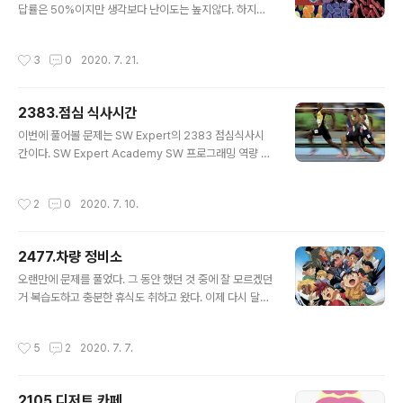
ma warning(disable:4996) #include #..
답률은 50%이지만 생각보다 난이도는 높지않다. 하지만
역시나 잘못된 설계 혹은 착각하면 일부분만 자꾸 맞는 이
상한 늪에 빠진다.. 때문에 푸는방법이 정확하고 설계도 정
작성시간
3
0
2020. 7. 21.
확했지만 시간이 생각보다 오래걸렸다..(눈아프다..) SW E
xpert Academy SW 프로그래밍 역량 강화에 도움이 되
는 다양한 학습 컨텐츠를 확인하세요! swexpertacade
2383.점심 식사시간
my.com 문제를 푸는 설계는 간단하다. 크게 3가지를 구
글 내용
현해주면된다. 1. 미생물의 방향 이동 구현 2. 미생물이 반
이번에 풀어볼 문제는 SW Expert의 2383 점심식사시
감 및 방향이 전환되는 부분 구현 3. 미생물이 합쳐지고 그
간이다. SW Expert Academy SW 프로그래밍 역량 강
중 가장 미생물의 개수가 많은 방향을 따라 움직이도록 하
화에 도움이 되는 다양한 학습 컨텐츠를 확인하세요! swe
는 부분 구현 이 문제를 풀때의 포인트는 2차원 map배열
xpertacademy.com 어떻게 풀지는 알겠는데 구현과
작성시간
2
0
2020. 7. 10.
이 아..
설계가 생각보다 많이 어려운 문제이다. 이전에 풀어봤던
2477 자동차 정비소와 비슷한 난이도처럼 느껴졌지만 더
어려웠던거 같다. 딱 보면 이렇게 풀면 되는데.. 라는 생각
2477.차량 정비소
은 드는데 구현이 굉장히 복잡했고 결국 시간안에 풀지 못
글 내용
해서 다른사람의 코드를 공부하는 식으로 진행했다.. 나중
오랜만에 문제를 풀었다. 그 동안 했던 것 중에 잘 모르겠던
에 다시한번 풀어봐야겠다.. ㅠㅠ 참고 블로그 : https://ch
거 복습도하고 충분한 휴식도 취하고 왔다. 이제 다시 달려
arm-charm.postype.com/post/3602958 이 문제
야지!! 이번에 풀어볼 문제는 SW Expert의 2477번 문제
의 포인트는 다음과 같다. 1. 사람들이 선택할 수..
차량 정비소이다. SW Expert Academy SW 프로그래
작성시간
5
2
2020. 7. 7.
밍 역량 강화에 도움이 되는 다양한 학습 컨텐츠를 확인하
세요! swexpertacademy.com 생각보다 굉장히 까다
로운 시뮬레이션이고 이 문제는 설계를 망치면 그냥 꼬여
2105.디저트 카페