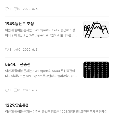
비교 3. 탐색하는 좌표에 집이 있는 경우 => 집 갯수..
cademy.com 이 문제에서는 배울게 정말 많았던거 같
작성시간
3
0
2020. 6. 6.
다. 내용은 그렇게 어렵지않다. 그냥 문제에서 시키는대로
하면된다. 문제는 그 설계가 생각보다 복잡하다는 것이다.
결국 다른사람의 코드를 보고 이해하면서 배우는 선택을
1949.등산로 조성
했다.. 후..;; ( 참고 : https://it-earth.tistory.com/51 )
글 내용
이 분의 풀이법을 보면 굉장히 체계적으로 딱딱 맞아떨어
이번에 풀어볼 문제는 SW Expert의 1949 등산로 조성
진다고 생각한다. vector를 구조체를 이용해서 정확하게
이다. ( 아래링크는 SW Expert 로그인하고 눌러야함.. ) S
문제에서 필요한 요구조건들을 확인해간다. 무엇보다 탐색
W Expert Academy SW 프로그래밍 역량 강화에 도움
기준을 시간을 잡는 건 생각을 못했던거 같다..
이 되는 다양한 학습 컨텐츠를 확인하세요! swexpertac
작성시간
3
0
2020. 6. 3.
ademy.com 난이도는 높지않지만 한 가지를 빼먹어서
테스트 케이스 50개중 48개만 맞았다.. 제엔자앙!!!!!!! =>
완벽한 설계인줄 알았는데... 닿을 듯 말 듯하네.. ㅎㅎ 여기
5644.무선충전
서 중요한 점은 깎는 점에 대한 처리인데 언제깎아야할지
글 내용
는 생각보다 간단하다. 0. 제일 높은 봉우리를 찾고난 뒤 =>
이번에 풀어볼 문제는 SW Expert의 5644 무선충전이
제일 높은 봉우리 일때만 해당좌표를 시작으로 탐색을 진
다. ( 아래링크는 SW Expert 로그인하고 눌러야함.. ) S
행한다. => 탐색(BFS)은 재귀함수로 진행!! => 그렇지 않으
W Expert Academy SW 프로그래밍 역량 강화에 도움
면 c..
이 되는 다양한 학습 컨텐츠를 확인하세요! swexpertac
작성시간
3
0
2020. 6. 2.
ademy.com 결론은 설계실패로 문제를 풀지 못했다 =>
다른분의 블로그를 참조하여 공부함 : https://swjeong.t
istory.com/162 3시간을 초과했고 설계실패의 이유는
1229.암호문2
한가지를 간과했다. 1. BC의 범위를 배열에 표시했다. 2. A
글 내용
사용자와 B사용자가 중복되는 구간을 따로 배열을 만들어
이번에 풀어볼 문제는 이전에 풀었던 암호문 1228에 하나의 조건만 추가된 문제이