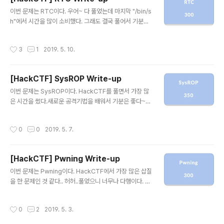
ack, Heap 영역에 실행권한이 없고Got Overwrite가
글 내용
가능하다. 문제를 실행시켜보면 간단하게 사용자로부터 입
이번 문제는 RTC이다. 우어~ 다 풀었는데 마지막 "/bin/s
력을 받는 것이 전부이다. IDA로 확인해보니 sleep(3) 이
h"에서 시간을 많이 소비했다. 그래도 결국 풀어서 기분은
후, read함수로 입력을 받고 있었다.buf에 넉넉하게 129
좋다~스터디 세미나에서 Py0zz1가 발표했던 Return to
5개를 입력 받고 있었다. 어셈블리어 코드..
Csu 기법을알고 있어서 생각보다는 오래 걸리지 않았다.
작성시간
3
1
2019. 5. 10.
RTC가 딱 봐도 Return To Csu라고 판단해서 저걸쓰면
되겠구나라는 생각이 들었기 때문이다.ㅎㅎ 바이너리는 N
X가 걸려있고 Partial RELRO이므로 이전 문제와 같이 St
[HackCTF] SysROP Write-up
ack, Heap, Data영역에 실행권한이없으며 Got Overw
글 내용
rite가 가능하다. 문제를 실행시켜보았다!사용자로부터 입
이번 문제는 SysROP이다. HackCTF를 풀면서 가장 많
력을 받는 간단한 구조였다. IDA와 GDB를 이용해서 각각
은 시간을 썼다.새로운 공격기법을 배워서 기분은 좋다~ㅎ
코드와 어셈블리어로 보았다.read 함수를 이용해서 입력
ㅎ 풀면서 Py0zz1한테 꿀팁도 많이 얻었다 바이너리는 이
을 받고 있었고 512개까지 입력이 가능했다..
전 문제들과 마찬가지로 NX가 걸려있고Partital RELRO
작성시간
0
0
2019. 5. 7.
이므로 Stack, Heap, Data 영역에실행권한이 없으며 G
ot Overwrite가 가능하다. 바이너리를 실행시켜보니 사
용자로부터 입력을 받는게 전부였다. IDA를 이용해서 코드
[HackCTF] Pwning Write-up
를 보도록 하자!!역시 사용자로부터 read 함수를 이용해서
글 내용
입력을 받았고0x78 즉, 120개를 입력할 수 있었다. 어셈
이번 문제는 Pwning이다. HackCTF에서 가장 많은 삽질
블리어 코드로 확인을 해보았다.p main을 입력했지만 Sy
을 한 문제인 것 같다.. 허허..풀었으니 너무나 다행이다. ㅎ
mbol을 load할 수 없다고한다. 그 이유는 바로 strippe
ㅎ 바이너리에는 NX가 걸려있고 Partial RELRO이다.Da
d(안티디버깅)이 되어있어서이다. 그래서 ID..
ta, heap, stack 영역에 실행권한이 없고got overwrit
작성시간
0
2
2019. 5. 3.
e가 가능하다~~ 사용자로부터 읽어올 바이트 길이를 물어
보았다.나는 11을 입력했고 내가 입력한 값을 보여주었다.