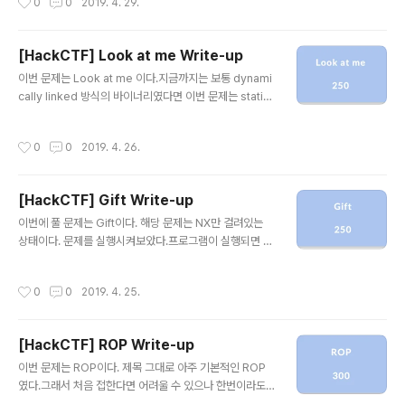
0
0
2019. 4. 29.
나서 저자가 누구인지 물어본다.총 2번의 입력을 사용자로
부터 받고 있었고출력된 문자열을 보니 1000000점을 획
득해야한다는 것을 알 수 있었다. 이번에는 IDA를 이용해
[HackCTF] Look at me Write-up
서 코드를 보도록 하겠다.main함수를 보니 총 4가지의 함
글 내용
수가 돌고 있었고각각의 함수를 살펴보기로 했다. 또한 do
이번 문제는 Look at me 이다.지금까지는 보통 dynami
wrd 6024E0이라는변수는 1000000이여야 while문
cally linked 방식의 바이너리였다면 이번 문제는 static
을 탈출하고 reward 함수를호출하는 것으로 보아 점수에
ally linked 방식의 바이너리였다.그래서 바이너리 내부에
해당하는 변수임을 알 수 있었다. 첫 번째로 호출되는 get
많은 함수가 들어있었다. 해당 바이너리에는 NX가 적용되
작성시간
0
0
2019. 4. 26.
_po..
어있어서 스택에Shellcode를 넣더라도 실행권한이 없어
서 실행되지 않는다. 코드는 굉장히 간단한 형태를 가지고
있었다. gets함수를 이용해서 BOF를 일으키면 된다는 건
[HackCTF] Gift Write-up
쉽게 알 수 있었다. 음.. 어떤 방식으로 풀어야 할지 고민해
글 내용
보았는데일반적으로 쉘을 얻을 때 system함수를 이용하
이번에 풀 문제는 Gift이다. 해당 문제는 NX만 걸려있는
거나쉘코드를 사용해서 해결하는데 이 문제에 주어진함수
상태이다. 문제를 실행시켜보았다.프로그램이 실행되면 어
에는 system이 없다. 듣기로는 execute함수를 사용하
떠한 주소 두 개를 출력해주고사용자에게 입력을 받는다.
면된다는데 ex..
나는 "aaaa"을 입력하였다.입력 후에는 내가 입력한 문자
작성시간
0
0
2019. 4. 25.
열이 출력되고한번 더 사용자에게 입력을 받는다. IDA를
이용해서 코드를 보도록 하겠다.굉장히 간단한 코드였다.
그리고 출력해주는 주소는 binsh과 system이었다. bins
[HackCTF] ROP Write-up
h은 "/bin/sh"이 아닐까? 하는 생각을 했었는데 눈으로 확
글 내용
인해보니그냥 고정주소인 영역을 준 것 같았다. 이름을 bin
이번 문제는 ROP이다. 제목 그대로 아주 기본적인 ROP
sh이라고한 것으로보아 이 곳에 "/bin/sh"을 넣어서 쓰라
였다.그래서 처음 접한다면 어려울 수 있으나 한번이라도
고 준 것 같다. system의 경우 system 함수였다. 역시 A
ROP를해봤다면 굉장히 쉬운 문제가 될 것이다. 역시 문제