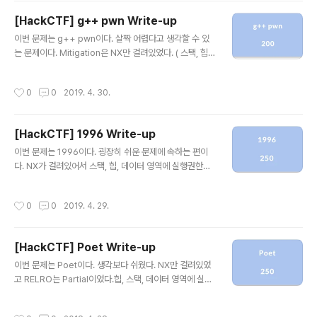
내가 처음 입력한 길이값만큼을 보여주는 것같다. IDA를
[HackCTF] g++ pwn Write-up
이용해서 코드를 보도록 하자! "취약하다"라는 의미의 vul
글 내용
n함수를 호출하고 있다. get_n이라는 함수를 두 번 호출
이번 문제는 g++ pwn이다. 살짝 어렵다고 생각할 수 있
하고 있으며 처음 입력받은v2(길이)값이 32보다 크면 사
는 문제이다. Mitigation은 NX만 걸려있었다. ( 스택, 힙,
이즈가 너무 크다는문자열이 출력된다는 것을 알 수 있었
데이터 영역에 실행권한이 없음 )Partial RELRO이기 때
다. g..
문에 got overwrite도 가능하다 . 문제를 실행시켜보았
작성시간
0
0
2019. 4. 30.
다.실행을 시키면 사용자로부터 입력을 받고 있다.입력을
하고나면 "So," 다음에 사용자가 입력한 값을 출력해준다.
이번에는 IDA를 이용하여 코드를 보도록 하자. main에서
[HackCTF] 1996 Write-up
는 딱히 별다른 것이 없었고 vuln이라는 함수를 호출하고
글 내용
있었다.이름이 vuln인 것을 보니 여기가 바로 취약점이 존
이번 문제는 1996이다. 굉장히 쉬운 문제에 속하는 편이
재하는 곳인 것 같다. 입력은 fgets로 받고있었는데 길이
다. NX가 걸려있어서 스택, 힙, 데이터 영역에 실행권한이
제한이 있으므로 단순 BOF는아닐 것 같았다. 그래도 혹시
없고Partial RELRO기 때문에 got overwrite가 가능하
모르니 확인을 해보..
다. 문제를 실행시켜보았더니 그림과 같은 문자열이 출력
작성시간
0
0
2019. 4. 29.
되고사용자에게 입력을 받고 있었다. 문제는 또한 바이너
리와 cpp 코드도 주어줬다.단순히 BOF로 충분히 풀 수 있
는 문제같아 보였다.getenv 함수로 buf에 값을 입력하도
[HackCTF] Poet Write-up
록 되어있었는데역시 입력받는 길이를 확인하지 않기 때문
글 내용
에 BOF가 가능했고BOF를 통해 ret를 spawn_shell로
이번 문제는 Poet이다. 생각보다 쉬웠다. NX만 걸려있었
덮는다면 해당 함수가실행되면서 "/bin/bash"로 인해 쉘
고 RELRO는 Partial이었다.힙, 스택, 데이터 영역에 실행
을 딸 수 있을 것이다. main함수에서의 getenv 함수 호출
권한이 없었고got overwrite는 가능하다는 걸 알 수 있
전을 살펴보면rbp-0x410에 인자 buf가 존..
었다. 문제를 실행시켜보도록 하겠다.뭔가 값을 입력받고
작성시간