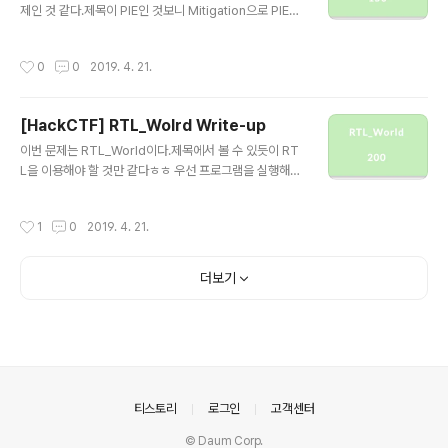
다. ) time 함수가 return한 값을 srand 함수에 넘겨주어
제인 것 같다.제목이 PIE인 것보니 Mitigation으로 PIE가
서 난수를 초기화 시켜주고 있었다즉, 현재까지 흐른 시간
걸려있을 것 같다. 역시나 PIE가 걸려있었고 NX도 걸려있
(초)을 이용하여 난수를 초기화한 뒤 ra..
었다.NX의 경우 heap, stack, data영역에 실행권한이
작성시간
0
0
2019. 4. 21.
없는 것이고PIE의 경우 코드영역을 포함한 모든 영역이 랜
덤하게 매핑된다.하지만 PIE는 Base주소만 달라지기 때
문에 우리는 offset을이용하면 이 문제를 해결할 수 있을
[HackCTF] RTL_Wolrd Write-up
것이다. 바이너리를 실행시켜 보았다."j0n9hyun을 아느
글 내용
냐"는 문자열이 출력되었고 j0n9hyun의 주소가출력되었
이번 문제는 RTL_World이다.제목에서 볼 수 있듯이 RT
다. 다음으로는 사용자로 부터 입력을 받았고 나는 "abcd
L을 이용해야 할 것만 같다ㅎㅎ 우선 프로그램을 실행해보
efg"를 입력하였다. 그러자 "Nah..."라는 문자열이 출력되
았다. 뭔가 돈을 벌어서 Binary Boss를 죽이는 게임인 것
었다. 당연히 함수로 예측되는 j0n9hyun..
같고돈을 벌 수도 있고 돈을 통해 Shell Sword와 Syste
작성시간
1
0
2019. 4. 21.
m Armor을구입할 수도 있는 것 같다. 우리가 입력할 수
있는 부분은메뉴선택과 Binary Boss를 Kill하기위한 Att
ack 부분이다.그러므로 이 부분을 이용하여 공격을 진행하
더보기
면 될 것 같다. 소스코드를 보도록 하자~코드를 보게되면
우리가 입력할 수 있는 버퍼가 보이고 아래쪽 즉 Binary B
oss를 kill 하기 위한 부분을 보면 read함수를 이용해서
입력을받고 있는데 이 부분에서 BOF를 일으킬 수가 있게
된다.버퍼보다 더 큰 크기를 입력 할 수..
의안내
티스토리
로그인
고객센터
© Daum Corp.