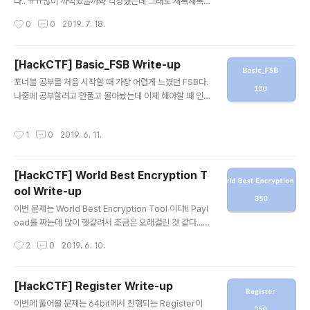
버퍼오버플로우를 일으킬 수 있는 취약점이 있다는 것을
다.. ㅠㅠ많이 까먹었을까봐 걱정했는데 그래도 새록새록
알 수 있다. 조금 더 자세히 들여다보면 rbp-0x10 즉, 16
떠올라서 다행이다.이번에 풀어볼 문제는 Unexploitabl
작성시간
0
0
2019. 7. 18.
개의 버퍼의 크기보다훨씬 큰 0x100을 입력할 수 ..
e #1과 Unexploitable #2 라는 문제이다.두 문제가 같
은 방식으로 풀리므로 한 번에 진행하도록 하겠다.기준은
Unexploitable #1을 기준으로 설명을 진행하도록 하겠
[HackCTF] Basic_FSB Write-up
다. 음.. 푸는 방법은 쉽게 떠올랐지만 뭔가 gadget을 사
글 내용
포너블 공부를 처음 시작할 때 가장 어렵게 느꼈던 FSB다.
용하는 센스가늦게 떠올라서 생각보다 시간이 걸렸다... 우
나중에 공부할려고 안풀고 몰아놨는데 이제 해야할 때 인
선 바이너리를 보도록 하겠다. 64bit이며 dynamically li
것 같다.FSB란 Format String Bug의 약자이다. 이 문제
nked 방식을 이용하고 있다. Mitigation의 경우 NX bit
는 32bit Binary에서 진행된다. 고맙게도 아무런 Mitigat
만 걸려있어서 .data, stack, heap 영역에실행권한이 없
작성시간
1
0
2019. 6. 11.
ion도 걸려있지 않다. ASLR은 아직 모르겠다.(아마 걸려
고 Partial RELRO이기..
있을 것 같다)Partial RELRO이기 때문에 우리는 Got Ov
erwirte는 할 수 있다. 우선 문제를 실행시켜보았다.단순
[HackCTF] World Best Encryption T
히 사용자로부터 입력을 받고 입력받은 값을 출력해주는
ool Write-up
것 같다. 이번에는 IDA를 이용해서 코드를 보도록 하겠다.
글 내용
main 함수에는 특별해보이는 것은 없고 누가봐도 굉장히
이번 문제는 World Best Encryption Tool 이다!! Payl
수상한 이름의 vuln함수를 호출하고 있었다. 역시나 이 함
oad를 짜는데 많이 헷갈려서 조금은 오래걸린 것 같다...
수에서 바로..
해당 바이너리는 Canary가 걸려있는 상태이고 NX가 적
작성시간
2
0
2019. 6. 10.
용되어있다.RERLO의 경우 Partial이므로 stack, heap,
data영역에 실행권한이없으며 Got Overwrite가 가능
하다. 하지만 Canary가 적용되어있기때문에 BOF시에 C
[HackCTF] Register Write-up
anary를 신경쓰지 않으면 경고메세지가 출력될 것이다.
글 내용
이번에 풀어볼 문제는 64bit에서 진행되는 Register이
문제를 실행시켜보면 우선 사용자로부터 입력을 받는다.입