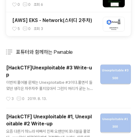
0
0
조회
6
[AWS] EKS - Network(스터디 2주차)
5
0
조회
3
표튜터와 함께하는 Pwnable
분류 전체보기
주요 글 목록
[HackCTF]Unexploitable #3 Write-u
p
글 내용
이번에 풀어볼 문제는 Unexploitalbe #3이다.풀면서 들
었던 생각은 자주자주 풀지않아서 그런지 머리가 굳는 느
낌이다..ㅠ저번에도 그랬지만 어쨌든 풀어서 참 다행이다..
작성시간
3
0
2019. 8. 13.
ㅎㅎ 해당 바이너리는 NX가 걸려있고 Partial RELRO이
다.그러므로 .data, stack, heap 영역에 실행권한이 없으
며Got Overwrite가 가능하다는 것을 알 수 있었다. 우선
[HackCTF] Unexploitable #1, Unexpl
바이너리를 실행시켜보겠다.특정한 문자열이 출력되고나
oitable #2 Write-up
서 사용자로부터 입력을 받고 있었다. IDA를 이용해보니
글 내용
역시나 fgets함수 즉, 사용자로부터 입력을 받는 부분에서
요즘 다른거 하느라 바빠서 진짜 오랜만에 포너블을 풀었