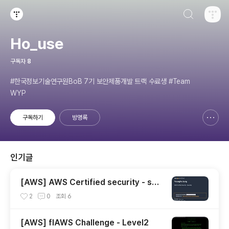
검색하기
티스토리
Ho_use
구독자
8
#한국정보기술연구원BoB 7기 보안제품개발 트랙 수료생 #Team
WYP
구독하기
방명록
신고하기 레이어
열기
인기글
[AWS] AWS Certified security - spe
cialty 자격증 후기(2023.07.09)
2
0
조회
6
[AWS] flAWS Challenge - Level2