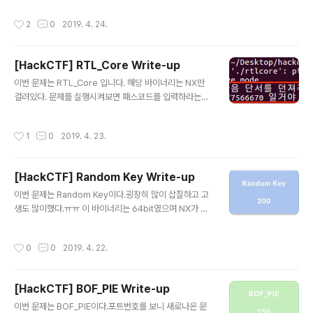
SLR이 걸려있어서계속해서 주소가 바뀌므로 기준으로 ..
제목이 ROP라 그런지 Partial RELRO였다. 즉, Got Ov
작성시간
2
0
2019. 4. 24.
erwrite가 가능했고 NX가 걸려있으므로Stack이나 Hea
p 영역에 실행권한이 없는 상태이다. 우선 문제를 실행시
켜보았다.사용자로부터 입력을 받았고 입력 후에는"Hell
[HackCTF] RTL_Core Write-up
o, World!"라는 문자열을 출력해주었다. 여기까지 진행했
글 내용
을 때 이 입력하는 부분을공략하게 될 것이라고 예측했다.
이번 문제는 RTL_Core 입니다. 해당 바이너리는 NX만
아니나 다를까 굉장히 친절하게도 이 문제에서는대놓고 함
걸려있다. 문제를 실행시켜보면 패스코드를 입력하라는문
수명이 취약한 함수였다ㅋㅋㅋ 해당 함수를 보니 예상한대
자열이 출력된다. 그래서 뭔가 입력해보았는데정답이 아니
로 입력하는 부분이 존재했고버퍼보다 큰 값을 입력할 수
기 때문에 분석을 통해서 정답을 맞춰야했다. IDA를 이용
작성시간
1
0
2019. 4. 23.
있었다. 이 부분..
해서 코드를 보도록 하자.hashcode를 맞춰야 다음단계
로 넘어갈 수 있다. hashcode는 0x0C0D9B0A7 이라
는 것을 확인했다.우리가 입력한 값은 check_passcod
[HackCTF] Random Key Write-up
e함수의 인자로 넘어가고거기서 계산된 값이 바로 위에서
글 내용
찾은 hashcode와 같아야한다. 그럼 check_passcod
이번 문제는 Random Key이다.굉장히 많이 삽질하고 고
e함수를 보도록 하자.동작원리는 간단했다. 기준이되는 메
생도 많이했다.ㅠㅠ 이 바이너리는 64bit였으며 NX가 걸
모리부터 4바이트씩커진 위치의 메모리 위치(+4, +8, +1
려있었다. 프로그램을 실행해보면 아래와 같은 화면이 출
2, +16)의 값을 읽었고그 값들을 계속해서 더한 값이 바로
력된다.무언가 Key값을 입력하도록 되어있는데 맞추지 못
작성시간
0
0
2019. 4. 22.
hash..
해서 "Nah..."가 출력되었다. IDA를 이용해서 소스코드를
보도록하자.v3는 time함수의 return 값을 받고 있는데 ti
me함수는 null을 넘기면1970년 1월 1일 0시 이후 부터
[HackCTF] BOF_PIE Write-up
현재까지 지난 시간을 '초' 단위로 return해준다.(time함
글 내용
수에 null이 아닌 인자값을 준다면 인자값까지 흐른 시간이
이번 문제는 BOF_PIE이다.포트번호를 보니 새로나온 문