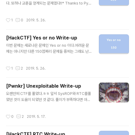
다. 또하나 교훈을 얻게되는 문제였다!!* Thanks to Py0
력값의 길이에는 제한이 없는 것으로 보여진다. 그 뒤,사용
zz1 * 이 문제도 역시 NX와 Partial RELRO를 가지고 있
자가 입력한 문자열중 일부의 길이를 암호화하는 것 같다.
다.그러므로 stack, heap, .data 영역에 실행권한이 없으
마지막으로 다른 text를 암호화할 것인지 물어보고 "Ye
작성시간
1
0
2019. 5. 26.
면서Got Overwrite가 가능하다는 것을 알 수 있다. 문제
s"를 입력하면입력을 계속해서 받고 "No"를..
를 실행시켜보도록 하겠다.RAX, RDI... 등의 register에
값을 입력하는 것으로 보이는Code가 보여진다. 또한 한
[HackCTF] Yes or no Write-up
바퀴를 돌고나니까다시 RAX부터 register 값을 입력받
글 내용
고 있었다. 이번에는 IDA를 이용하여 코드를 보도록 하자!!
이번 문제는 새로나온 문제인 Yes or no 이다.어려운 문
main 함수의 경우 5초의 alarm 함수가 진행되었으며buil
제는 아니지만 다른 150점짜리 문제들 중에는 그래도 난
d 함수를 호출하고 있는 것을 알 수 있었다. < bui..
이도가 있는 것 같다.(그게 아니라면 내가 어렵게 푼 것일지
도.. ㅎㅎ) 해당 문제는 NX가 걸려있고 Partial RELRO이
작성시간
1
2
2019. 5. 26.
다.따라서 Stack, Heap, .data영역에 실행권한이 없으며
Got Overwrite가 가능하다!! 문제를 실행시켜보니 사용
자로부터 입력을 받고 있다.내가 입력한 값이 어떠한 조건
[Pwnkr] Unexploitable Write-up
을 만족하지 못해서인지"Sorry. You can't come with
글 내용
us"라는 출력문을 보여주었다.( 문제 이름도 그렇고 Sho
오랜만에 CTF를 풀었다.ㅎㅎ 앞서 SysROP와 RTC를풀
w me the money인가??.. ) 해당 문제를 IDA로 보기로
었던 것이 도움이 되었던 것 같다. 풀이가 부족하다면 아래
하였다.fgets() 함수로 입력을 받고 문자열을 atoi를 이용
의 링크를 참조하자링크 : SysROP, RTC 처음으로 Pwn
해서 숫자로 바꾸어주..
kr의 Toddler가 아닌 문제를 풀었다는게 기분이 좋다.이
작성시간
0
2
2019. 5. 17.
번 문제는 SysROP와 RTC 그리고 Rax gadget을맞춰
주는 것이 관건인 문제이다. 우선 scp로 바이너리를 가져
오자~~ 문제는 NX가 걸려있고 Partial RELRO이므로St
[HackCTF] RTC Write-up