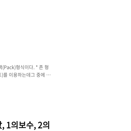
 전류 흐름을 클럭 주파수
수로 표현되는 클럭은 위아래로
한 진폭을 이용하여 PC는
송한다. 하나의 클럭 주기가
래로 진폭이 변하는 동안에0
MHz, GHz)이며 클럭 속
Pack)형식이다. * 존 형
트)를 이용하는데그 중에 반
존 영역은 항상 '1 1 1
값에 대한 2진수 값이 표현된
~15는 A~F를 이용하여 한
현할 경우 10진수의 자릿수
 영역에 나타내게 된다. 다
바이트를 의미한다. 상위
 1의보수, 2의