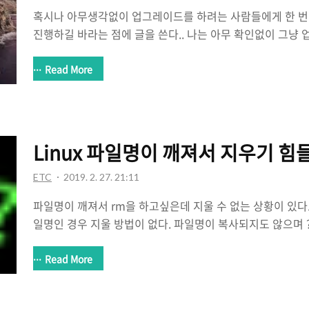
혹시나 아무생각없이 업그레이드를 하려는 사람들에게 한 번
진행하길 바라는 점에 글을 쓴다.. 나는 아무 확인없이 그냥 
돌렸다(분명히 잃은자료가 있겠지..어딘가에?..ㅠㅠ) 맥북을
사용하고 있었다. 아이패드 프로를 구매한 기념으로 Sidec
Read More
에서 카탈리나로 업그레이드를 했는데... VMware Fusion이
다.. 찾아보니 Fusion 11을 사용해야하고 옵션설정을 해줘야한
는데 뭔.. 어쩔 수없이 눈물을 머금고 타임머신기능을 사용했
업날짜는 19년 12월이였고 그 이후에 했던 작업들만 따로 백
Linux 파일명이 깨져서 지우기 힘
론 ..
ETC
2019. 2. 27. 21:11
파일명이 깨져서 rm을 하고싶은데 지울 수 없는 상황이 있다.
일명인 경우 지울 방법이 없다. 파일명이 복사되지도 않으며 
때문이다. 이럴 때 사용하는게 바로 find와 -inum 옵션이다.l
일의 고유번호를 알아낸다음 * find 사용법 *find [찾을 디렉토리
Read More
서부터 검색은 진행한다는 의미로 전체검색한다.. : 현재 디
리까지 검색한다는 의미이다./디렉토리명 : 지정된 디렉토리에서