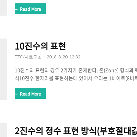
이용하여 PC를 구성하는부품을 작동시키는 신호를 말함 이런
Clock Frequench 또는 클럭 Clock이라고 한다. 주파
Read More
변하게 되는 진폭을 가진 진동이 연속적으로 발생하는데 이러
0 또는 1을 나타내는 비트 단위의 신호를 각각의 장치로 전
지나게 되면 반드시 1개의 비트가 옮겨지며 1초에 1번 위아
이나 1이라는 신호가 다른 장치로 옮겨진다. 클럭의 단위는 Hz(
10진수의 표현
도를 나..
ETC/자료구조
2018. 8. 20. 12:32
10진수의 표현의 경우 2가지가 존재한다. 존(Zone) 형식과 팩(
식10진수 한자리를 표현하는데 있어서 우리는 1바이트(8비
인 4비트는 존 영역으로 나머지 4비트는 수치 영역으로 사용되며
1' 로 표시한다. 수치 영역에는 표현할 10진수의 한 자리의 
Read More
다.4비트로는 당연히 0~15까지의 수를 표현 할 수 있으며 10
자리 수로 표현하게된다. 존 영역은 여러자리의 10진수릂 표
만큼 존 형식을 연결하여 사용하고부호는 최하위 바이트의 존
음은 이해를 돕기위한 존 영역의 예시이다.색깔 하나마다 한
2진수의 정수 표현 방식(부호절대값,
비..