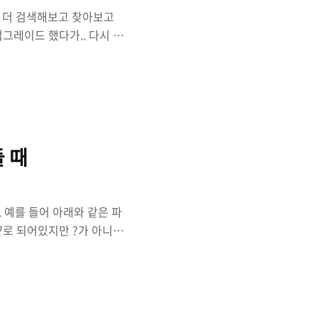
 더 검색해보고 찾아보고
업그레이드 했다가.. 다시 되
 사용하는 유저로 모하비를
ar기능을 이용하기위해 맥북
 맛이 갔다.. 화면이 안나온
다고... 쩝... 당장 써야하
다.. 다행인지 불행인지 백
업 후 진행에 성공했다.. 결
들 때
 예를 들어 아래와 같은 파
?로 되어있지만 ?가 아니기
s -li 명령어를 이용하여 파
경로] [옵션]/ : root에
렉토리를 포함, 하위 디렉토
 검색 -exec