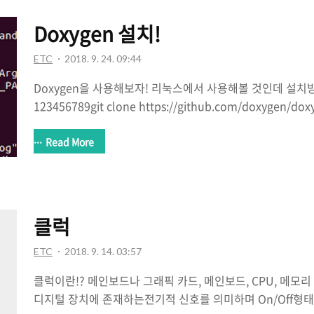
command {} \; : 파일이 검색된 경우, 검색된 파일들에 
용한다.{ } : 검색된 파일들을 의미함, 여러개의 파일이 검색되
Doxygen 설치!
ETC
2018. 9. 24. 09:44
Doxygen을 사용해보자! 리눅스에서 사용해볼 것인데 설치
123456789git clone https://github.com/doxygen/dox
mkdir buildcd buildcmake -G "Unix Makefiles" ..m
과 같이 만약 cmake -G "Unix Makefiles" .. 를 하였는
Read More
get install flexapt-get install bison 위의 명령어로 
으로 Make 할 수 있게 된다. 사용의 편의성을 위하여 GUI도 
install doxygen doxygen-gui 사용법은 간단하..
클럭
ETC
2018. 9. 14. 03:57
클럭이란!? 메인보드나 그래픽 카드, 메인보드, CPU, 메모
디지털 장치에 존재하는전기적 신호를 의미하며 On/Off형