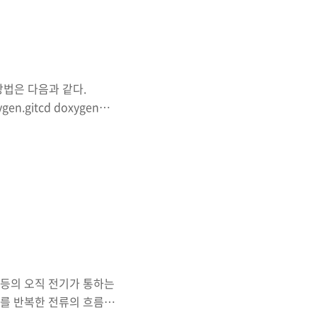
대해 특정명령을 수행할 때 사
면 하나씩 치..
방법은 다음과 같다.
ygen.gitcd doxygen
akemake install 하지만 다음
데 에러가 발생한다면 12apt-
flex와 Bison을 설치하면 정상적
설치해주자!1apt-get
리 등의 오직 전기가 통하는
태를 반복한 전류의 흐름을