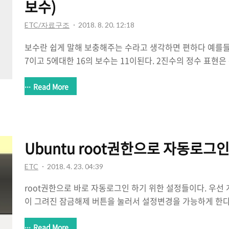
보수)
ETC/자료구조
2018. 8. 20. 12:18
보수란 쉽게 말해 보충해주는 수라고 생각하면 편하다 예를들어
7이고 5에대한 16의 보수는 11이된다. 2진수의 정수 표현은
의 표현너무쉽다~ 최상위 비트 MSB(Most Siginificant 
비트에 표현할 2진수의 값을 넣어주면 끝난다.ex)0 0 0 1 0 1 0 1 =
Read More
-21 * 1의 보수굉장히 간단하다양수는 위의 부호절대값처럼
고싶은 수를 모든비트가 1인 수에서 빼면된다. 2진수를 1
현하면 된다.1바이트를 이용해서 2진수를 표현하는 경우 1의
음과 같다. -21을 1의 보수 형식을 취한다고 하면 1 1 ..
Ubuntu root권한으로 자동로그
ETC
2018. 4. 23. 04:39
root권한으로 바로 자동로그인 하기 위한 설정들이다. 우선
이 그려진 잠금해제 버튼을 눌러서 설정변경을 가능하게 한다
On 해준다. 그렇게 되면 ligthdm.conf 파일이 생성된다. sud
/etc/lightdm/lightdm.conf 경로의 lightdm.conf
Read More