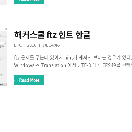
(기존엔 root가 아닌 계정명이 쓰여있음, root로 변경) 이번
사용할 수 있는 설정이다. /usr/share/lightdm/lightdm.con
당파일에 아래와 같이 greeter-show-manual-login=t
면 root로 로그인이 가능함을 알..
해커스쿨 ftz 힌트 한글
ETC
2018. 1. 14. 14:46
ftz 문제를 푸는데 있어서 hint가 깨져서 보이는 경우가 있다. 그
Windows -> Translation 에서 UTF-8 대신 CP949를 
없다면 다른 설정을 해줘야한다. Ctrl + R 로 실행창을 띄운다음
다. 그 뒤 HKEY_CURRENT_USER -> Software -> SimonT
Read More
Sessions -> ftz -> FontCharSet에서 16진수를 81로
해준다.그 후 같은 목록의 LineCodePage에 CP949를 입력
하면 정상으로 작동된다.