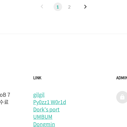
이
다
1
2
전
음
LINK
ADMI
B 7
gilgil
admi
 수료
Py0zz1 W0r1d
Dork's port
UMBUM
Dongmin