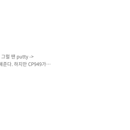
엔 부팅시 처음부터 root를
f.d/50-ubuntu.conf해
rue 를 추가해주자 재부팅해보
럴 땐 putty ->
선택해준다. 하지만 CP949가
 regedit.exe를 실행한
atham -> Putty ->
 바꾸거나 10진수를 129로 수정
해주고 Putty를 다시 접속