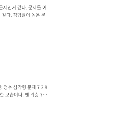
 문제인거 같다. 문제를 어
 같다. 정답률이 높은 문제
든케이스)같은 것이 없는 문
서 낮은거 같다는 생각이 들
 수 있는 것은 idx에 대
의 순번으로 가져는 방법도
. 당연한 이야기지만 여러
이 필요하고 큰 함수 속에
 정수 삼각형 문제 7 3 8
형의 한 모습이다. 맨 위층 7부
내려올 때, 이제까지 선택
 자신의 인접한 대각선의 숫
있다. 이 문제를 푸는 방법
대기의 값 부터 값을 누적해