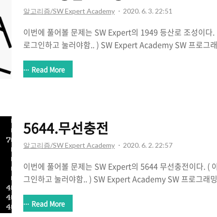
알고리즘/SW Expert Academy
2020. 6. 3. 22:51
이번에 풀어볼 문제는 SW Expert의 1949 등산로 조성이다. (
로그인하고 눌러야함.. ) SW Expert Academy SW 프로
는 다양한 학습 컨텐츠를 확인하세요! swexpertacademy
한 가지를 빼먹어서 테스트 케이스 50개중 48개만 맞았다.. 제엔자
Read More
계인줄 알았는데... 닿을 듯 말 듯하네.. ㅎㅎ 여기서 중요한
데 언제깎아야할지는 생각보다 간단하다. 0. 제일 높은 봉우리를 찾고난 뒤 => 제일 높
은 봉우리 일때만 해당좌표를 시작으로 탐색을 진행한다. => 
진행!! => 그렇지 않으면 c..
5644.무선충전
알고리즘/SW Expert Academy
2020. 6. 2. 22:57
이번에 풀어볼 문제는 SW Expert의 5644 무선충전이다. ( 아
그인하고 눌러야함.. ) SW Expert Academy SW 프로그
다양한 학습 컨텐츠를 확인하세요! swexpertacademy.c
를 풀지 못했다 => 다른분의 블로그를 참조하여 공부함 :
Read More
https://swjeong.tistory.com/162 3시간을 초과했