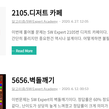
서 진행하되 겹치는 부분은 둘 중 큰 값으로 누적하면 된다 * 1 2 3 4 5 6 7 8 9 10 11 12
13 14 15 16 17 ..
2105.디저트 카페
알고리즘/SW Expert Academy
2020. 6. 27. 12:05
이번에 풀어볼 문제는 SW Expert 2105번 디저트 카페이
간단히 풀리지만 중요한건 역시나 설계이다. 어떻게하면 불
해보고 풀어야한다. SW Expert Academy SW 프로그래
양한 학습 컨텐츠를 확인하세요! swexpertacademy.com 
Read More
을 할 필요가 없다 => 우리가 탐색하는 형태는 마름모 모양
할 수 없다는 것을 인지 2. 항상 탐색의 시작은 아래로만 탐색하면된다
탐색은 왼쪽에서 오른쪽으로, 윗줄부터 아랫줄로 탐색이 진
알겠지만 윗줄에서 탐색한 내용들은 전부 아랫줄에서 위로 탐
5656.벽돌깨기
알고리즘/SW Expert Academy
2020. 6. 12. 00:53
이번문제는 SW Expert의 벽돌깨기이다. 정답률은 60% 
같다.. 난이도가 상당히 높게 느껴졌고 정답률이 크게 의미가 