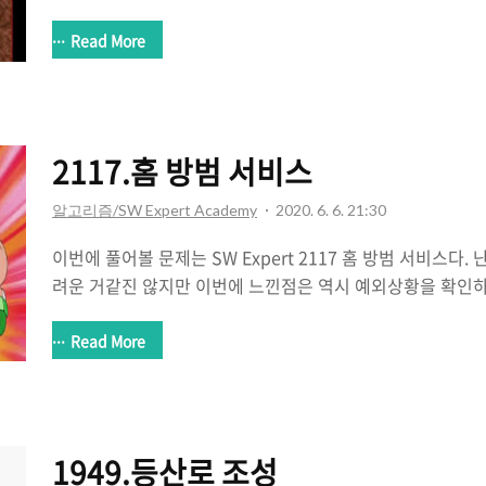
(내가 못하는건가.. 쩝..) 구현은 하나하나씩 필요한 것들을
알겠는데 아직도 구현이 안되는 부분들이 있었다. 그런 부분
Read More
했다. 그럼에도 불구하고 테스크케이스 50개중 47개만 맞았다
check 배열을 초기화하는 순서가 잘못되었다는 것을 알게되
다ㅠ ) SW Expert Academy SW 프로그래밍 역량 강화에
텐츠를 확인하세요! swexpertacademy.com 문제 자체
2117.홈 방범 서비스
움은 ..
알고리즘/SW Expert Academy
2020. 6. 6. 21:30
이번에 풀어볼 문제는 SW Expert 2117 홈 방범 서비스다
려운 거같진 않지만 이번에 느낀점은 역시 예외상황을 확인
이 문제에서 나의 실수는 탐색에 있었다. 이 문제는 전부다 탐
집위주로만 탐색을 했다. 허허허.. 여튼 다시수정했으니 됐지만... 
Read More
SW 프로그래밍 역량 강화에 도움이 되는 다양한 학습 컨텐
swexpertacademy.com 1. 탐색을 언제 끝마칠지 판단
넘어서면 정지 2. 언제 최대값을 가져갈지 생각해야함 => 이
지 않으면 해당 값을 최대치와 비교 3. 탐색하는 좌표에 집이 있
1949.등산로 조성