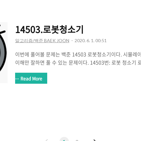
과했다. 1. BC의 범위를 배열에 표시했다. 2. A사용자와 B사용자가 중복되는 구간을 따
로 배열을 만들어 표시했다. 3. 중복구간을 제외한 나머지 구간
실패가 발생한 지점 => 중복구간에서 어떤 BC들이 ..
14503.로봇청소기
알고리즘/백준 BAEK JOON
2020. 6. 1. 00:51
이번에 풀어볼 문제는 백준 14503 로봇청소기이다. 시뮬레
이해만 잘하면 풀 수 있는 문제이다. 14503번: 로봇 청소기
청소하는 영역의 개수를 구하는 프로그램을 작성하시오. 로봇
N×M 크기의 직사각형으로 나타낼 수 있으며, 1×1크기의
Read More
www.acmicpc.net 하지만 제대로 이해못하거나 설계를 
거 또 풀고 푼거 또 풀게된다... 나 역시 1주일전에 풀다가 
후에 다시 푸는데 성공했다(그사이에 늘긴 늘었다보다..) 내
대한 내용이다. 4방향모두 갈곳이 없을 때 청소한 곳을 지나
데 잘못이해해서 후..