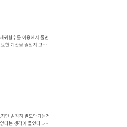
다. 재귀함수를 이용해서 풀면
필요한 계산을 줄일지 고민
밍 역량 강화에 도움이 되는 다
1. 각 모서리 값은 굳이 탐색
이므로 각 모서리는 탐색을
. => Point !! =>
행되는데 그림을 그려보면
색하는 부분과 일치한다..
정도지만 솔직히 말도안되는거
없다는 생각이 들었다...