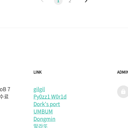
이
다
1
2
전
음
LINK
ADMI
B 7
gilgil
admi
 수료
Py0zz1 W0r1d
Dork's port
UMBUM
Dongmin
말라또