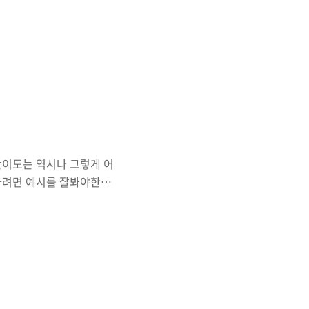
 구현했고 어떻게 푸는 줄은
들은 구글링을 통해서 진행
.. 결국 질문을 올렸고
었다 ( 답변자분 감사합니
 도움이 되는 다양한 학습 컨
는 어렵다는 생각이 들지만 도
. 난이도는 역시나 그렇게 어
하려면 예시를 잘봐야한다.
색을 해봐야 하는데.. 나는
SW Expert Academy
츠를 확인하세요!
해야함 => 서비스 범위가 맵을
득 - 운영비용이 적자가 나
는 경우 => 집 갯수..