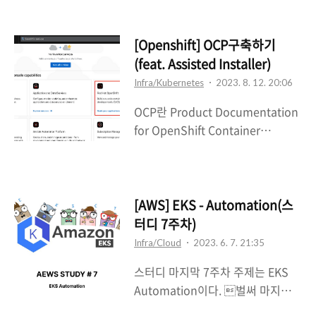
로젝트가 너무 바빠져서..ㅠ(다음기
고 상호동작에 대한 이해가 어려워
회에 꼭!!..) 이번 스터디의 주제는 드
지면서 관리의 어려움이 발생하게되
디어 클라우드 Security이다! 1주차
[Openshift] OCP구축하기
는데 이를 어느정도 해소해줄 수 있
주제는 s3 취약점 및 보안으로 스터
(feat. Assisted Installer)
는 오픈소스이다. 사용자는 sidecar
디 공백기간 동안 클라우드 관련
를 injection하는 것만으로
Infra/Kubernetes
2023. 8. 12. 20:06
wargame들을 풀어본적이 있었다
software 레벨이 아..
OCP란 Product Documentation
(BigIAMchallange, flAWS 등) 그
for OpenShift Container
래서인지 훨씬 수월했고 1주차 과제
Platform 4.13 | Red Hat
는 스터디에서 배운 것들을 활용할
Customer Portal Access Red
수 있는 s3game writeup을 진행하
Hat’s knowledge, guidance,
였다. s3game Writeup S3 Game
and support through your
[AWS] EKS - Automation(스
_ _______ _______ _ __ ( \ (
subscription.
터디 7주차)
____ \|\ /|( ____ \( \ / \ | ( | ( \/| ) (
access.redhat.com 회사에서
|| ( \/| ( \/) ) | | | ..
Infra/Cloud
2023. 6. 7. 21:35
OCP 관련 업무를 맡게되어서 구축
스터디 마지막 7주차 주제는 EKS
해보았다. Openshift Contianer
Automation이다. 벌써 마지막이
Platform의 약자인 OCP는
라니.. 7주가 순식간에 지나갔다. 포
Kubernetes 기반의 Redhat에서