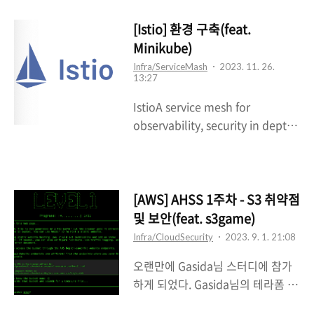
다. Kubestronaut
ProgramRocket-power your
[Istio] 환경 구축(feat.
Kubernetes skills. The
Minikube)
Kubestronaut program
Infra/ServiceMash
2023. 11. 26.
13:27
recognises community leaders
who have consistently invested
IstioA service mesh for
in their ongoing education and
observability, security in depth,
grown their skill level with
and management that speeds
Kubernetes.www.cncf.io 단순히
deployment cycles.istio.io공유
가고 싶었던 회사의 우대사항이어서
목적을 위해 istio 관련 포스팅을 진
처음 알게되고, 찾아보니 마크가 멋
행해보려고 한다나의 환경의 경우
[AWS] AHSS 1주차 - S3 취약점
진 것 같아서 뭐하는데 쓰는건지 알
mac os(M2 pro)에 minikube를
및 보안(feat. s3game)
아봤다가,오토힐링이나 Desired
설치해서 진행하였으며istio는
Infra/CloudSecurity
2023. 9. 1. 21:08
state를 따르는 형태가 ..
1.20, kubernetes 버전은 1.28이
오랜만에 Gasida님 스터디에 참가
다. Istio 사용이유- Istio는
하게 되었다. Gasida님의 테라폼 스
ServiceMash로 MSA 구조상 규
터디도 참가하고 싶었지만.. 요즘 프
모가 커져감에 따라 점점 복잡해지