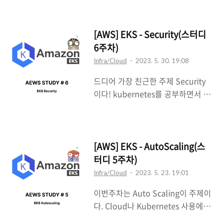
스팅전에 스터디 후기부터 작성해보
만든 서비스이다. kubernetes에 추
려고한다. kubernetes가 재미있어
가적으로 monitoring, logging,
서, kubernetes 보안에 도움이 될
[AWS] EKS - Security(스터디
CI/CD, Service Mesh 등의 운영에
것 같아 신청한 스터디였는데 역시
6주차)
필요하거나 편리한 tool들이 포함되
나 굉장히 많은 도움이 된 것 같다.
어있다. 그렇다면 이제 구축해보자!!
Infra/Cloud
2023. 5. 30. 19:08
(좋은 스터디에 참여할 기회를 주신
As..
드디어 가장 친근한 주제 Security
Gasida님 그리고 CloudNet@팀에
이다! kubernetes를 공부하면서 가
감사드립니다) 구체적으로 어떤점이
장헷갈리고 조금은 복잡하다고 느낄
도움이 되었냐고 한다면... 1. 견문이
수 있었던 인증,인가이다. 인증과 인
넓어졌다. Kubernetes의 Cluster
가에 대한 구분은 굉장히 중요하다
에도 다양한 종류가 있다는 것을 알
고 생각하고 이번주차도 굉장히 알
[AWS] EKS - AutoScaling(스
게되었다. 단순히 On-premise 환
찬 스터디였다:) EKS의 인증과 인가
터디 5주차)
경만 알고 있었다면 관리형
관리형 kubernetes인 EKS에서 인
Kubernetes인 EKS를 처음 마주했
Infra/Cloud
2023. 5. 23. 19:01
증과 인가는 하나의 플랫폼에서 진
을 때 당황스러웠을 것 같다(다행..
이번주차는 Auto Scaling이 주제이
행되지 않는다는 특징이 있다. 바로
ㅎㅎ). 그리고 굉장히 편리한 꿀팁이
다. Cloud나 Kubernetes 사용에
인증은 AWS의 IAM이 인가는
나 ..
있어 굉장히 편리한 기능이다. 나에