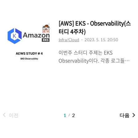
Kubernetes의 RBAC가 담당한다.
게 필요한 리소스를 알아서 Scale
k8s 인증 완벽이해 #1 - X.509
In/Out, Up/Down 해준다는것이
Client Certs 쿠버네티스를 지금까
정말 매력적이였다. 실제 회사에서
[AWS] EKS - Observability(스
지 사용해 오면서 어렴풋이만 인증
클라우드로 서비스를 제공하고 있고
터디 4주차)
서와 토큰을 이용하여 사용자 인증
상당한 트래픽을 발생하고 있다면
을 하는지는 알고 있엇지만 그 이상
Infra/Cloud
2023. 5. 15. 20:50
Auto Scaling은 필수적으로 고려해
다른 방법에 대해서는 자세히 몰랐
이번주 스터디 주제는 EKS
봐야할 기능이며 비용적인 측면으로
었습니다. 쿠버네티스 공인 자
Observability이다. 각종 로그들을
도 이어지기 때문에 정말 정말 중요
coffeewhale.com ..
어떻게 활용하느냐에 따라 운영의
한 기능이라고 생각한다. 실습준비
효율이 달라질 수 있다고 생각하는
한눈에 파악하기 위해 이전에 포스
사람으로써, 이것 저것 많은 기능이
팅했던 여러가지 도구들을 배포해주
존재하는 Kubernetes Cluster 운
었다. ExternalDNS + Grafana +
영에서 가장 중요하면서 필요한 부
Prometheus + EKS Node Viewer
분중 하나라고도 생각한다. 이번주
+ kube-ops-view + AWS LB
이전
1
2
다음
스터디를 진행하면서 익숙한 것만
Controller + Metrics Server#
사용하기 보다는 새롭게 나오는 다
Extern..
양한 편리한 기능들을 많이 알아두