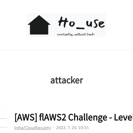
Ho_use
attacker
[AWS] flAWS2 Challenge - Leve
Infra/CloudSecurity
2023. 7. 20. 10:15