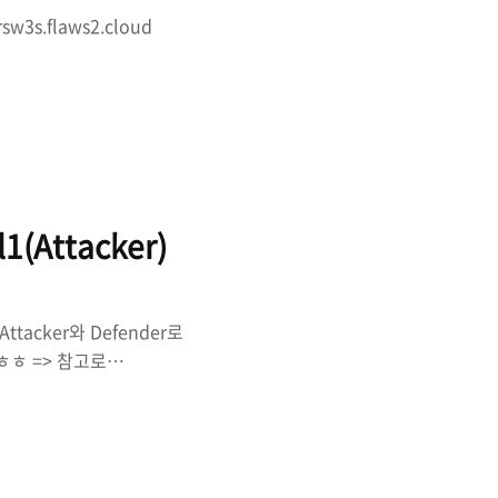
sw3s.flaws2.cloud
ud 문제확인 => 해당 문제에서는
용법을 알려주고 있다. 실제로
iyw.kr => 옹? 이번문제
. 해당 문제와 동일하게
지만 기존에 풀었던 문제처
l1(Attacker)
Attacker와 Defender로
ㅎㅎ => 참고로
lAWS2.cloud
 code를 맞추라는데.. 100자
봐도 경험상 이런문제는 100
lenge때의 경험으로 보았을