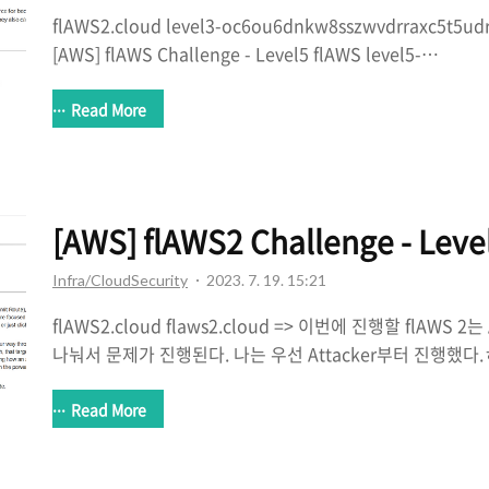
flAWS2.cloud level3-oc6ou6dnkw8sszwvdrraxc5t5udr
[AWS] flAWS Challenge - Level5 flAWS level5-
d2891f604d2061b6977c2481b0c8333e.flaws.clo
그저 HTTP proxy 역할만하는 EC2를 sample로 주고 사
Read More
proxy인지 테스트 해보았고 진짜 단순한 proxy xn--vj5b11b
는 기존에 flaws-1에서 풀었던 Level5와 비슷한 문제이다
Proxy만 하나 제시해준다. 그외에 별다른 힌트는 주지않았
럼 뭔가 내부에 접근가능한 요청..
[AWS] flAWS2 Challenge - Leve
Infra/CloudSecurity
2023. 7. 19. 15:21
flAWS2.cloud flaws2.cloud => 이번에 진행할 flAWS 2는 
나눠서 문제가 진행된다. 나는 우선 Attacker부터 진행했다.
2023.07.20 기준 Attacker 문제는 총 3문제이다. 문제확인 f
level1.flaws2.cloud => 다음 Level로 가기위해서는 PIN
Read More
리만큼 기니까 brute forcing은 꿈도 꾸지말라고 한다. 딱
자리를 다때려맞추는건 아닐 것 같다. 그리고 BigIAM chal