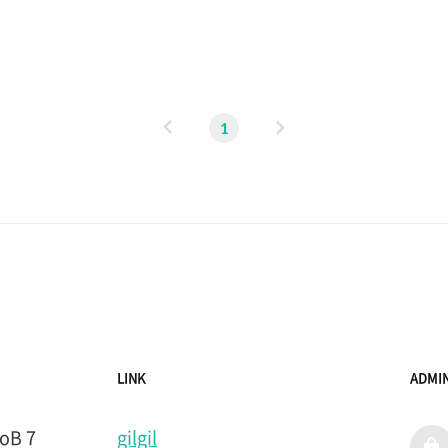
때 이런 문제는 웹페이지를 잘 살펴보아야한다. 따라서 웹이
떻게 구성되어있는지 스윽 훑어보..
이
다
1
전
음
LINK
ADMI
B 7
gilgil
admi