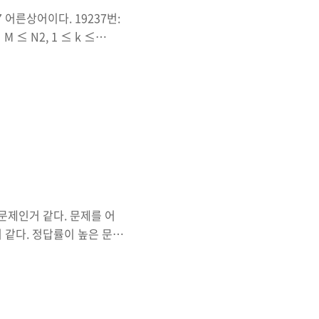
어른상어이다. 19237번:
M ≤ N2, 1 ≤ k ≤
다. 0은 빈칸이고, 0이 아
net 예전에 아기상어라는 문
다. 그 중 어른상어의 문
 거같다. 시간이 좀 오래걸
다. 다만 예외처리까지 설계
청소기 문제..
 문제인거 같다. 문제를 어
 같다. 정답률이 높은 문제
든케이스)같은 것이 없는 문
서 낮은거 같다는 생각이 들
 수 있는 것은 idx에 대
의 순번으로 가져는 방법도