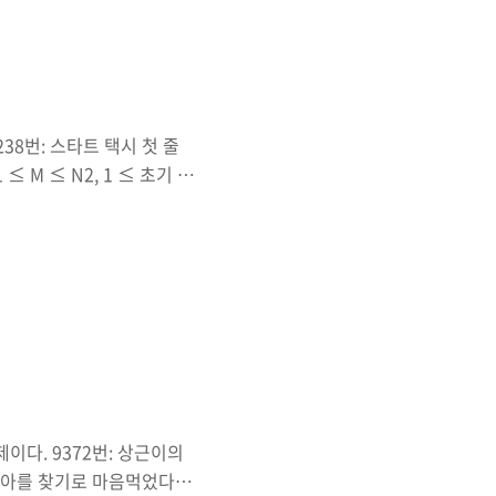
. 당연한 이야기지만 여러
이 필요하고 큰 함수 속에
38번: 스타트 택시 첫 줄
 ≤ M ≤ N2, 1 ≤ 초기 연
 초기 연료의 양을 넘어서 충전
문제로 역시나 시뮬레이션이다.
 이 문제를 다 구현하고 시
나를 읽어놓고 구현하다가 까
우선이다" 라는 조건이다.. )
이다. 9372번: 상근이의
아를 찾기로 마음먹었다.