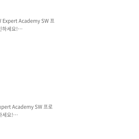
xpert Academy SW 프
인하세요!
 문제 중에 문제가 가장 애매하
기 때문에 어떻게 풀어아햐
를 처음 읽어보면 어떤 부분
귀함수를 연습하기에는 괜찮은
 이 문제는 결론적으로 조합
이 들어가있다. 1. 음식A
ert Academy SW 프로
하세요!
는 사람마다 다르겠지만 쉬운
태들을 정확하게 구현하기만
 해당 파이프가 주어졌을 때