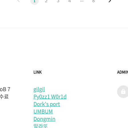
이
다
1
2
3
4
···
6
전
음
LINK
ADMI
B 7
gilgil
admi
 수료
Py0zz1 W0r1d
Dork's port
UMBUM
Dongmin
말라또