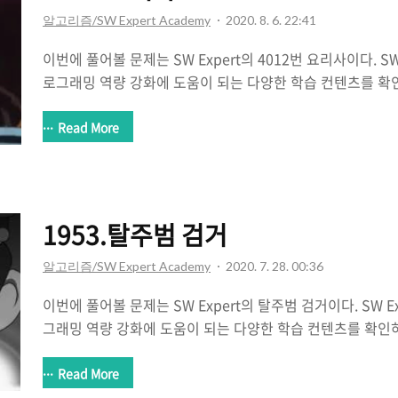
알고리즘/SW Expert Academy
2020. 8. 6. 22:41
이번에 풀어볼 문제는 SW Expert의 4012번 요리사이다. SW E
로그래밍 역량 강화에 도움이 되는 다양한 학습 컨텐츠를 확
swexpertacademy.com 지금까지 풀었던 SW Expert
게 출제된 거 같다. 그 이유는 식재료에 대한 중복내용이 없
Read More
는건지 확실하지 않다고 느꼈기 때문이다. 하여튼 간에 문제
이 애매한지 느낄 수 있을 것이다. 애매한 부분만 빼면 재
문제인 거 같다 => 나는 재귀를 잘못해서 조금 골치아팠다..
문제이다. 결국 시너지를 만들어 내기 위함인데 두 가지의 조합
1953.탈주범 검거
와 B에 대..
알고리즘/SW Expert Academy
2020. 7. 28. 00:36
이번에 풀어볼 문제는 SW Expert의 탈주범 검거이다. SW Exp
그래밍 역량 강화에 도움이 되는 다양한 학습 컨텐츠를 확인
swexpertacademy.com 이러한 유형의 문제의 난이도
편에 속한다고 생각한다. 그 이유는 문제에서 요구하는 형
Read More
하면 되기 때문이다. 이번 문제에서도 별다른 고민없이 그저