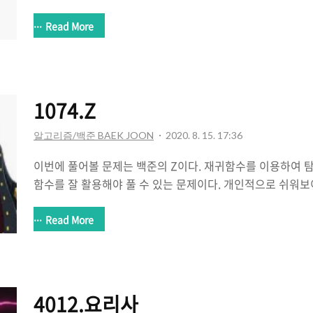
하지만 상근이는 새로운 비행기를 무서워하기 때문에, 최대한
고 국가들을 이동하려� www.acmicpc.net Spanning T
Read More
는 문제이며 최소 신장 트리(MInimum Spanning Tree)
Spanning Tree : 방향이 없는 그래프에서 모든 정점들
없는 형태를 의미한다. => 만약 이와 같은 상황에서 가중치
이용하여 연결하는 경우를 최소 신장 트리라고 한다. 이 문제를
1074.Z
알고리즘/백준 BAEK JOON
2020. 8. 15. 17:36
이번에 풀어볼 문제는 백준의 Z이다. 재귀함수를 이용하여 
함수를 잘 활용해야 풀 수 있는 문제이다. 개인적으로 쉬워
고 느꼈다. 이런 문제를 잘풀어야하는데.. 흑흑.. 1074번: Z
2^N * 2^N 크기이다)을 Z모양으로 탐색하려고 한다. 예를 들
Read More
오른쪽 위칸, 왼쪽 아래칸, 오른쪽 아래칸 순서대로 방문하면 
�� www.acmicpc.net 이 문제를 푸는 포인트는 두 가지
을 통해 굳이 확인할 필요없는 탐색 순번은 그 카운트 만큼 더
해서 탐색하되 크기에 상관없이 이러한 탐색이 진행되도로 재
4012.요리사
다 ..