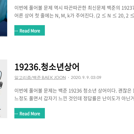
이번에 풀어볼 문제 역시 따끈따끈한 최신문제 백준의 19237 
어른 상어 첫 줄에는 N, M, k가 주어진다. (2 ≤ N ≤ 20, 2 ≤ 
1,000) 그 다음 줄부터 N개의 줄에 걸쳐 격자의 모습이 주어진
닌 수 x는 x번 상어가 들어있는 칸을 의미 www.acmicpc.
Read More
제를 푼적이 있는데 백준에 어른상어와 청소년상어가 추가되었
제이다. 난이도는 복잡한 구현만 해결하면 충분히 풀 수 있는
렸지만 큰 틀(완성직전)까지는 나쁘지않은 시간이 걸린거 같
하는 힘은 아직 부족한거 같다. 이 문제는 왜인지 모르게 로봇
19236.청소년상어
알고리즘/백준 BAEK JOON
2020. 9. 9. 03:09
이번에 풀어볼 문제는 백준 19236 청소년 상어이다. 괜찮은
느정도 풀면서 갑자기 느낀 것인데 정답률은 난이도가 아닌거
들은 구현만 제대로하면 다른 예외처리 같은 것이나 함정(히
제라 정답률이 높고 낮은 문제들은 함정(히든케이스)가 있어
Read More
었다. 여튼 이 문제는 시뮬레이션 문제이다. 이 문제에서 얻어갈
한 내용을 굳이 구조체의 변수로 가져가는 것이 아니라 배열