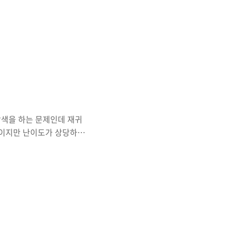
 적은 종류의 비행기를 타
ree에 대해서 공부할 수 있
까지 공부할 수 있었다.
을 연결함과 동시에 순환경로가
가 포함되고 최소 가중치만을
 잘 읽어보면 일단 최소 ..
탐색을 하는 문제인데 재귀
보이지만 난이도가 상당하다
 한수는 2차원 배열 (항상
어, 2*2배열을 왼쪽 위칸,
Z모양이다. 만약, 2차원
이다. 1. 재귀함수에서 조건
해주고 넘어가기 2. 4등분
귀함수를 짤 수 있어야 한