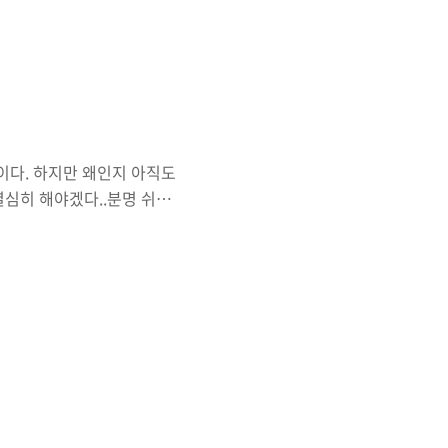
 굉장히 쉽게 풀 수 있는
 주어졌을 때, 탈주범이 갈
때문에 따로 설명은 생략하도
편이다. 하지만 왜인지 아직도
 열심히 해야겠다..분명 쉬운
역량 강화에 도움이 되는 다양한
32 33 34 35 36 37 38 39
rning(disable:4996)