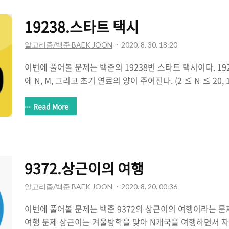
괜찮은 방법이다. 그리고 함수 로직의 순번에 대한 내용이다
함수들을 구현해야할 때는 큰 함수와 작은 함수에 대한 구별
19238.스타트 택시
작은 함수가 들어가도록 구현하는..
알고리즘/백준 BAEK JOON
2020. 8. 30. 18:20
이번에 풀어볼 문제는 백준의 19238번 스타트 택시이다. 192
에 N, M, 그리고 초기 연료의 양이 주어진다. (2 ≤ N ≤ 20, 1
료 ≤ 500,000) 연료는 무한히 많이 담을 수 있기 때문에,
될 수도 있다. 다 www.acmicpc.net 제일 최근에 나온 
Read More
난이도는 19%라고 나와있지만 함정만 잘피하면 풀 수 있다.
간을 어느정도 잡아먹었는데.. 그 이유는.. 문제의 조건 하
먹었다. ( "최단 거리가 같은 경우 가로, 세로 좌표가 작은게 
항상 조건들은 잘 적어 놓고 빼먹지 말자!!! 함정은..
9372.상근이의 여행
알고리즘/백준 BAEK JOON
2020. 8. 20. 00:36
이번에 풀어볼 문제는 백준 9372의 상근이의 여행이라는 문제
여행 문제 상근이는 겨울방학을 맞아 N개국을 여행하면서 자