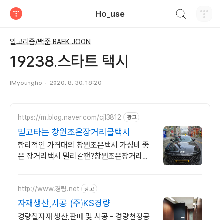
검색하기
Ho_use
티스토리
알고리즘/백준 BAEK JOON
19238.스타트 택시
IMyoungho
2020. 8. 30. 18:20
https://m.blog.naver.com/cjl3812
광고
믿고타는 창원조은장거리콜택시
합리적인 가격대의 창원조은택시 가성비 좋
은 장거리택시 멀리갈땐?창원조은장거리콜
택시
http://www.경량.net
광고
자재생산,시공 (주)KS경량
경량철자재 생산,판매 및 시공 - 경량천정공