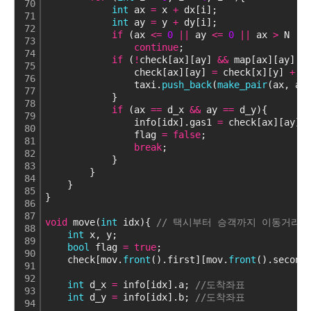
70
int
 ax 
=
 x 
+
 dx[i];
71
int
 ay 
=
 y 
+
 dy[i];
72
if
 (ax 
<
=
0
|
|
 ay 
<
=
0
|
|
 ax 
>
 N 
|
|
73
continue
;
74
if
 (
!
check[ax][ay] 
&
&
 map[ax][ay] 
=
75
                check[ax][ay] 
=
 check[x][y] 
+
1
76
                taxi.
push_back
(
make_pair
(ax, ay
77
            }
78
if
 (ax 
=
=
 d_x 
&
&
 ay 
=
=
 d_y){
79
                info[idx].gas1 
=
 check[ax][ay]
-
80
                flag 
=
false
;                  
81
break
;
82
            }
83
        }
84
    }
85
}
86
87
void
 move(
int
 idx){ 
// 택시부터 승객까지 이동거리(
88
int
 x, y;
89
bool
 flag 
=
true
;
90
    check[mov.
front
().first][mov.
front
().second
91
92
int
 d_x 
=
 info[idx].a; 
//도착좌표
93
int
 d_y 
=
 info[idx].b; 
//도착좌표
94