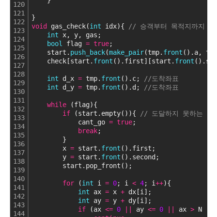
    }
120
121
}
122
void
 gas_check(
int
 idx){ 
// 승객부터 목적지까지 이
123
int
 x, y, gas;
124
bool
 flag 
=
true
;
125
    start.
push_back
(
make_pair
(tmp.
front
().a, tm
126
    check[start.
front
().first][start.
front
().se
127
128
int
 d_x 
=
 tmp.
front
().c; 
//도착좌표
129
int
 d_y 
=
 tmp.
front
().d; 
//도착좌표
130
131
while
 (flag){
132
if
 (start.empty()){ 
// 도달하지 못하는 경
133
            cant_go 
=
true
;
134
break
;
135
        }
136
        x 
=
 start.
front
().first;
137
        y 
=
 start.
front
().second;
138
        start.pop_front();
139
140
for
 (
int
 i 
=
0
; i 
<
4
; i
+
+
){
141
int
 ax 
=
 x 
+
 dx[i];
142
int
 ay 
=
 y 
+
 dy[i];
143
if
 (ax 
<
=
0
|
|
 ay 
<
=
0
|
|
 ax 
>
 N 
|
|
144