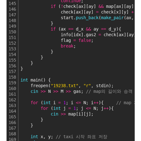
continue
;
145
if
 (
!
check[ax][ay] 
&
&
 map[ax][ay] 
=
146
                check[ax][ay] 
=
 check[x][y] 
+
1
147
                start.
push_back
(
make_pair
(ax, a
148
            }
149
if
 (ax 
=
=
 d_x 
&
&
 ay 
=
=
 d_y){
150
                info[idx].gas2 
=
 check[ax][ay]
-
151
                flag 
=
false
;
152
break
;
153
            }
154
        }
155
    }
156
}
157
158
int
 main() {
159
    freopen(
"19238.txt"
, 
"r"
, stdin);
160
cin
>
>
 N 
>
>
 M 
>
>
 gas; 
// map의 길이와 승객 
161
162
for
 (
int
 i 
=
1
; i 
<
=
 N; i
+
+
){     
// map 저
163
for
 (
int
 j 
=
1
; j 
<
=
 N; j
+
+
){
164
cin
>
>
 map[i][j];
165
        }
166
    }
167
168
int
 x, y; 
// taxi 시작 좌표 저장
169