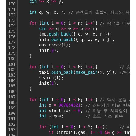
cin
>
>
 x 
>
>
 y;
170
171
int
 q, w, e, r; 
// 승객들의 출발지 좌표와 목적
172
173
for
 (
int
 i 
=
0
; i 
<
 M; i
+
+
){ 
// 승객을 태우
174
cin
>
>
 q 
>
>
 w 
>
>
 e 
>
>
 r;
175
        tmp.
push_back
({ q, w, e, r });
176
        info.
push_back
({ q, w, e, r });
177
        gas_check(i);
178
        init(
0
);
179
    }
180
181
for
 (
int
 i 
=
0
; i 
<
 M; i
+
+
){         
// 승
182
        taxi.
push_back
(
make_pair
(x, y)); 
//택시
183
        search(i);
184
        init(
1
);
185
    }
186
187
for
 (
int
 t 
=
0
; t 
<
 M; t
+
+
){ 
// 택시 운행 시
188
int
 g 
=
987654321
; 
// 최단거리 비교 변수
189
int
 start_idx 
=
0
; 
// 이동 후 시작점이 될
190
int
 w_gas;         
// 소모 가스 변수
191
192
for
 (
int
 i 
=
0
; i 
<
 M; i
+
+
){     
// 어
193
if
 (info[i].gas1 
!
=
-
1
&
&
 g 
>
=
 info
194