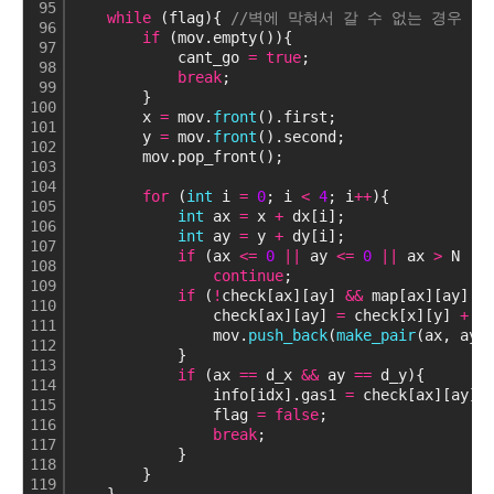
95
while
 (flag){ 
//벽에 막혀서 갈 수 없는 경우
96
if
 (mov.empty()){ 
97
            cant_go 
=
true
;
98
break
;
99
        }
100
        x 
=
 mov.
front
().first;
101
        y 
=
 mov.
front
().second;
102
        mov.pop_front();
103
104
for
 (
int
 i 
=
0
; i 
<
4
; i
+
+
){
105
int
 ax 
=
 x 
+
 dx[i];
106
int
 ay 
=
 y 
+
 dy[i];
107
if
 (ax 
<
=
0
|
|
 ay 
<
=
0
|
|
 ax 
>
 N 
|
|
108
continue
;
109
if
 (
!
check[ax][ay] 
&
&
 map[ax][ay] 
=
110
                check[ax][ay] 
=
 check[x][y] 
+
1
111
                mov.
push_back
(
make_pair
(ax, ay)
112
            }
113
if
 (ax 
=
=
 d_x 
&
&
 ay 
=
=
 d_y){
114
                info[idx].gas1 
=
 check[ax][ay] 
115
                flag 
=
false
;
116
break
;
117
            }
118
        }
119