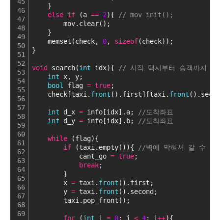
45
    }
46
else
if
 (a 
=
=
2
){ 
// mov init();
47
        mov.clear();
48
    }
49
    memset(check, 
0
, 
sizeof
(check));
50
}
51
52
void
 search(
int
 idx){ 
// 시작 택시부터 승객까지 이
53
int
 x, y;
54
bool
 flag 
=
true
; 
55
    check[taxi.
front
().first][taxi.
front
().seco
56
57
int
 d_x 
=
 info[idx].a; 
//도착좌표
58
int
 d_y 
=
 info[idx].b; 
//도착좌표
59
60
while
 (flag){
61
if
 (taxi.empty()){ 
//벽에 막혀서 갈 수 없
62
            cant_go 
=
true
;
63
break
;
64
        }
65
        x 
=
 taxi.
front
().first;
66
        y 
=
 taxi.
front
().second;
67
        taxi.pop_front();
68
69
for
 (
int
 i 
=
0
; i 
<
4
; i
+
+
){