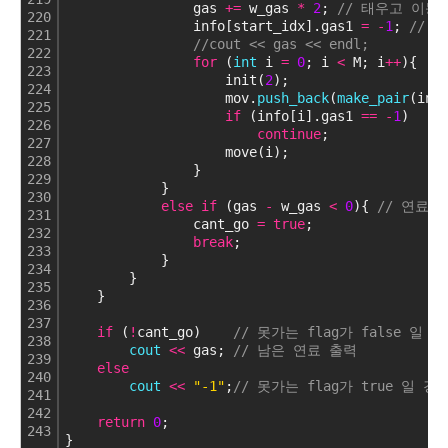
                gas 
+
=
 w_gas 
*
2
; 
// 태우고 이동
220
                info[start_idx].gas1 
=
-
1
; 
// 
221
//cout << gas << endl;
222
for
 (
int
 i 
=
0
; i 
<
 M; i
+
+
){   
223
                    init(
2
);
224
                    mov.
push_back
(
make_pair
(inf
225
if
 (info[i].gas1 
=
=
-
1
)    
226
continue
;
227
                    move(i);                   
228
                }
229
            }
230
else
if
 (gas 
-
 w_gas 
<
0
){ 
// 연료
231
                cant_go 
=
true
;
232
break
;
233
            }
234
        }
235
    }
236
237
if
 (
!
cant_go)    
// 못가는 flag가 false 일 
238
cout
<
<
 gas; 
// 남은 연료 출력
239
else
240
cout
<
<
"-1"
;
// 못가는 flag가 true 일 경
241
242
return
0
;
243
}