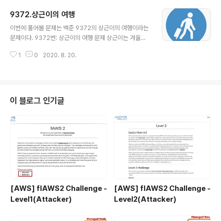
다. 이해가 안간다면 코드를 보거나 그림을 그려서 공부해
9372.상근이의 여행
보자 1197번: 최소 스패닝 트리 첫째 줄에 정점의 개수 V(1
글 내용
≤ V ≤ 10,000)와 간선의 개수 E(1 ≤ E ≤ 100,000)가 주
이번에 풀어볼 문제는 백준 9372의 상근이의 여행이라는
어진다. 다음 E개의 줄에는 각 간선에 대한 정보를 나타내
문제이다. 9372번: 상근이의 여행 문제 상근이는 겨울방
는 세 정수 A, B, C가 주어진다. 이는 A번 정점과 B번 정점
학을 맞아 N개국을 여행하면서 자아를 찾기로 마음먹었다.
이 � www.acmicpc.net 이 문제는 크루스칼 알고리즘
1
0
2020. 8. 20.
하지만 상근이는 새로운 비행기를 무서워하기 때문에, 최
과 프림 알고리즘으로 풀이할 수 있다. 크루스칼 ..
대한 적은 종류의 비행기를 타고 국가들을 이동하려� w
ww.acmicpc.net Spanning Tree에 대해서 공부할 수
있는 문제이며 최소 신장 트리(MInimum Spanning Tre
e)까지 공부할 수 있었다. Spanning Tree : 방향이 없는
이 블로그 인기글
그래프에서 모든 정점들을 연결함과 동시에 순환경로가 없
는 형태를 의미한다. => 만약 이와 같은 상황에서 가중치가
포함되고 최소 가중치만을 이용하여 연결하는 경우를 최소
신장 트리라고 한다. 이 문제를 잘 읽어보면 일단 최소 ..
[AWS] flAWS2 Challenge -
[AWS] flAWS2 Challenge -
Level1(Attacker)
Level2(Attacker)