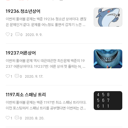
19236.청소년상어
글 내용
이번에 풀어볼 문제는 백준 19236 청소년 상어이다. 괜찮
은 문제인거 같다. 문제를 어느정도 풀면서 갑자기 느낀 것
인데 정답률은 난이도가 아닌거 같다. 정답률이 높은 문제
2
0
2020. 9. 9.
들은 구현만 제대로하면 다른 예외처리 같은 것이나 함정
(히든케이스)같은 것이 없는 문제라 정답률이 높고 낮은 문
제들은 함정(히든케이스)가 있어서 낮은거 같다는 생각이
19237.어른상어
들었다. 여튼 이 문제는 시뮬레이션 문제이다. 이 문제에서
글 내용
얻어갈 수 있는 것은 idx에 대한 내용을 굳이 구조체의 변
이번에 풀어볼 문제 역시 따끈따끈한 최신문제 백준의 19
수로 가져가는 것이 아니라 배열의 순번으로 가져는 방법
237 어른상어이다. 19237번: 어른 상어 첫 줄에는 N, M,
도 괜찮은 방법이다. 그리고 함수 로직의 순번에 대한 내용
k가 주어진다. (2 ≤ N ≤ 20, 2 ≤ M ≤ N2, 1 ≤ k ≤ 1,00
이다. 당연한 이야기지만 여러 함수들을 구현해야할 때는
1
0
2020. 9. 17.
0) 그 다음 줄부터 N개의 줄에 걸쳐 격자의 모습이 주어진
큰 함수와 작은 함수에 대한 구별이 필요하고 큰 함수 속에
다. 0은 빈칸이고, 0이 아닌 수 x는 x번 상어가 들어있는
작은 함수가 들어가도록 구현하는..
칸을 의미 www.acmicpc.net 예전에 아기상어라는 문제
1197.최소 스패닝 트리
를 푼적이 있는데 백준에 어른상어와 청소년상어가 추가되
글 내용
었다. 그 중 어른상어의 문제이다. 난이도는 복잡한 구현만
이번에 풀어볼 문제는 백준 1197번 최소 스패닝 트리이다.
해결하면 충분히 풀 수 있는 거같다. 시간이 좀 오래걸렸지
이전 포스팅에서 스패닝 트리를 공부했다면 이번에는 간선
만 큰 틀(완성직전)까지는 나쁘지않은 시간이 걸린거 같다.
에 가중치가 들어있어서 최소한의 간선으로 연결하되, 가
다만 예외처리까지 설계하는 힘은 아직 부족한거 같다. 이
1
0
2020. 8. 20.
중치도 최소로 진행하는 최소 스패닝 트리 문제를 풀어보
문제는 왜인지 모르게 로봇청소기 문제..
았다. 직접 구현하는 방법에 대해서 공부할 수 있는 문제이