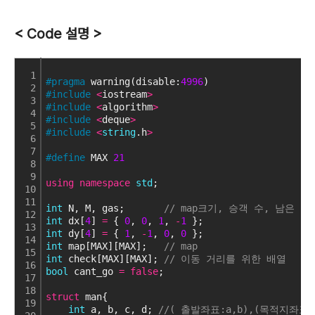
< Code 설명 >
1
#pragma
 warning(disable:
4996
)
2
#include
<
iostream
>
3
#include
<
algorithm
>
4
#include
<
deque
>
5
#include
<
string
.h
>
6
7
#define
 MAX 
21
8
9
using
namespace
std
;
10
11
int
 N, M, gas;       
// map크기, 승객 수, 남은 연
12
int
 dx[
4
] 
=
 { 
0
, 
0
, 
1
, 
-
1
 };
13
int
 dy[
4
] 
=
 { 
1
, 
-
1
, 
0
, 
0
 };
14
int
 map[MAX][MAX];   
// map
15
int
 check[MAX][MAX]; 
// 이동 거리를 위한 배열
16
bool
 cant_go 
=
false
;
17
18
struct
 man{
19
int
 a, b, c, d; 
//( 출발좌표:a,b),(목적지좌표: