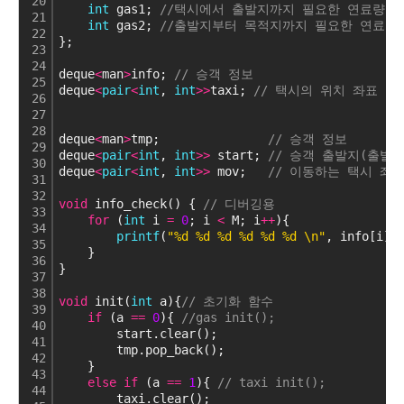
20
int
 gas1; 
//택시에서 출발지까지 필요한 연료량
21
int
 gas2; 
//출발지부터 목적지까지 필요한 연료량
22
};
23
24
deque
<
man
>
info; 
// 승객 정보
25
deque
<
pair
<
int
, 
int
>
>
taxi; 
// 택시의 위치 좌표
26
27
28
deque
<
man
>
tmp;               
// 승객 정보
29
deque
<
pair
<
int
, 
int
>
>
 start; 
// 승객 출발지(출발
30
deque
<
pair
<
int
, 
int
>
>
 mov;   
// 이동하는 택시 좌
31
32
void
 info_check() { 
// 디버깅용
33
for
 (
int
 i 
=
0
; i 
<
 M; i
+
+
){
34
printf
(
"%d %d %d %d %d %d \n"
, info[i].
35
    }
36
}
37
38
void
 init(
int
 a){
// 초기화 함수
39
if
 (a 
=
=
0
){ 
//gas init();
40
        start.clear();
41
        tmp.pop_back();
42
    }
43
else
if
 (a 
=
=
1
){ 
// taxi init();
44
        taxi.clear();