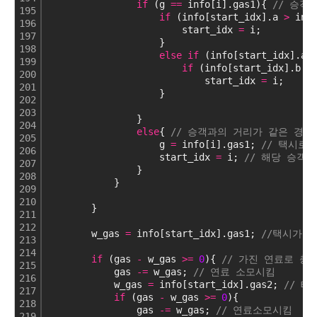
if
 (g 
=
=
 info[i].gas1){ 
// 승객
195
if
 (info[start_idx].a 
>
 inf
196
                        start_idx 
=
 i;
197
                    }
198
else
if
 (info[start_idx].a 
199
if
 (info[start_idx].b 
>
200
                            start_idx 
=
 i;
201
                    }
202
203
                }
204
else
{ 
// 승객과의 거리가 같은 경우
205
                    g 
=
 info[i].gas1; 
// 택시로
206
                    start_idx 
=
 i; 
// 해당 승객의
207
                }
208
            }
209
210
        }
211
212
        w_gas 
=
 info[start_idx].gas1; 
//택시가 
213
214
if
 (gas 
-
 w_gas 
>
=
0
){ 
// 가진 연료로 충
215
            gas 
-
=
 w_gas; 
// 연료 소모시킴
216
            w_gas 
=
 info[start_idx].gas2; 
// 
217
if
 (gas 
-
 w_gas 
>
=
0
){
218
                gas 
-
=
 w_gas; 
// 연료소모시킴
219