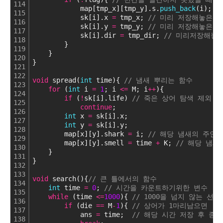
114
            map[tmp_x][tmp_y].s.
push_back
(i); 
/
115
            sk[i].x 
=
 tmp_x; 
// 미리 저장해놓은 
116
            sk[i].y 
=
 tmp_y; 
// 미리 저장해놓은 
117
            sk[i].dir 
=
 tmp_dir; 
// 미리저장해놓
118
        }
119
    }
120
}
121
122
void
 spread(
int
 time){ 
// 냄새 뿌리는 함수
123
for
 (
int
 i 
=
1
; i 
<
=
 M; i
+
+
){ 
124
if
 (
!
sk[i].life) 
// 죽은 상어 탐색 제외
125
continue
;
126
int
 x 
=
 sk[i].x;
127
int
 y 
=
 sk[i].y;
128
        map[x][y].shark 
=
 i; 
// 해당 냄새의 주인 
129
        map[x][y].smell 
=
 time 
+
 K; 
// 해당 냄새
130
    }
131
}
132
133
void
 search(){
// 큰 틀에서의 함수
134
int
 time 
=
0
; 
// 시간을 카운트하기위한 변수
135
while
 (time 
<
=
1000
){ 
// 1000을 넘지 않는 선
136
if
 (die 
=
=
 M
-
1
){ 
// 상어가 1마리남으면
137
            ans 
=
 time;  
// 해당 시간 저장 후 종료
138