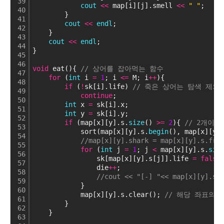
39
cout
<
<
 map[i][j].smell 
<
<
" "
;
40
        }
41
cout
<
<
endl
;
42
    }
43
cout
<
<
endl
;
44
}
45
46
void
 eat(){ 
// 상어를 잡아먹는 함수
47
for
 (
int
 i 
=
1
; i 
<
=
 M; i
+
+
){
48
if
 (
!
sk[i].life) 
// 죽은 상어는 탐색 제외
49
continue
;
50
int
 x 
=
 sk[i].x;
51
int
 y 
=
 sk[i].y;
52
if
 (map[x][y].s.
size
() 
>
=
2
){ 
// 2개이
53
            sort(map[x][y].s.
begin
(), map[x][y]
54
//map[x][y].shark = map[x]
55
for
 (
int
 j 
=
1
; j 
<
 map[x][y].s.
siz
56
                sk[map[x][y].s[j]].life 
=
false
57
                die
+
+
;                         
58
//cout << "[-] "<< map[x][y].s[
59
            }
60
            map[x][y].s.clear(); 
// 해당 좌표의
61
        }
62
    }
63