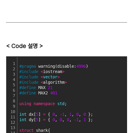
< Code 설명 >
1
#pragma
 warning(disable:
4996
)
2
#include
<
iostream
>
3
#include
<
vector
>
4
#include
<
algorithm
>
5
#define
 MAX 
21
6
#define
 MAX2 
401
7
8
using
namespace
std
;
9
10
int
 dx[
5
] 
=
 { 
0
, 
-
1
, 
1
, 
0
, 
0
 };
11
int
 dy[
5
] 
=
 { 
0
, 
0
, 
0
, 
-
1
, 
1
 };
12
13
struct
 shark{