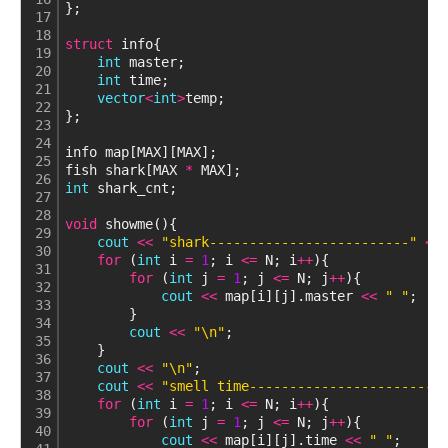
};
17
18
struct
 info{
19
int
 master;
20
int
 time;
21
vector
<
int
>
temp;
22
};
23
24
info map[MAX][MAX];
25
fish shark[MAX 
*
 MAX];
26
int
 shark_cnt;
27
28
void
 showme(){
29
cout
<
<
"shark-------------------------"
<
<
30
for
 (
int
 i 
=
1
; i 
<
=
 N; i
+
+
){
31
for
 (
int
 j 
=
1
; j 
<
=
 N; j
+
+
){
32
cout
<
<
 map[i][j].master 
<
<
" "
;
33
        }
34
cout
<
<
"\n"
;
35
    }
36
cout
<
<
"\n"
;
37
cout
<
<
"smell time------------------------
38
for
 (
int
 i 
=
1
; i 
<
=
 N; i
+
+
){
39
for
 (
int
 j 
=
1
; j 
<
=
 N; j
+
+
){
40
cout
<
<
 map[i][j].time 
<
<
" "
;