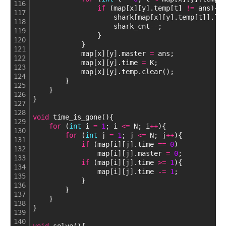
116
if
 (map[x][y].temp[t] 
!
=
 ans){
117
                    shark[map[x][y].temp[t]].li
118
                    shark_cnt
-
-
;
119
                }
120
            }
121
            map[x][y].master 
=
 ans;
122
            map[x][y].time 
=
 K;
123
            map[x][y].temp.clear();
124
        }
125
    }
126
}
127
128
void
 time_is_gone(){
129
for
 (
int
 i 
=
1
; i 
<
=
 N; i
+
+
){
130
for
 (
int
 j 
=
1
; j 
<
=
 N; j
+
+
){
131
if
 (map[i][j].time 
=
=
0
)
132
                map[i][j].master 
=
0
;
133
if
 (map[i][j].time 
>
=
1
){
134
                map[i][j].time 
-
=
1
;
135
            }
136
        }
137
    }
138
}
139
140