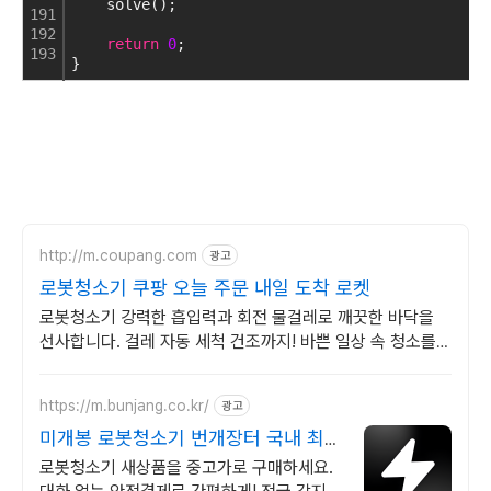
    solve();
191
192
return
0
;
193
}
http://m.coupang.com
광고
로봇청소기 쿠팡 오늘 주문 내일 도착 로켓
로봇청소기 강력한 흡입력과 회전 물걸레로 깨끗한 바닥을
선사합니다. 걸레 자동 세척 건조까지! 바쁜 일상 속 청소를
쿠팡 로켓배송으로 해결하세요.
https://m.bunjang.co.kr/
광고
미개봉 로봇청소기 번개장터 국내 최대
브랜드 중고거래
로봇청소기 새상품을 중고가로 구매하세요.