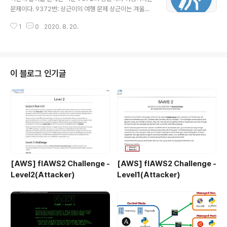
어진다. 다음 E개의 줄에는 각 간선에 대한 정보를 나타내
문제이다. 9372번: 상근이의 여행 문제 상근이는 겨울방
는 세 정수 A, B, C가 주어진다. 이는 A번 정점과 B번 정점
학을 맞아 N개국을 여행하면서 자아를 찾기로 마음먹었다.
이 � www.acmicpc.net 이 문제는 크루스칼 알고리즘
1
0
2020. 8. 20.
하지만 상근이는 새로운 비행기를 무서워하기 때문에, 최
과 프림 알고리즘으로 풀이할 수 있다. 크루스칼 ..
대한 적은 종류의 비행기를 타고 국가들을 이동하려� w
ww.acmicpc.net Spanning Tree에 대해서 공부할 수
있는 문제이며 최소 신장 트리(MInimum Spanning Tre
e)까지 공부할 수 있었다. Spanning Tree : 방향이 없는
이 블로그 인기글
그래프에서 모든 정점들을 연결함과 동시에 순환경로가 없
는 형태를 의미한다. => 만약 이와 같은 상황에서 가중치가
포함되고 최소 가중치만을 이용하여 연결하는 경우를 최소
신장 트리라고 한다. 이 문제를 잘 읽어보면 일단 최소 ..
[AWS] flAWS2 Challenge -
[AWS] flAWS2 Challenge -
Level2(Attacker)
Level1(Attacker)