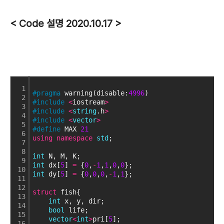
< Code 설명 2020.10.17 >
1
#pragma
 warning(disable:
4996
)
2
#include
<
iostream
>
3
#include
<
string
.h
>
4
#include
<
vector
>
5
#define
 MAX 
21
6
using
namespace
std
; 
7
8
int
 N, M, K;
9
int
 dx[
5
] 
=
 {
0
,
-
1
,
1
,
0
,
0
};
10
int
 dy[
5
] 
=
 {
0
,
0
,
0
,
-
1
,
1
};
11
12
struct
 fish{
13
int
 x, y, dir;
14
bool
 life;
15
vector
<
int
>
pri[
5
];
16