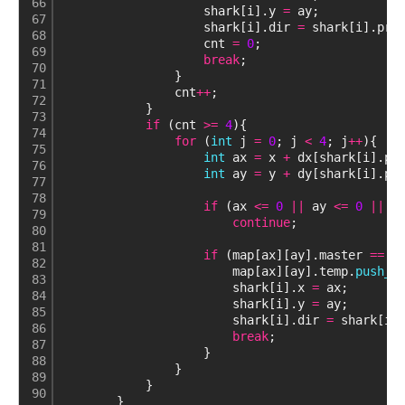
66
                    shark[i].y 
=
 ay;
67
                    shark[i].dir 
=
 shark[i].pri
68
                    cnt 
=
0
;
69
break
;
70
                }
71
                cnt
+
+
;
72
            }
73
if
 (cnt 
>
=
4
){
74
for
 (
int
 j 
=
0
; j 
<
4
; j
+
+
){
75
int
 ax 
=
 x 
+
 dx[shark[i].pr
76
int
 ay 
=
 y 
+
 dy[shark[i].pr
77
78
if
 (ax 
<
=
0
|
|
 ay 
<
=
0
|
|
 a
79
continue
;
80
81
if
 (map[ax][ay].master 
=
=
 i
82
                        map[ax][ay].temp.
push_b
83
                        shark[i].x 
=
 ax;
84
                        shark[i].y 
=
 ay;
85
                        shark[i].dir 
=
 shark[i]
86
break
;
87
                    }
88
                }
89
            }
90
        }