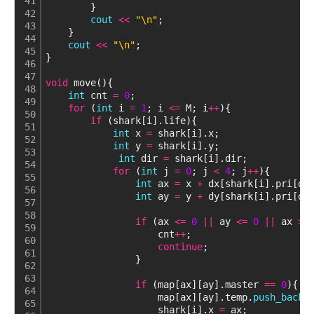
41
        }
42
cout
<
<
"\n"
;
43
    }
44
cout
<
<
"\n"
;
45
}
46
47
void
 move(){
48
int
 cnt 
=
0
;
49
for
 (
int
 i 
=
1
; i 
<
=
 M; i
+
+
){
50
if
 (shark[i].life){
51
int
 x 
=
 shark[i].x;
52
int
 y 
=
 shark[i].y;
53
int
 dir 
=
 shark[i].dir;
54
for
 (
int
 j 
=
0
; j 
<
4
; j
+
+
){
55
int
 ax 
=
 x 
+
 dx[shark[i].pri[di
56
int
 ay 
=
 y 
+
 dy[shark[i].pri[di
57
58
if
 (ax 
<
=
0
|
|
 ay 
<
=
0
|
|
 ax 
>
 
59
                    cnt
+
+
;
60
continue
;
61
                }
62
63
if
 (map[ax][ay].master 
=
=
0
){
64
                    map[ax][ay].temp.
push_back
(
65
                    shark[i].x 
=
 ax;