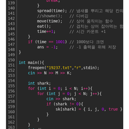
break
;
139
        }
140
        spread(time); 
// 냄새를 뿌리고 해당 칸의
141
//showme();   // 디버깅
142
        move(time);   
// 상어 움직이는 함수
143
        eat();        
// 겹치는 상어 잡아먹는 함수
144
        time
+
=
1
;      
// 시간 카운트 +1
145
    }  
146
if
 (time 
=
=
1001
) 
// 1000보다 크면
147
        ans 
=
-
1
;     
// -1 출력을 위해 저장
148
}
149
150
int
 main(){
151
    freopen(
"19237.txt"
,
"r"
,stdin);
152
cin
>
>
 N 
>
>
 M 
>
>
 K;
153
154
int
 shark;
155
for
 (
int
 i 
=
0
; i 
<
 N; i
+
+
){
156
for
 (
int
 j 
=
0
; j 
<
 N; j
+
+
){
157
cin
>
>
 shark;
158
if
 (shark 
!
=
0
){
159
                sk[shark] 
=
 { i, j, 
0
, 
true
 };
160
            }
161
        }
162
    }
163