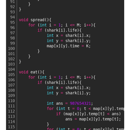
91
    }
92
}
93
94
void
 spread(){
95
for
 (
int
 i 
=
1
; i 
<
=
 M; i
+
+
){
96
if
 (shark[i].life){
97
int
 x 
=
 shark[i].x;
98
int
 y 
=
 shark[i].y;
99
            map[x][y].time 
=
 K;
100
        }
101
    }
102
}
103
104
void
 eat(){
105
for
 (
int
 i 
=
1
; i 
<
=
 M; i
+
+
){
106
if
 (shark[i].life){
107
int
 x 
=
 shark[i].x;
108
int
 y 
=
 shark[i].y;
109
110
int
 ans 
=
987654321
;
111
for
 (
int
 t 
=
0
; t 
<
 map[x][y].temp.
112
if
 (map[x][y].temp[t] 
<
 ans)
113
                    ans 
=
 map[x][y].temp[t];
114
            }
115
for
 (
int
 t 
=
0
; t 
<
 map[x][y].temp.