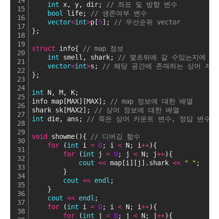
14
int
 x, y, dir; 
// 좌표 및 방향 변수
15
bool
 life; 
// 생존여부 변수
16
vector
<
int
>
p[
5
]; 
// 우선순위 vector
17
};
18
19
struct
 info{ 
// map 정보
20
int
 smell, shark; 
// 몇초뒤에 갈 수있는지에 대
21
vector
<
int
>
s; 
// 해당 공간에 존재하는 상어 저장 
22
};
23
24
int
 N, M, K; 
25
info map[MAX][MAX]; 
// map 정보에 대한 배열
26
shark sk[MAX2]; 
// 상어 정보에 대한 배열
27
int
 die, ans; 
// 죽은 상어 카운트 변수, 정답 변수
28
29
void
 showme(){ 
// 디버깅 함수
30
for
 (
int
 i 
=
0
; i 
<
 N; i
+
+
){
31
for
 (
int
 j 
=
0
; j 
<
 N; j
+
+
){
32
cout
<
<
 map[i][j].shark 
<
<
" "
;
33
        }
34
cout
<
<
endl
;
35
    }
36
cout
<
<
endl
;
37
for
 (
int
 i 
=
0
; i 
<
 N; i
+
+
){
38
for
 (
int
 j 
=
0
; j 
<
 N; j
+
+
){