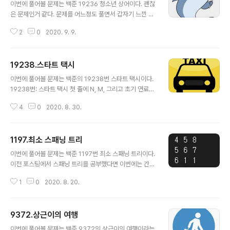
이번에 풀어볼 문제는 백준 19236 청소년 상어이다. 괜찮
은 문제인거 같다. 문제를 어느정도 풀면서 갑자기 느낀 것
인데 정답률은 난이도가 아닌거 같다. 정답률이 높은 문제
2
0
2020. 9. 9.
들은 구현만 제대로하면 다른 예외처리 같은 것이나 함정
(히든케이스)같은 것이 없는 문제라 정답률이 높고 낮은 문
제들은 함정(히든케이스)가 있어서 낮은거 같다는 생각이
19238.스타트 택시
들었다. 여튼 이 문제는 시뮬레이션 문제이다. 이 문제에서
글 내용
얻어갈 수 있는 것은 idx에 대한 내용을 굳이 구조체의 변
이번에 풀어볼 문제는 백준의 19238번 스타트 택시이다.
수로 가져가는 것이 아니라 배열의 순번으로 가져는 방법
19238번: 스타트 택시 첫 줄에 N, M, 그리고 초기 연료의
도 괜찮은 방법이다. 그리고 함수 로직의 순번에 대한 내용
양이 주어진다. (2 ≤ N ≤ 20, 1 ≤ M ≤ N2, 1 ≤ 초기 연료
이다. 당연한 이야기지만 여러 함수들을 구현해야할 때는
4
0
2020. 8. 30.
≤ 500,000) 연료는 무한히 많이 담을 수 있기 때문에, 초
큰 함수와 작은 함수에 대한 구별이 필요하고 큰 함수 속에
기 연료의 양을 넘어서 충전될 수도 있다. 다 www.acmic
작은 함수가 들어가도록 구현하는..
pc.net 제일 최근에 나온 문제로 역시나 시뮬레이션이다.
1197.최소 스패닝 트리
난이도는 19%라고 나와있지만 함정만 잘피하면 풀 수 있
글 내용
다. 이 문제를 다 구현하고 시간을 어느정도 잡아먹었는데..
이번에 풀어볼 문제는 백준 1197번 최소 스패닝 트리이다.
그 이유는.. 문제의 조건 하나를 읽어놓고 구현하다가 까먹
이전 포스팅에서 스패닝 트리를 공부했다면 이번에는 간선
었다. ( "최단 거리가 같은 경우 가로, 세로 좌표가 작은게
에 가중치가 들어있어서 최소한의 간선으로 연결하되, 가
우선이다" 라는 조건이다.. ) 항상 조건들은 잘 적어 놓고 빼
1
0
2020. 8. 20.
중치도 최소로 진행하는 최소 스패닝 트리 문제를 풀어보
먹지 말자!!! 함정은..
았다. 직접 구현하는 방법에 대해서 공부할 수 있는 문제이
다. 이해가 안간다면 코드를 보거나 그림을 그려서 공부해
9372.상근이의 여행
보자 1197번: 최소 스패닝 트리 첫째 줄에 정점의 개수 V(1
글 내용
≤ V ≤ 10,000)와 간선의 개수 E(1 ≤ E ≤ 100,000)가 주
이번에 풀어볼 문제는 백준 9372의 상근이의 여행이라는