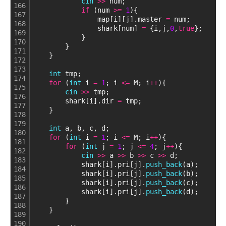
cin
>
>
 num;
166
if
 (num 
>
=
1
){
167
                map[i][j].master 
=
 num;
168
                shark[num] 
=
 {i,j,
0
,
true
};
169
            }
170
        }
171
    }
172
173
int
 tmp;
174
for
 (
int
 i 
=
1
; i 
<
=
 M; i
+
+
){
175
cin
>
>
 tmp;
176
        shark[i].dir 
=
 tmp;
177
    }
178
179
int
 a, b, c, d;
180
for
 (
int
 i 
=
1
; i 
<
=
 M; i
+
+
){
181
for
 (
int
 j 
=
1
; j 
<
=
4
; j
+
+
){
182
cin
>
>
 a 
>
>
 b 
>
>
 c 
>
>
 d;
183
            shark[i].pri[j].
push_back
(a);
184
            shark[i].pri[j].
push_back
(b);
185
            shark[i].pri[j].
push_back
(c);
186
            shark[i].pri[j].
push_back
(d);
187
        }
188
    }
189
190