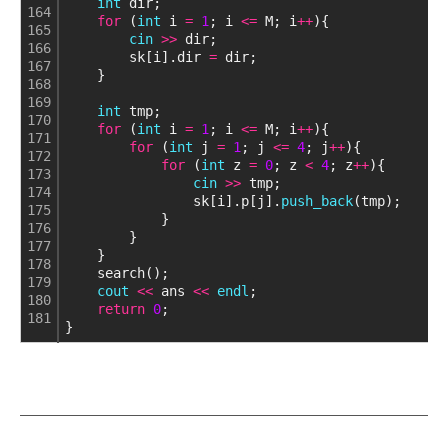
int
 dir;
164
for
 (
int
 i 
=
1
; i 
<
=
 M; i
+
+
){
165
cin
>
>
 dir;
166
        sk[i].dir 
=
 dir;
167
    }
168
169
int
 tmp;
170
for
 (
int
 i 
=
1
; i 
<
=
 M; i
+
+
){
171
for
 (
int
 j 
=
1
; j 
<
=
4
; j
+
+
){
172
for
 (
int
 z 
=
0
; z 
<
4
; z
+
+
){
173
cin
>
>
 tmp;
174
                sk[i].p[j].
push_back
(tmp);
175
            }
176
        }
177
    }
178
    search();
179
cout
<
<
 ans 
<
<
endl
;
180
return
0
;
181
}