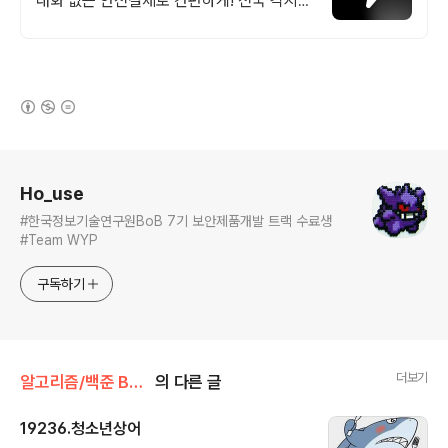
대화 없는 안전결제로 간편하게! 전국 각지에
서 올라오는 전국구 최다 상품 매일 10만 개
이상의 신규 상품 업로드
(새창열림)
로그 정보
Ho_use
#한국정보기술연구원BoB 7기 보안제품개발 트랙 수료생
#Team WYP
구독하기
더보기
알고리즘/백준 BAEK JOON
의 다른 글
19236.청소년상어
글 내용