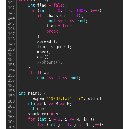
void
 solve(){
141
int
 flag 
=
false
;
142
for
 (
int
 t 
=
0
; t 
<
=
1000
; t
+
+
){
143
if
 (shark_cnt 
=
=
1
){
144
cout
<
<
 t 
<
<
endl
;
145
            flag 
=
true
;
146
break
;
147
        }
148
        spread();
149
        time_is_gone();
150
        move();
151
        eat();
152
//showme();
153
    }
154
if
 (
!
flag)
155
cout
<
<
-
1
<
<
endl
;
156
}    
157
158
int
 main() {
159
    freopen(
"19237.txt"
, 
"r"
, stdin);
160
cin
>
>
 N 
>
>
 M 
>
>
 K;
161
int
 num;
162
    shark_cnt 
=
 M;
163
for
 (
int
 i 
=
1
; i 
<
=
 N; i
+
+
){
164
for
 (
int
 j 
=
1
; j 
<
=
 N; j
+
+
){
165