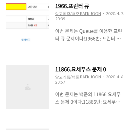
발생한다. 함수는 조합해서 한 번에
었다가 내 맘대로 구현을 해버렸다.
1966.프린터 큐
사용할 수 있다. 예를 들어, "AB"는
문제를 다시 읽고 나서야내 맘대로
알고리즘/백준 BAEK JOON
2020. 4. 7.
A를 수행한 다음에 바로 이어서 B를
20:39
문제를 풀었다는 것을 확인했다. (
수행하는 함수이다.
문제 대충 읽는 실수 주의! )1021번:
이번 문제는 Queue를 이용한 프린
www.acmicpc.net #include
회전하는 큐첫째 줄에 큐의 크기 N
터 큐 문제이다!1966번: 프린터 큐
#include #incl..
과 뽑아내려고 하는 수의 개수 M이
문제 여러분도 알다시피 여러분의
주어진다. N은 50보다 작거나 같은
프린터 기기는 여러분이 인쇄하고자
자연수이고, M은 N보다 작거나 같
하는 문서를 인쇄 명령을 받은 ‘순서
은 자연수이다. 둘째 줄에는 지민이
대로’, 즉 먼저 요청된 것을 먼저 인
11866.요세푸스 문제 0
가 뽑아내려고 하는 수의 위치가 순
쇄한다. 여러 개의 문서가 쌓인다면
알고리즘/백준 BAEK JOON
2020. 4. 6.
서대로 주어진다. 위치는 1보다 크
23:57
Queue 자료구조에 쌓여서 FIFO -
거나 같고, N보다 작거나 같은 자연
First In First Out - 에 따라 인쇄가
이번 문제는 백준의 11866 요세푸
수이다.www.acmicpc.net
되게 된다. 하지만 상근이는 새로운
스 문제 0이다.11866번: 요세푸스
#include #include #include
프린터기 내부 소프트웨어를 개발하
문제 0첫째 줄에 N과 K가 빈 칸을
using ..
였는데, 이 프린터기는 다음과 같은
사이에 두고 순서대로 주어진다. (1
조건에 따라 인쇄를 하게 된다. 현재
≤ K ≤ N ≤
Queue의 가장 앞에 있는 문서의