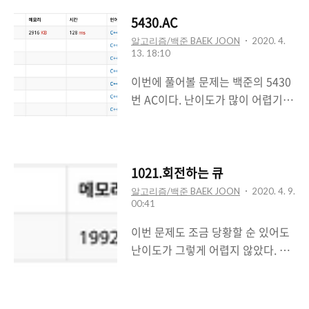
곳을 나타낸다. 철수는 이 지도를 가
지고 연결된 집들의 모임인 단지를
5430.AC
정의하고, 단지에 번호를 붙이려 한
알고리즘/백준 BAEK JOON
2020. 4.
13. 18:10
다. � www.acmicpc.net 생각보
다 이상한곳에 막혀서 시간낭비를
이번에 풀어볼 문제는 백준의 5430
했다. 시간은 1시간 30분정도 걸렸
번 AC이다. 난이도가 많이 어렵기보
고 목표한 시간보다 30분이나 초과
단 센스가 필요한 거 같다. 문제를 보
되었다. 사실 30분컷 낼 수 있었는데
도록 하자. .....?????? 5430번: AC
이걸 코드하나를 잘못집어넣어서 하
문제 선영이는 주말에 할 일이 없어
루종일 걸렸다.. 후... DFS를 이용해
서 새로운 언어 AC를 만들었다. AC
1021.회전하는 큐
서 풀었고 이 문제의 포인트는
는 정수 배열에 연산을 하기 위해 만
알고리즘/백준 BAEK JOON
2020. 4. 9.
Stack를 이용하되 Stack에 자신이
00:41
든 언어이다. 이 언어에는 두 가지 함
이동한 부분의 좌표를 넣어주는 것
수 R(뒤집기)과 D(버리기)가 있다.
이번 문제도 조금 당황할 순 있어도
이다. 그래야지 DFS로 쭈욱 탐색하
함수 R은 배열에 있는 숫자의 순서
난이도가 그렇게 어렵지 않았다. 문
다가 막혔을 때 다시 돌아가서 탐색
를 뒤집는 함수이고, D는 첫 번째 숫
제에서 시키는 대로 차근차근 생각
하지 않은 방향으로 탐색을 진행..
자를 버리는 함수이다. 배열이 비어
하면 되고 문제를 제대로 읽어야 한
있는데 D를 사용한 경우에는 에러가
다.이번 문제에서는 조건을 대충 읽