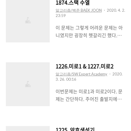
1,000)www.acmicpc.net문제를
1874.스택 수열
‘중요도’를www.acmicpc.net제출
이해하는 건 금방했는데 원형으로
알고리즘/백준 BAEK JOON
2020. 4. 2.
하면서 제발 한 번에 좀 맞아라 했는
23:59
배열을 만들어야하나 하는 생각을
데 (솔직히 속으론 항상 그랬듯 "틀
했고굳이 그럴 필요가 없다고 생각
이 문제는 그렇게 어려운 문제는 아
렸습니다"가 나올 줄 알았다..) 너무
해서 포인터로 예외처리를 하려고
니였지만 굉장히 헷갈리긴 했다.
기분 좋게 첫 제출로 한 번에 정답을
하였으나너무나 비효율적이었고 결
Stack과 Queue문제를 꽤 풀어본
맞..
국 queue를 사용해서 풀었다. 조금
것이 도움이 되었던 것 같다. 스택과
만 쉽게 생각하면 됬는데.. 허허..
큐에 대한 다른문제들도 풀었지만
#include #include using
난이도가 너무 쉽다고 느껴 굳이 남
1226.미로1 & 1227.미로2
namespace std; int main() { int
기지 않았다. 하지만 처음에 문제를
알고리즘/SW Expert Academy
2020.
n, k; cin >> n >> k; // 길이와 K번
3. 26. 00:16
거꾸로 이해해버렸고 반례를 만나서
째 순서 입력 queueq; // queue
야 잘못 이해했다는 것을 알아챘다.
이번문제는 미로1과 미로2이다. 문
for(int i=1; i
아직 반례를 생각해 내는 것이 굉장
제는 간단하다. 주어진 출발지에서
히 서툰 것 같다.. 어쨌든 결과적으로
주어진 목적지까지 갈 수 있나 없나
다 구현하고 나서 시간초과가 났는
를 체크하는 알고리즘을 구현하는
데 그러한 이유는 아래와 같다.
것이고 나는 DFS를 이용하기로 했
#include #include #include
다. 문제는 queue강의에서 출제되
1225. 암호생성기