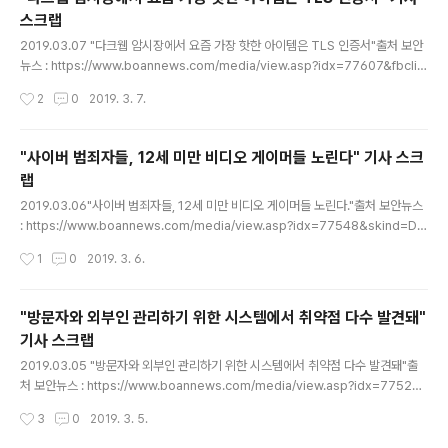
LIbrary/Safari폴더에 다른앱을 통해 안으로 접근할 수 있다는 것이다.이는 사파리
스크랩
폴더에 걸려있는 보안장치를 우회할 수 있는 방법이다.모하비 이전버전들은 이러한
글 내용
보안마저 되어있지 않았지..
2019.03.07 "다크웹 암시장에서 요즘 가장 핫한 아이템은 TLS 인증서"출처 보안
뉴스 : https://www.boannews.com/media/view.asp?idx=77607&fbclid
=IwAR0UNqfiMJt4WO5QlfX3QF0K3dcp-Bi8rgIJx2mIzjJ4s8Unqp4a
작성시간
2
0
2019. 3. 7.
GPREA2M * 요약 *다크웹에서 TLS 인증서를 거래하는 시장이 확산되고 있다고
한다.TLS 인증서만 하나씩 팔던 방식이 다른 멀웨어 및 지원 서비스가 패키지로 제
공되는 형태로 변화되고 있다.이러한 TLS 인증서는 웹사이트의 스푸핑이나 암호화
"사이버 범죄자들, 12세 미만 비디오 게이머들 노린다" 기사 스크
된 트래픽 도청을 원하는 이들에게MITM을 할 수 있도록 해주는 툴 키트 형식으로
랩
거래되고 있다.TLS 인증서만 있더라도 피씽 사이트 및 악성 사이트를 제작하는 것
글 내용
이 굉장히..
2019.03.06"사이버 범죄자들, 12세 미만 비디오 게이머들 노린다."출처 보안뉴스
: https://www.boannews.com/media/view.asp?idx=77548&skind=D*
요약 * 최근 사이버 범죄자들이 나이가 어린 아동들을 대상으로 공격을 시도하고 있
작성시간
1
0
2019. 3. 6.
다.어린이들은 순진하기 때문에 사람을 잘 믿으며 쉽게 외부의 영향을 받기 때문이
다.보안업체 루비카에 따르면 아이들은 특히 스마트폰의 무료 앱을 다운받아서 사용
하는데아이들을 위한 무료게임은 광고가 가득하며 앱 내부에 구매를 유도하는 경우
"방문자와 외부인 관리하기 위한 시스템에서 취약점 다수 발견돼"
가 많고업그레이드 시 유료로 진행되도록하는 앱도 많다고 한다.성인과 다르게 아동
기사 스크랩
들은 광고의 콘텐츠인지 게임 버튼인지 정확하게 구별하지 못하기 때문에아동들을
글 내용
속여 악성 앱을 다운 받도록 유도하여 정보를..
2019.03.05 "방문자와 외부인 관리하기 위한 시스템에서 취약점 다수 발견돼"출
처 보안뉴스 : https://www.boannews.com/media/view.asp?idx=77522
* 요약 * IBM 침투 테스트 팀 엑스포 레드에서 방문자 시스템 취약점을 연구하였는
작성시간
3
0
2019. 3. 5.
데 취약점이 19개나 발견되었다.방문자 시스템 TOP5 제품에서 발견된 취약점으로
IBM에서 취약점을 찾기위한 목표는 다음과 같았다. 1. 신분 확인을 위한 정보가 없는