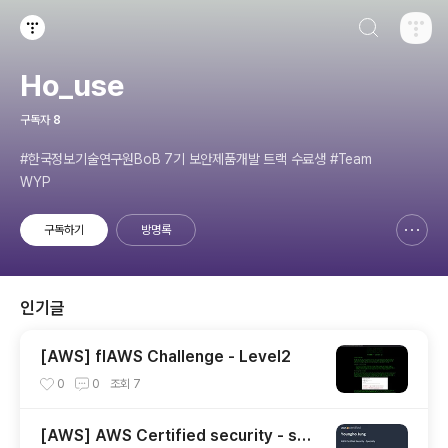
검색하기
티스토리
Ho_use
구독자
8
#한국정보기술연구원BoB 7기 보안제품개발 트랙 수료생 #Team
WYP
구독하기
방명록
신고하기 레이어
열기
인기글
[AWS] flAWS Challenge - Level2
0
0
조회
7
[AWS] AWS Certified security - spe