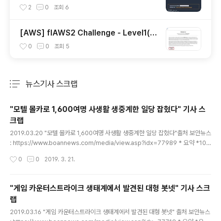
cialty 자격증 후기(2023.07.09)
2
0
조회
6
[AWS] flAWS2 Challenge - Level1(A
ttacker)
0
0
조회
5
뉴스기사 스크랩
분류 전체보기
주요 글 목록
"모텔 몰카로 1,600여명 사생활 생중계한 일당 잡혔다" 기사 스
크랩
글 내용
2019.03.20 "모텔 몰카로 1,600여명 사생활 생중계한 일당 잡혔다"출처 보안뉴스
: https://www.boannews.com/media/view.asp?idx=77989 * 요약 *10
개 도시, 30개의 숙박업소, 42개의 객실 셋탑박스 등에 몰카를 설치하여유료사이트
작성시간
0
0
2019. 3. 21.
에서 생중계한 일당이 검거되었다. 이들은 2018년 11월 24일 부터2019년 3월 3
일까지 영남, 충청 지역 10개도시에 30개의 숙박업소 총 42개 객실 내에셋탑박스,
콘센트, 헤어드라이기 거치대 등에 불법카메라를 설치하여 촬영했다.촬영한 영상들
"게임 카운터스트라이크 생태계에서 발견된 대형 봇넷" 기사 스크
을 자신들이 운영하는 유료사이트에 생중계함으로써 3개월간 700만원의이득을 챙
랩
겼다고 한다. 이들은 숙박업소를 돌며 무선 IP 카메라를 몰래 설치했고설치한 카메라
글 내용
가 원격으로 정상작동하..
2019.03.16 "게임 카운터스트라이크 생태계에서 발견된 대형 봇넷" 출처 보안뉴스