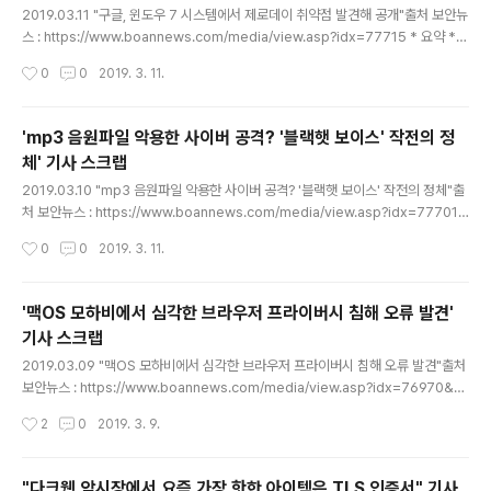
다. 어눌한 한국어와 함께 띄어쓰기가 제대로 되어있지 않
2019.03.11 "구글, 윈도우 7 시스템에서 제로데이 취약점 발견해 공개"출처 보안뉴
았다. 한국은행은 중앙은행이자발권은행으로 개인거래가
스 : https://www.boannews.com/media/view.asp?idx=77715 * 요약 *
되지않는데 메일 내용에는 온라인 뱅킹 문제로 계좌가 정
실제로 공격에 활용되고 있는 취약점인 로컬 권한 상승 취약점이 윈도우 7에서 발견
작성시간
0
0
2019. 3. 11.
지되었다는 내용을담고 있어서 공격자들은 한국에 대해 자
되었다.윈도우 7에서만 발견된 이 취약점은 3월 1일 패치된 크롬 취약점(CVE-201
세히 알지 못하는 것으로..
9-5786)과 같이 익스플로잇 되고 있다고 한다.이 취약점은 이미 실제 해킹 공격에
남용되고 있는 상황이라고 한다.이 제로데이 취약점은 로컬 권한 상승을 일으키는데
'mp3 음원파일 악용한 사이버 공격? '블랙햇 보이스' 작전의 정
win32k.sys 커널 드라이브 내에 존재한다.어뷰징을 할 경우 공격자들이 보안 샌드
체' 기사 스크랩
박스를 탈출할 수 있게 된다. win32k!MNGetpltemFromIndex에 있는 널 포인
글 내용
터..
2019.03.10 "mp3 음원파일 악용한 사이버 공격? '블랙햇 보이스' 작전의 정체"출
처 보안뉴스 : https://www.boannews.com/media/view.asp?idx=77701 *
요약 * 대북 관련 분야 등에서 활동하는 기업을 타겟으로 스피어피싱(Spear Phish
작성시간
0
0
2019. 3. 11.
ing)공격이 감행된 것으로 드러났다. 특정 정부의 후원을 받는 해커 조직의 APT(지
능형 지속위협) 공격의 일환으로 분석된다고 한다.이스트 시큐리티의 사이버 위협 인
텔리전스(CTI) 전문 조직 시큐리티 대응센터(ESRC)에 따르면MP3 음원파일로 위
'맥OS 모하비에서 심각한 브라우저 프라이버시 침해 오류 발견'
장한 작전명 '블랙햇 보이스'의 최초 공격은 '검토 요청'이라는 이메일 제목으로 수행
기사 스크랩
됬고'회의자료 Protected.zip' 파일이 첨부되어있었다고 한다. 이메일 본문은 '회..
글 내용
2019.03.09 "맥OS 모하비에서 심각한 브라우저 프라이버시 침해 오류 발견"출처
보안뉴스 : https://www.boannews.com/media/view.asp?idx=76970&p
age=1&kind=1 * 요약 *애플의 맥 OS 모하비에서 설계결함이 나타났다. 이를 이
작성시간
2
0
2019. 3. 9.
용하면 악성 어플리케이션으로사파리 웹 브라우저의 브라우징 히스토리 정보를 훔
치는 게 가능하다고 한다.취약점의 근원은 특정 폴더들에서 앱에 대한 허용 대화창을
생성하지 않는다는 점을 이용한 것인데동의 없이 무언가를 수행하는 것을 이용하여 /
"다크웹 암시장에서 요즘 가장 핫한 아이템은 TLS 인증서" 기사