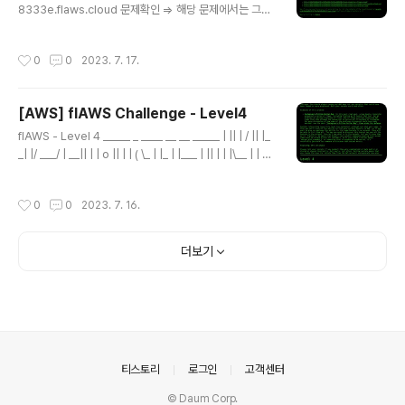
8333e.flaws.cloud 문제확인 => 해당 문제에서는 그저
HTTP proxy 역할만하는 EC2를 sample로 주고 사용
법을 알려주고 있다. 실제로 proxy인지 테스트 해보았고
작성시간
0
0
2023. 7. 17.
진짜 단순한 proxy였다(http를 사용하는 페이지인 me.g
o.kr로 시도해도 바로 Redirect 되어버리지면 역시나 pr
oxy처럼 동작했다) => 뭔가 해결을 한뒤 http://level6-c
[AWS] flAWS Challenge - Level4
c4c404a8a8b876167f5e70a7d8c9880.flaws.cl
글 내용
oud/에 접근할 수 있어야하는데 접속해보니 Access De
flAWS - Level 4 _____ _ ____ __ __ _____ | || | / || |_
nied가 났고 내용을 보니 sub-directory를 알아야하거
_| |/ ___/ | __|| | | o || | | ( \_ | |_ | |___ | || | | |\__ | | _]
나 Credential 정보를 알아야 접근할 수 있을 것..
| || _ || ` ' |/ \ | | | | || | | \ / \ | |__| |_____||__|__| \_/\_/
\___| flAWS - Level 4 Lesson learned People oft
작성시간
0
0
2023. 7. 16.
en leak AWS keys and then try to level4-115673
9cfb264ced6de514971a4bef68.flaws.cloud 문
제내용 => 문제는 간단하다. 다음 Level로 가기위해서는
더보기
4d0cf09b9b2d761a7d87be99d17507bce8b86
f..
의안내
티스토리
로그인
고객센터
© Daum Corp.