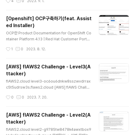
4
0
2023. 9. 1.
제는 드디어 클라우드 Security이다! 1주차 주제는 s3 취
약점 및 보안으로 스터디 공백기간 동안 클라우드 관련 wa
rgame들을 풀어본적이 있었다 (BigIAMchallange, flA
[Openshift] OCP구축하기(feat. Assist
WS 등) 그래서인지 훨씬 수월했고 1주차 과제는 스터디에
ed Installer)
서 배운 것들을 활용할 수 있는 s3game writeup을 진행
글 내용
하였다. s3game Writeup S3 Game _ _______ _____
OCP란 Product Documentation for OpenShift Co
__ _ __ ( \ ( ____ \|\ /|( ____ \( \ / \ | ( | ( \/| ) ( || ( \/| (
ntainer Platform 4.13 | Red Hat Customer Portal
\/) ) | | | ..
Access Red Hat’s knowledge, guidance, and su
작성시간
1
0
2023. 8. 12.
pport through your subscription. access.redhat.
com 회사에서 OCP 관련 업무를 맡게되어서 구축해보았
다. Openshift Contianer Platform의 약자인 OCP는
[AWS] flAWS2 Challenge - Level3(A
Kubernetes 기반의 Redhat에서 만든 서비스이다. kub
ttacker)
ernetes에 추가적으로 monitoring, logging, CI/CD,
글 내용
Service Mesh 등의 운영에 필요하거나 편리한 tool들
flAWS2.cloud level3-oc6ou6dnkw8sszwvdrrax
이 포함되어있다. 그렇다면 이제 구축해보자!! As..
c5t5udrsw3s.flaws2.cloud [AWS] flAWS Challen
ge - Level5 flAWS level5-d2891f604d2061b69
작성시간
0
0
2023. 7. 20.
77c2481b0c8333e.flaws.cloud 문제확인 => 해당
문제에서는 그저 HTTP proxy 역할만하는 EC2를 sam
ple로 주고 사용법을 알려주고 있다. 실제로 proxy인지
[AWS] flAWS2 Challenge - Level2(A
테스트 해보았고 진짜 단순한 proxy xn--vj5b11biyw.k
ttacker)
r => 옹? 이번문제는 기존에 flaws-1에서 풀었던 Level5
글 내용
와 비슷한 문제이다. 해당 문제와 동일하게 Proxy만 하나
flAWS2.cloud level2-g9785tw8478k4awxtbox9