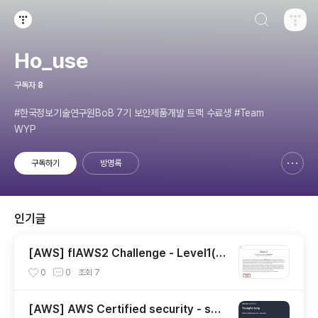
검색하기
티스토리
Ho_use
구독자
8
#한국정보기술연구원BoB 7기 보안제품개발 트랙 수료생 #Team
WYP
구독하기
방명록
신고하기 레이어
열기
인기글
[AWS] flAWS2 Challenge - Level1(A
ttacker)
0
0
조회
7
[AWS] AWS Certified security - spe