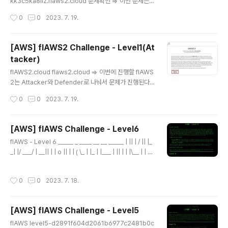
제시해준다. 그외에 별다른 힌트는 주지않았지만 기존에
kk3c5ka8iiz.flaws2.cloud 문제확인 => 이번 문제는 E
풀었던 문제처럼 뭔가 내부에 접근가능한 요청..
CR관련된 문제로 보여진다. 문제에서 제공된 링크에 접속
작성시간
0
0
2023. 7. 19.
시, 계정정보를 물어본다. 딱봐도 계정정보를 알아내면 다
음 Level로 가는 링크를 알려줄 것 같다. 문제에서 제공한
힌트는 ECR이름이 "level2"라는 것과 s3같이 open된
[AWS] flAWS2 Challenge - Level1(At
permission을 가진 AWS 리소스를 사용하라는 것 같다.
tacker)
aws-cli 설치 + aws configure 진행 Install or updat
글 내용
e the latest version of the AWS CLI - AWS Com
flAWS2.cloud flaws2.cloud => 이번에 진행할 flAWS
mand Line Interface When updating from a previ
2는 Attacker와 Defender로 나눠서 문제가 진행된다.
ous versi..
나는 우선 Attacker부터 진행했다.ㅎㅎ => 참고로 2023.
작성시간
0
0
2023. 7. 19.
07.20 기준 Attacker 문제는 총 3문제이다. 문제확인 fl
AWS2.cloud level1.flaws2.cloud => 다음 Level로
가기위해서는 PIN code를 맞추라는데.. 100자리만큼 기
[AWS] flAWS Challenge - Level6
니까 brute forcing은 꿈도 꾸지말라고 한다. 딱봐도 경
글 내용
flAWS - Level 6 _____ _ ____ __ __ _____ | || | / || |_
험상 이런문제는 100자리를 다때려맞추는건 아닐 것 같
_| |/ ___/ | __|| | | o || | | ( \_ | |_ | |___ | || | | |\__ | | _]
다. 그리고 BigIAM challenge때의 경험으로 보았을 때
| || _ || ` ' |/ \ | | | | || | | \ / \ | |__| |_____||__|__| \_/\_/
이런 문제는 웹페이지를 잘 살펴보아야한다. 따라서 웹이
\___| flAWS - Level 6 Lesson learned The IP add
어떻게 동작하는지 또는 어떻게 구성되어있는지 스윽 훑어
작성시간
0
0
2023. 7. 18.
ress 169.254.169.254 is a magic level6-cc4c40
보..
4a8a8b876167f5e70a7d8c9880.flaws.cloud 문
제확인 => 문제가 총 7개인줄 알았는데 마지막 문제이다
[AWS] flAWS Challenge - Level5
(답지를 마지막에 보여주니까 6개가 맞긴했네.. ㅎㅎ) 어쨌
글 내용
든 이번 문제에서..
flAWS level5-d2891f604d2061b6977c2481b0c