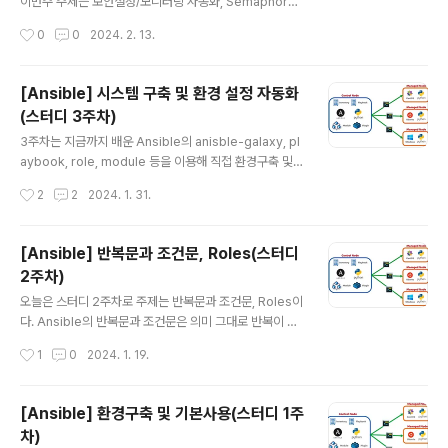
이번주 주제는 보안설정/모니터링 자동화, Semaphore
이다. 보안설정과 관련된 내용은 전직장에서 진행했던 인
작성시간
0
0
2024. 2. 13.
프라 취약점진단과 연관이 크기때문에 굉장히 친숙했다.
인프라 취약점 진단을 업으로 하시거나 취약점을 조치하는
인프라 담당자, 개발자, 보안담당자 등 관련이 있는 분들은
[Ansible] 시스템 구축 및 환경 설정 자동화
모든 진단 항목에 사용하는 것은 쉽지 않지만 자신이 처한
(스터디 3주차)
환경에서 Ansible 활용이 가능한 선까지는 충분히 편리함
글 내용
을 맛볼 수 있을 것이라고 생각한다. 개인적으로는 대부분
3주차는 지금까지 배운 Ansible의 anisble-galaxy, pl
의 기업이 SSH Port는 mgmt로 열어놓았을 가능성이 있
aybook, role, module 등을 이용해 직접 환경구축 및
으므로 어느정도 활용이 가능할 것이라고 생각한다. 특히
테스트를 진행했다. 따라서 이번 포스팅에서는 별도로 개
작성시간
2
2
2024. 1. 31.
나의 보안 컨설팅 경험상 보안팀의 규모가 작은 기업일수
념이 추가된 것이 아니므로 활용에 관련된 도전과제만 작
록 소수의 인원이 반복작업으..
성해보았다. # 도전과제1 * ansible-vault 사용시, AWS
SecretManager를 활용해보기 - 우선 ansible-vault
[Ansible] 반복문과 조건문, Roles(스터디
create를 통해 암호화할 파일(user_secrert.yml)을 생
2주차)
성한다. - 나의 경우 파일 암호화에 쓰일 패스워드를 'Pas
글 내용
sword123'으로 했다. # user_secret.yml --- user_i
오늘은 스터디 2주차로 주제는 반복문과 조건문, Roles이
nfo: - userid: "ansible" userpw: "ansiblePw1" - u
다. Ansible의 반복문과 조건문은 의미 그대로 반복이 필
serid: "stack"..
요할때 사용하거나 특정조건이 충족되었을 때 사용하도록
작성시간
1
0
2024. 1. 19.
할 수 있다. 또한 Ansible Role의 경우 굉장히 유용하다
는 생각이 들었다. 똑같다고 할 수는 없지만 디렉토리 구조
로 진행되는 과정이 Terraform Module 사용과 비슷하
[Ansible] 환경구축 및 기본사용(스터디 1주
다는 느낌을 받았다. Ansible 반복문 Variables, Condit
차)
ionals, Loops - Ansible Handbook Just like any
글 내용