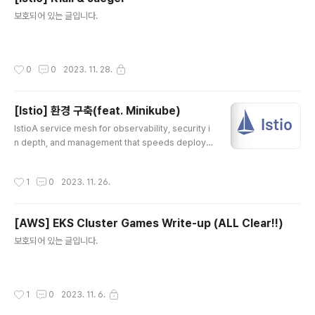
글 내용
보호되어 있는 글입니다.
작성시간
0
0
2023. 11. 28.
[Istio] 환경 구축(feat. Minikube)
글 내용
IstioA service mesh for observability, security i
n depth, and management that speeds deploym
ent cycles.istio.io공유 목적을 위해 istio 관련 포스팅
을 진행해보려고 한다나의 환경의 경우 mac os(M2 pr
작성시간
1
0
2023. 11. 26.
o)에 minikube를 설치해서 진행하였으며istio는 1.20, k
ubernetes 버전은 1.28이다. Istio 사용이유- Istio는 S
erviceMash로 MSA 구조상 규모가 커져감에 따라 점
[AWS] EKS Cluster Games Write-up (ALL Clear!!)
점 복잡해지고 상호동작에 대한 이해가 어려워지면서 관리
글 내용
의 어려움이 발생하게되는데 이를 어느정도 해소해줄 수
보호되어 있는 글입니다.
있는 오픈소스이다. 사용자는 sidecar를 injection하는
것만으로 software 레벨이 아..
작성시간
1
0
2023. 11. 6.