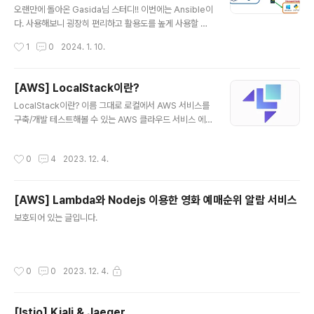
other Scripting or programming language we ca
오랜만에 돌아온 Gasida님 스터디!! 이번에는 Ansible이
n use variable in ansible playbooks. Variables c
다. 사용해보니 굉장히 편리하고 활용도를 높게 사용할 수
ould store differ..
있을 거 같단 생각이 들었다(뭔가 이득본 기분...??) 인프라
작성시간
1
0
2024. 1. 10.
를 구축하는 분들 뿐만 아니라 보안업무 측면에서도 활용
도가 높을 것 같다. (예를 들어 굳이 힘들게 서버를 일일이
들어가서 제어하는 것이 아닌 한번에 제어가 가능하다) An
[AWS] LocalStack이란?
sible이란?? - IT 자동화 도구로Ansible과 Python만 설
글 내용
LocalStack이란? 이름 그대로 로컬에서 AWS 서비스를
치할 수 있다면 플레이북(yaml 형식) 작성을 통해 IT업무
구축/개발 테스트해볼 수 있는 AWS 클라우드 서비스 에뮬
를 여러 환경에서 동일하게 적용 및 실행 할 수 있는 오픈소
레이터이다. 얼마전에 알게되어 정보공유차원에서 작성해
스이다. Ansible의 특징 - Agentless: Ansible의 경우
보았다. LocalStack Use LocalStack as a drop-in r
관리노드에 Agent를 설치할 필요가 없으며 SSH를 통해
작성시간
0
4
2023. 12. 4.
eplacement for AWS in your dev and testing en
관리노드에 명령을 전달 - Id..
vironments. www.localstack.cloud => 생각보다 다
양한 AWS 서비스를 사용해볼 수 있다. 기업이나 개발팀에
[AWS] Lambda와 Nodejs 이용한 영화 예매순위 알람 서비스
서 보통 클라우드 비용을 고려해 테스트용도로 구축해서
글 내용
많이 사용한다고한다. => 하지만 개인적인 용도(공부 등)로
보호되어 있는 글입니다.
사용하는거라면 그냥 AWS를 사용하는 것을 추천한다. 아
무리 로컬에서 AWS 서비스를 사용할 수 있다고 하더라도
둘의 차이는 분명히 ..
작성시간
0
0
2023. 12. 4.
[Istio] Kiali & Jaeger