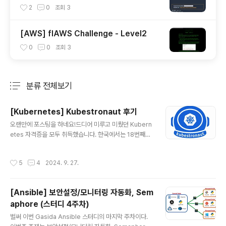
cialty 자격증 후기(2023.07.09)
2
0
조회
3
[AWS] flAWS Challenge - Level2
0
0
조회
3
분류 전체보기
주요 글 목록
[Kubernetes] Kubestronaut 후기
글 내용
오랜만에 포스팅을 하네요!드디어 미루고 미뤘던 Kubern
etes 자격증을 모두 취득했습니다. 한국에서는 18번째일
것으로 예상됩니다. Kubestronaut ProgramRocket-
power your Kubernetes skills. The Kubestronau
작성시간
5
4
2024. 9. 27.
t program recognises community leaders who
have consistently invested in their ongoing edu
cation and grown their skill level with Kubernete
[Ansible] 보안설정/모니터링 자동화, Sem
s.www.cncf.io 단순히 가고 싶었던 회사의 우대사항이
aphore (스터디 4주차)
어서 처음 알게되고, 찾아보니 마크가 멋진 것 같아서 뭐하
글 내용
는데 쓰는건지 알아봤다가,오토힐링이나 Desired state
벌써 이번 Gasida Ansible 스터디의 마지막 주차이다.
를 따르는 형태가 ..