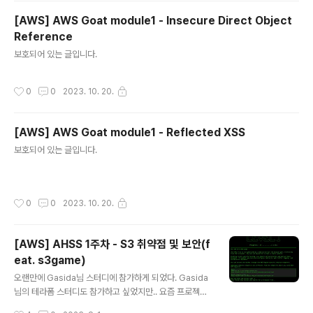
[AWS] AWS Goat module1 - Insecure Direct Object
Reference
글 내용
보호되어 있는 글입니다.
작성시간
0
0
2023. 10. 20.
[AWS] AWS Goat module1 - Reflected XSS
글 내용
보호되어 있는 글입니다.
작성시간
0
0
2023. 10. 20.
[AWS] AHSS 1주차 - S3 취약점 및 보안(f
eat. s3game)
글 내용
오랜만에 Gasida님 스터디에 참가하게 되었다. Gasida
님의 테라폼 스터디도 참가하고 싶었지만.. 요즘 프로젝트
가 너무 바빠져서..ㅠ(다음기회에 꼭!!..) 이번 스터디의 주
작성시간