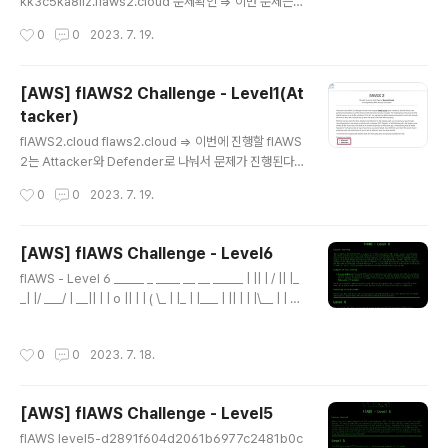
제시해준다. 그외에 별다른 힌트는 주지않았지만 기존에
kk3c5ka8iiz.flaws2.cloud 문제확인 => 이번 문제는 E
풀었던 문제처럼 뭔가 내부에 접근가능한 요청..
CR관련된 문제로 보여진다. 문제에서 제공된 링크에 접속
작성시간
0
0
2023. 7. 19.
시, 계정정보를 물어본다. 딱봐도 계정정보를 알아내면 다
음 Level로 가는 링크를 알려줄 것 같다. 문제에서 제공한
힌트는 ECR이름이 "level2"라는 것과 s3같이 open된
[AWS] flAWS2 Challenge - Level1(At
permission을 가진 AWS 리소스를 사용하라는 것 같다.
tacker)
aws-cli 설치 + aws configure 진행 Install or updat
글 내용
e the latest version of the AWS CLI - AWS Com
flAWS2.cloud flaws2.cloud => 이번에 진행할 flAWS
mand Line Interface When updating from a previ
2는 Attacker와 Defender로 나눠서 문제가 진행된다.
ous versi..
나는 우선 Attacker부터 진행했다.ㅎㅎ => 참고로 2023.
작성시간
0
0
2023. 7. 19.
07.20 기준 Attacker 문제는 총 3문제이다. 문제확인 fl
AWS2.cloud level1.flaws2.cloud => 다음 Level로
가기위해서는 PIN code를 맞추라는데.. 100자리만큼 기
[AWS] flAWS Challenge - Level6
니까 brute forcing은 꿈도 꾸지말라고 한다. 딱봐도 경
글 내용
flAWS - Level 6 _____ _ ____ __ __ _____ | || | / || |_
험상 이런문제는 100자리를 다때려맞추는건 아닐 것 같
_| |/ ___/ | __|| | | o || | | ( \_ | |_ | |___ | || | | |\__ | | _]
다. 그리고 BigIAM challenge때의 경험으로 보았을 때
| || _ || ` ' |/ \ | | | | || | | \ / \ | |__| |_____||__|__| \_/\_/
이런 문제는 웹페이지를 잘 살펴보아야한다. 따라서 웹이
\___| flAWS - Level 6 Lesson learned The IP add
어떻게 동작하는지 또는 어떻게 구성되어있는지 스윽 훑어
작성시간
0
0
2023. 7. 18.
ress 169.254.169.254 is a magic level6-cc4c40
보..
4a8a8b876167f5e70a7d8c9880.flaws.cloud 문
제확인 => 문제가 총 7개인줄 알았는데 마지막 문제이다
[AWS] flAWS Challenge - Level5
(답지를 마지막에 보여주니까 6개가 맞긴했네.. ㅎㅎ) 어쨌
글 내용
든 이번 문제에서..
flAWS level5-d2891f604d2061b6977c2481b0c