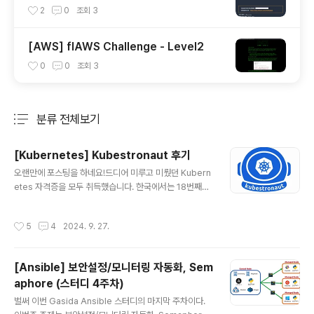
cialty 자격증 후기(2023.07.09)
2
0
조회
3
[AWS] flAWS Challenge - Level2
0
0
조회
3
분류 전체보기
주요 글 목록
[Kubernetes] Kubestronaut 후기
글 내용
오랜만에 포스팅을 하네요!드디어 미루고 미뤘던 Kubern
etes 자격증을 모두 취득했습니다. 한국에서는 18번째일
것으로 예상됩니다. Kubestronaut ProgramRocket-
power your Kubernetes skills. The Kubestronau
작성시간
5
4
2024. 9. 27.
t program recognises community leaders who
have consistently invested in their ongoing edu
cation and grown their skill level with Kubernete
[Ansible] 보안설정/모니터링 자동화, Sem
s.www.cncf.io 단순히 가고 싶었던 회사의 우대사항이
aphore (스터디 4주차)
어서 처음 알게되고, 찾아보니 마크가 멋진 것 같아서 뭐하
글 내용
는데 쓰는건지 알아봤다가,오토힐링이나 Desired state
벌써 이번 Gasida Ansible 스터디의 마지막 주차이다.
를 따르는 형태가 ..