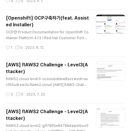
4
0
2023. 9. 1.
제는 드디어 클라우드 Security이다! 1주차 주제는 s3 취
약점 및 보안으로 스터디 공백기간 동안 클라우드 관련 wa
rgame들을 풀어본적이 있었다 (BigIAMchallange, flA
[Openshift] OCP구축하기(feat. Assist
WS 등) 그래서인지 훨씬 수월했고 1주차 과제는 스터디에
ed Installer)
서 배운 것들을 활용할 수 있는 s3game writeup을 진행
글 내용
하였다. s3game Writeup S3 Game _ _______ _____
OCP란 Product Documentation for OpenShift Co
__ _ __ ( \ ( ____ \|\ /|( ____ \( \ / \ | ( | ( \/| ) ( || ( \/| (
ntainer Platform 4.13 | Red Hat Customer Portal
\/) ) | | | ..
Access Red Hat’s knowledge, guidance, and su
작성시간
1
0
2023. 8. 12.
pport through your subscription. access.redhat.
com 회사에서 OCP 관련 업무를 맡게되어서 구축해보았
다. Openshift Contianer Platform의 약자인 OCP는
[AWS] flAWS2 Challenge - Level3(A
Kubernetes 기반의 Redhat에서 만든 서비스이다. kub
ttacker)
ernetes에 추가적으로 monitoring, logging, CI/CD,
글 내용
Service Mesh 등의 운영에 필요하거나 편리한 tool들
flAWS2.cloud level3-oc6ou6dnkw8sszwvdrrax
이 포함되어있다. 그렇다면 이제 구축해보자!! As..
c5t5udrsw3s.flaws2.cloud [AWS] flAWS Challen
ge - Level5 flAWS level5-d2891f604d2061b69
작성시간
0
0
2023. 7. 20.
77c2481b0c8333e.flaws.cloud 문제확인 => 해당
문제에서는 그저 HTTP proxy 역할만하는 EC2를 sam
ple로 주고 사용법을 알려주고 있다. 실제로 proxy인지
[AWS] flAWS2 Challenge - Level2(A
테스트 해보았고 진짜 단순한 proxy xn--vj5b11biyw.k
ttacker)
r => 옹? 이번문제는 기존에 flaws-1에서 풀었던 Level5
글 내용
와 비슷한 문제이다. 해당 문제와 동일하게 Proxy만 하나
flAWS2.cloud level2-g9785tw8478k4awxtbox9