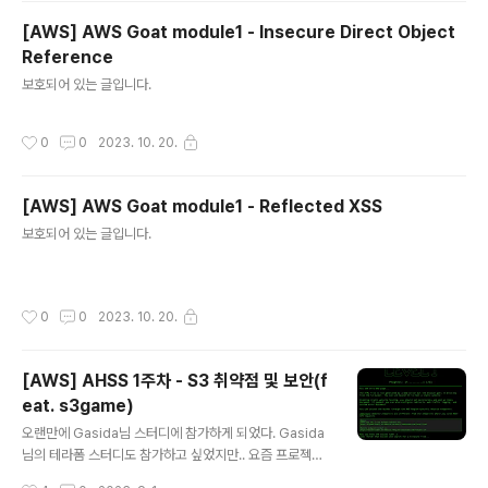
[AWS] AWS Goat module1 - Insecure Direct Object
Reference
글 내용
보호되어 있는 글입니다.
작성시간
0
0
2023. 10. 20.
[AWS] AWS Goat module1 - Reflected XSS
글 내용
보호되어 있는 글입니다.
작성시간
0
0
2023. 10. 20.
[AWS] AHSS 1주차 - S3 취약점 및 보안(f
eat. s3game)
글 내용
오랜만에 Gasida님 스터디에 참가하게 되었다. Gasida
님의 테라폼 스터디도 참가하고 싶었지만.. 요즘 프로젝트
가 너무 바빠져서..ㅠ(다음기회에 꼭!!..) 이번 스터디의 주
작성시간