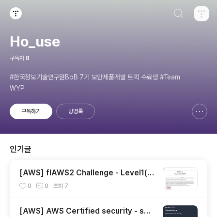
검색하기
티스토리
Ho_use
구독자
8
#한국정보기술연구원BoB 7기 보안제품개발 트랙 수료생 #Team
WYP
구독하기
방명록
신고하기 레이어
열기
인기글
[AWS] flAWS2 Challenge - Level1(A
ttacker)
0
0
조회
7
[AWS] AWS Certified security - spe