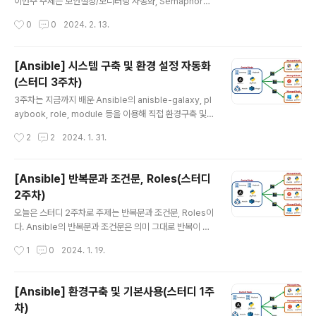
이번주 주제는 보안설정/모니터링 자동화, Semaphore
이다. 보안설정과 관련된 내용은 전직장에서 진행했던 인
작성시간
0
0
2024. 2. 13.
프라 취약점진단과 연관이 크기때문에 굉장히 친숙했다.
인프라 취약점 진단을 업으로 하시거나 취약점을 조치하는
인프라 담당자, 개발자, 보안담당자 등 관련이 있는 분들은
[Ansible] 시스템 구축 및 환경 설정 자동화
모든 진단 항목에 사용하는 것은 쉽지 않지만 자신이 처한
(스터디 3주차)
환경에서 Ansible 활용이 가능한 선까지는 충분히 편리함
글 내용
을 맛볼 수 있을 것이라고 생각한다. 개인적으로는 대부분
3주차는 지금까지 배운 Ansible의 anisble-galaxy, pl
의 기업이 SSH Port는 mgmt로 열어놓았을 가능성이 있
aybook, role, module 등을 이용해 직접 환경구축 및
으므로 어느정도 활용이 가능할 것이라고 생각한다. 특히
테스트를 진행했다. 따라서 이번 포스팅에서는 별도로 개
작성시간
2
2
2024. 1. 31.
나의 보안 컨설팅 경험상 보안팀의 규모가 작은 기업일수
념이 추가된 것이 아니므로 활용에 관련된 도전과제만 작
록 소수의 인원이 반복작업으..
성해보았다. # 도전과제1 * ansible-vault 사용시, AWS
SecretManager를 활용해보기 - 우선 ansible-vault
[Ansible] 반복문과 조건문, Roles(스터디
create를 통해 암호화할 파일(user_secrert.yml)을 생
2주차)
성한다. - 나의 경우 파일 암호화에 쓰일 패스워드를 'Pas
글 내용
sword123'으로 했다. # user_secret.yml --- user_i
오늘은 스터디 2주차로 주제는 반복문과 조건문, Roles이
nfo: - userid: "ansible" userpw: "ansiblePw1" - u
다. Ansible의 반복문과 조건문은 의미 그대로 반복이 필
serid: "stack"..
요할때 사용하거나 특정조건이 충족되었을 때 사용하도록
작성시간
1
0
2024. 1. 19.
할 수 있다. 또한 Ansible Role의 경우 굉장히 유용하다
는 생각이 들었다. 똑같다고 할 수는 없지만 디렉토리 구조
로 진행되는 과정이 Terraform Module 사용과 비슷하
[Ansible] 환경구축 및 기본사용(스터디 1주
다는 느낌을 받았다. Ansible 반복문 Variables, Condit
차)
ionals, Loops - Ansible Handbook Just like any
글 내용