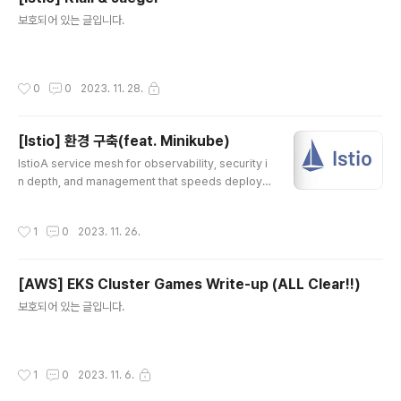
글 내용
보호되어 있는 글입니다.
작성시간
0
0
2023. 11. 28.
[Istio] 환경 구축(feat. Minikube)
글 내용
IstioA service mesh for observability, security i
n depth, and management that speeds deploym
ent cycles.istio.io공유 목적을 위해 istio 관련 포스팅
을 진행해보려고 한다나의 환경의 경우 mac os(M2 pr
작성시간
1
0
2023. 11. 26.
o)에 minikube를 설치해서 진행하였으며istio는 1.20, k
ubernetes 버전은 1.28이다. Istio 사용이유- Istio는 S
erviceMash로 MSA 구조상 규모가 커져감에 따라 점
[AWS] EKS Cluster Games Write-up (ALL Clear!!)
점 복잡해지고 상호동작에 대한 이해가 어려워지면서 관리
글 내용
의 어려움이 발생하게되는데 이를 어느정도 해소해줄 수
보호되어 있는 글입니다.
있는 오픈소스이다. 사용자는 sidecar를 injection하는
것만으로 software 레벨이 아..
작성시간
1
0
2023. 11. 6.