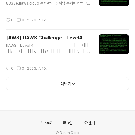
8333e.flaws.cloud 문제확인 => 해당 문제에서는 그저
HTTP proxy 역할만하는 EC2를 sample로 주고 사용
법을 알려주고 있다. 실제로 proxy인지 테스트 해보았고
작성시간
0
0
2023. 7. 17.
진짜 단순한 proxy였다(http를 사용하는 페이지인 me.g
o.kr로 시도해도 바로 Redirect 되어버리지면 역시나 pr
oxy처럼 동작했다) => 뭔가 해결을 한뒤 http://level6-c
[AWS] flAWS Challenge - Level4
c4c404a8a8b876167f5e70a7d8c9880.flaws.cl
글 내용
oud/에 접근할 수 있어야하는데 접속해보니 Access De
flAWS - Level 4 _____ _ ____ __ __ _____ | || | / || |_
nied가 났고 내용을 보니 sub-directory를 알아야하거
_| |/ ___/ | __|| | | o || | | ( \_ | |_ | |___ | || | | |\__ | | _]
나 Credential 정보를 알아야 접근할 수 있을 것..
| || _ || ` ' |/ \ | | | | || | | \ / \ | |__| |_____||__|__| \_/\_/
\___| flAWS - Level 4 Lesson learned People oft
작성시간
0
0
2023. 7. 16.
en leak AWS keys and then try to level4-115673
9cfb264ced6de514971a4bef68.flaws.cloud 문
제내용 => 문제는 간단하다. 다음 Level로 가기위해서는
더보기
4d0cf09b9b2d761a7d87be99d17507bce8b86
f..
의안내
티스토리
로그인
고객센터
© Daum Corp.