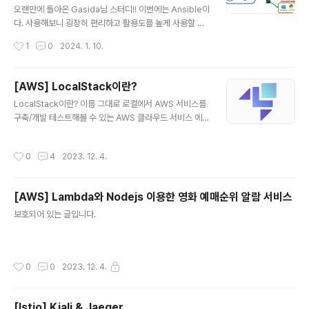
other Scripting or programming language we ca
오랜만에 돌아온 Gasida님 스터디!! 이번에는 Ansible이
n use variable in ansible playbooks. Variables c
다. 사용해보니 굉장히 편리하고 활용도를 높게 사용할 수
ould store differ..
있을 거 같단 생각이 들었다(뭔가 이득본 기분...??) 인프라
작성시간
1
0
2024. 1. 10.
를 구축하는 분들 뿐만 아니라 보안업무 측면에서도 활용
도가 높을 것 같다. (예를 들어 굳이 힘들게 서버를 일일이
들어가서 제어하는 것이 아닌 한번에 제어가 가능하다) An
[AWS] LocalStack이란?
sible이란?? - IT 자동화 도구로Ansible과 Python만 설
글 내용
LocalStack이란? 이름 그대로 로컬에서 AWS 서비스를
치할 수 있다면 플레이북(yaml 형식) 작성을 통해 IT업무
구축/개발 테스트해볼 수 있는 AWS 클라우드 서비스 에뮬
를 여러 환경에서 동일하게 적용 및 실행 할 수 있는 오픈소
레이터이다. 얼마전에 알게되어 정보공유차원에서 작성해
스이다. Ansible의 특징 - Agentless: Ansible의 경우
보았다. LocalStack Use LocalStack as a drop-in r
관리노드에 Agent를 설치할 필요가 없으며 SSH를 통해
작성시간
0
4
2023. 12. 4.
eplacement for AWS in your dev and testing en
관리노드에 명령을 전달 - Id..
vironments. www.localstack.cloud => 생각보다 다
양한 AWS 서비스를 사용해볼 수 있다. 기업이나 개발팀에
[AWS] Lambda와 Nodejs 이용한 영화 예매순위 알람 서비스
서 보통 클라우드 비용을 고려해 테스트용도로 구축해서
글 내용
많이 사용한다고한다. => 하지만 개인적인 용도(공부 등)로
보호되어 있는 글입니다.
사용하는거라면 그냥 AWS를 사용하는 것을 추천한다. 아
무리 로컬에서 AWS 서비스를 사용할 수 있다고 하더라도
둘의 차이는 분명히 ..
작성시간
0
0
2023. 12. 4.
[Istio] Kiali & Jaeger